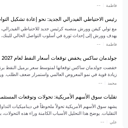
تشكيل تقييم الصناعة، مع توقعات بارتفاع مستمر في الأسعار عل
|
فاطمة
--
المعروض.
رئيس الاحتياطي الفيدرالي الجديد: نحو إعادة تشكيل التو
مع تولي كيفن وورش منصبه كرئيس جديد للاحتياطي الفيدرالي، تتجه
يهدف وورش إلى إحداث ثورة في أسلوب التواصل الحالي للبنك، مع
السياسة ويمنح البنك المركزي دوراً مبالغاً فيه. يسعى إلى إعاد
|
فاطمة
--
وتواترها، بهدف تقليل الاعتماد على إشارات السوق المسبقة وتعزيز
جولدمان ساكس يخفض توقعات أسعار النفط لعام 2027 وسط تغيرات في العرض والطلب
زيادة قوية في نمو المعروض العالمي واستمرار ضعف الطلب. ور
|
محمد
--
عام 2026. يشير التقرير أيضًا إلى أن تأثير اضطرابات الن
العالمية في الربع الثاني بلغت 
تقلبات سوق الأسهم الأمريكية: تحولات وتوقعات المستثم
سابقًا. من المتوقع عودة صادرات دول الخليج إلى طبيعتها بحل
يشهد سوق الأسهم الأمريكية تحولاً ملحوظاً في ديناميكيات التدا
عدم اليقين الجيوسياسي يمكن أن يؤدي إلى تقلبات سعرية حادة، 
التقلبات. يوضح هذا التحليل الأسباب الكامنة وراء هذه التحولات، ب
استمرار الاضطرابات، وسيناريوهات لانخفاض الأسعار في حال
|
علي
إضافي.
--