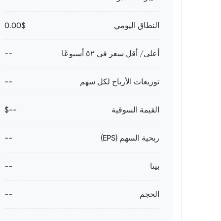
النطاق اليومي
0.00$
أعلى/ أقل سعر في ٥٢ أسبوعًا
--
توزيعات الأرباح لكل سهم
--
القيمة السوقية
--$
ربحية السهم (EPS)
--
بيتا
--
الحجم
--