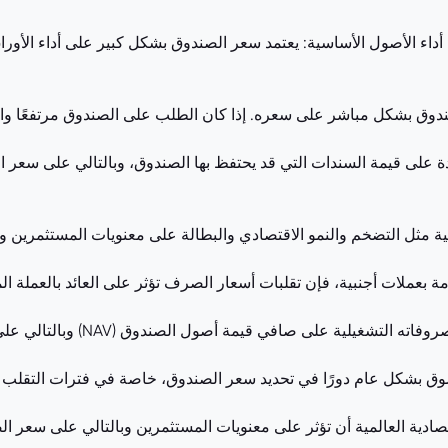
لعوامل المؤثرة في سعر LU0912200754.EUFUND: أداء الأصول الأساسية: يعتمد سعر الصندوق بشكل كبير 
وق بشكل مباشر على سعره. إذا كان الطلب على الصندوق مرتفعًا وا
ئدة على قيمة السندات التي قد يحتفظ بها الصندوق، وبالتالي على سعر ا
لية مثل التضخم والنمو الاقتصادي والبطالة على معنويات المستثمرين 
ة بعملات أجنبية، فإن تقلبات أسعار الصرف تؤثر على العائد بالعملة ال
ية على صافي قيمة أصول الصندوق (NAV) وبالتالي على سعر الوحدة.
وق بشكل عام دورًا في تحديد سعر الصندوق، خاصة في فترات التقلب ا
صادية العالمية أن تؤثر على معنويات المستثمرين وبالتالي على سعر ال