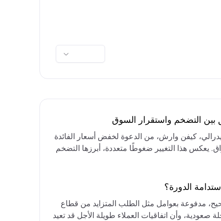
ق بين التضخم واستقرار السوق
فيدرالي، كيفن وارش، من الدعوة لخفض أسعار الفائدة
واق. يعكس هذا التغيير ضغوطًا متعددة، أبرزها التضخم
رق الأوسط، التي تقيد خيارات خفض الفائدة أو خفض
مع التركيز على الحفاظ على أسعار الفائدة مرتفعة
ستدامة الدورة؟
حيح، مدفوعة بعوامل مثل الطلب المتزايد من قطاع
ة صعودية، وأن اتفاقيات العملاء طويلة الأجل قد تعيد