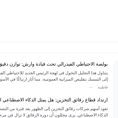
بولصة الاحتياطي الفيدرالي تحت قيادة وارش: توازن دقي
يتناول هذا التحليل التحول في لهجة الرئيس الجديد للاحتياطي ال
إلى التمسك بتقليص الميزانية العمومية، مما أثار ارتباكًا في الأس
المستمر، والعجز المالي الكبير، والتوترات الجيوسياسية في الش
|
فاطمة
--
الميزانية بشكل حاد. يتنبأ الخبراء بفترة ترقب للسياسة النقدية، 
وتجنب التدابير الاستفزازية التي قد تزعزع استقرار السوق.
ارتداد قطاع رقائق التخزين: هل يمثل الذكاء الاصطناعي ا
تعود أسهم شركات رقائق التخزين إلى الظهور بعد فترة من التص
الذكاء الاصطناعي. يرى محللون أن دورة الرقائق لا تزال في مرحل