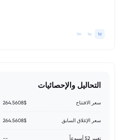
1m
1w
1d
التحاليل والإحصائيات
سعر الاقتتاح
264.5608$
سعر الإغلاق السابق
264.5608$
تغيير 52 أسبوعاً
--