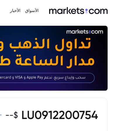
الأسواق
الأخبار
LU0912200754
--
$
-