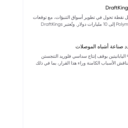
التكنولوجيا:** فقدت الأسهم التكنولوجية الكبرى قوتها الرائدة، وأصبحت حركاتها السعرية متقلبة. * **زيادة تقلب
المؤشرات:** بلغ تذبذب مؤشر S&P 500 مستويات قياسية، مما يشير إلى انخفاض كبير في استقرار السوق. * **عوامل
ديث من بيرنشتاين إلى أن كأس العالم 2026 قد تمثل نقطة تحول في تطوير أسواق التنبؤات، مع توقعات
وبيانات التوظيف، تضع المستثمرين في حالة صراع بين
بأن تصل حجم الرهانات الأمريكية في أسواق مثل Kalshi و Polymarket إلى 10 مليارات دولار. وتُعتبر DraftKings
داول القطاعات وتبادل الأنماط، مع تباعد آراء المستثمرين حول
 الحصرية باللغة الإسبانية، بالإضافة إلى توسعها في
يدرالي:** يترقب السوق قرارات مجلس الاحتياطي الفيدرالي ومؤتمراته
لاتجاه المستقبلي. * **تحذيرات محللي وول ستريت:** تصاعد التشاؤم بين محللي وول
د صناعة أشباه الموصلات
يستعرض هذا التحليل تداعيات قرار شركتي關東電化 و中央硝子 اليابانيتين بوقف إنتاج سداسي فلوريد التنجستن
يناقش الأسباب الكامنة وراء هذا القرار، بما في ذلك
ة الأمد في تأمين الإمدادات. كما يسلط الضوء على
المخاطر التي تواجه شركات الرقائق الكبرى مثل سامسونج، وSK Hynix، وTSMC، والحاجة الملحة لإيجاد بدائل. ويتطرق
لية، وآفاق إعادة هيكلة سلسلة التوريد العالمية نحو
كون طويلة الأمد ومكلفة.