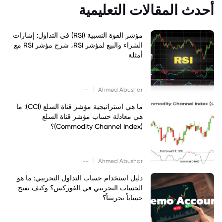
أحدث المقالات التعليمية
مؤشر القوة النسبية (RSI) في التداول: إشارات
الشراء والبيع لمؤشر RSI، شرح مؤشر RSI مع
أمثلة
|
--
Ahmed Abushar
ما هي استراتيجية مؤشر قناة السلع (CCI): ما
هي معادلة حساب مؤشر قناة السلع
(Commodity Channel Index)؟
|
--
Ahmed Abushar
دليل استخدام حساب التداول التجريبي: ما هو
الحساب التجريبي في الفوركس؟ وكيف تفتح
حساباً تجريبياً؟