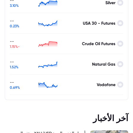
--
Silver
3.10%
--
USA 30 - Futures
0.23%
--
Crude Oil Futures
-1.15%
--
Natural Gas
1.52%
--
Vodafone
0.69%
آخر الأخبار