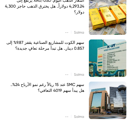
أسعار الذهب اليوم: XAU/USD يرتفع إلى
4,293.24 دولاراً.. هل يخترق الذهب حاجز 4,300
دولار؟
|
--
Salma
سهم الكوت للمشاريع الصناعية يقفز 9.87% إلى
0.857 دينار.. هل تبدأ مرحلة تعافٍ جديدة؟
|
--
Salma
سهم SMC عند 15 ريالاً رغم نمو الأرباح 24%..
هل يبدأ سهم 4019 التعافي؟
|
--
Salma