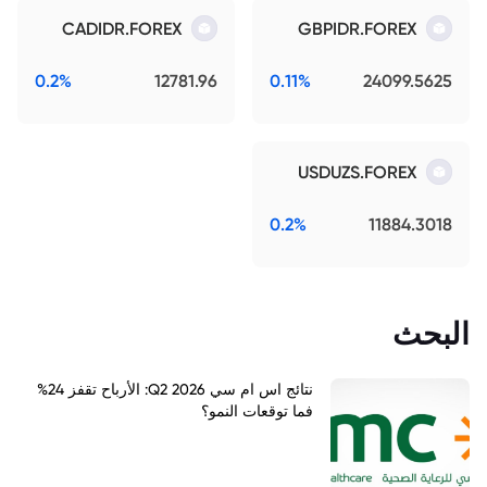
CADIDR.FOREX
GBPIDR.FOREX
0.2%
12781.96
0.11%
24099.5625
USDUZS.FOREX
0.2%
11884.3018
البحث
نتائج اس ام سي Q2 2026: الأرباح تقفز 24%
فما توقعات النمو؟