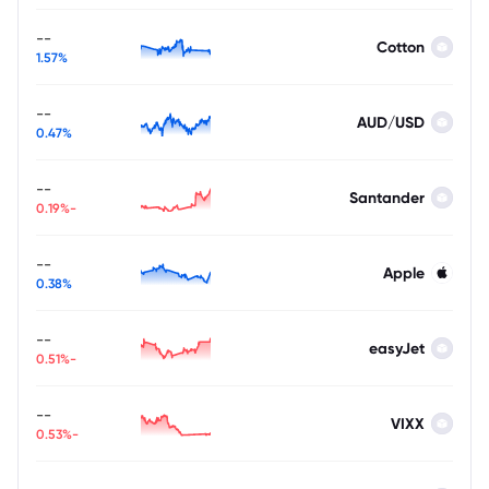
--
Cotton
1.57%
--
AUD/USD
0.47%
--
Santander
-0.19%
--
Apple
0.38%
--
easyJet
-0.51%
--
VIXX
-0.53%