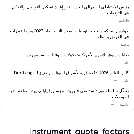
رئيس الاحتياطي الفيدرالي الجديد: نحو إعادة تشكيل التواصل والتحكم
في التوقعات
|
فاطمة
--
جولدمان ساكس يخفض توقعات أسعار النفط لعام 2027 وسط تغيرات
في العرض والطلب
|
محمد
--
تقلبات سوق الأسهم الأمريكية: تحولات وتوقعات المستثمرين
|
علي
--
كأس العالم 2026: دفعة قوية لأسواق التنبؤات وتعزيز لـ DraftKings
|
علي
--
تعطّل سلسلة توريد سداسي فلوريد التنجستن الياباني يهدد صناعة أشباه
الموصلات
|
عائشة
--
instrument_quote_factors