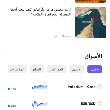
--
أزمة مضيق هرمز وأرامكو: كيف تتغير أسعار
النفط إذا نجح اتفاق الملاحة؟
|
--
Salma
الأسواق
شعبي
الأسهم
الفوركس
السلع
المؤشرات
ا
--
Palladium - Cash
0.37%
--
EUR/USD
0.28%