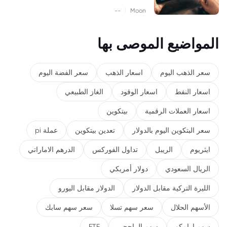
|
--
Moon
المواضيع الموصى بها
سعر الذهب اليوم
اسعار الذهب
سعر الفضة اليوم
اسعار النفط
اسعار الوقود
الغاز الطبيعي
اسعار العملات الرقمية
بيتكوين
سعر البتكوين اليوم بالدولار
تعدين بيتكوين
عملة pi
ايثريوم
الريبل
تداول الفوركس
الدرهم الاماراتي
الريال السعودي
دولار أمريكي
الليرة التركية مقابل الدولار
الدولار مقابل اليورو
الأسهم الحلال
سعر سهم تسلا
سعر سهم سابك
سهم ارامكو
سهم الراجحي
ETF