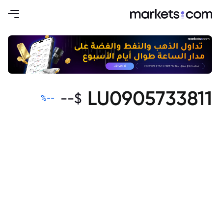
LU0905733811
--
$
%
--