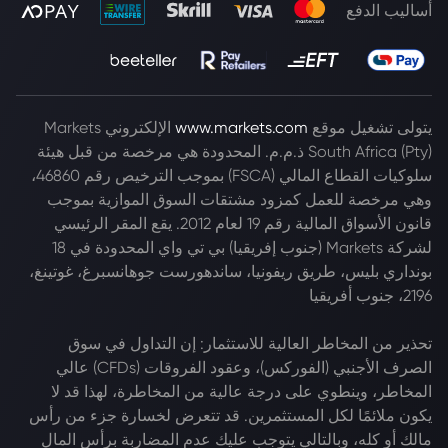
أساليب الدفع
يتولى تشغيل موقع
www.markets.com
الإلكتروني Markets
South Africa (Pty) ذ.م.م. المحدودة هي مرخصة من قبل هيئة
سلوكيات القطاع المالي (FSCA) بموجب الترخيص رقم 46860،
وهي مرخصة للعمل كمزود مشتقات السوق الموازية بموجب
قانون الأسواق المالية رقم 19 لعام 2012. يقع المقر الرئيسي
لشركة Markets (جنوب إفريقيا) بي تي واي المحدودة في 18
بونداري بليس، طريق ريفونيا، ساندهورست جوهانسبرغ، غوتينغ،
2196، جنوب أفريقيا
تحذير من المخاطر العالية للاستثمار: إن التداول في سوق
الصرف الأجنبي (الفوركس)، وعقود الفروقات (CFDs) عالي
المخاطر، وينطوي على درجة عالية من المخاطرة، لهذا قد لا
يكون ملائمًا لكل المستثمرين. قد تتعرض لخسارة جزء من رأس
مالك أو كله، وبالتالي يتوجب عليك عدم المضاربة برأس المال