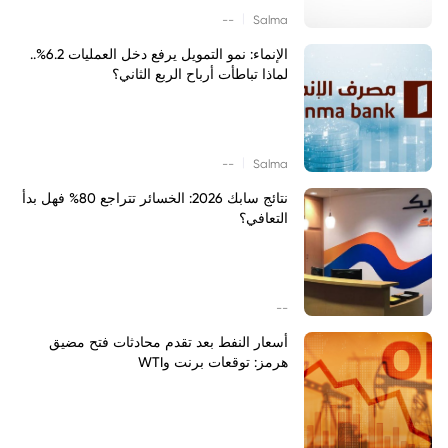
|
--
Salma
الإنماء: نمو التمويل يرفع دخل العمليات 6.2%..
لماذا تباطأت أرباح الربع الثاني؟
|
--
Salma
نتائج سابك 2026: الخسائر تتراجع 80% فهل بدأ
التعافي؟
--
أسعار النفط بعد تقدم محادثات فتح مضيق
هرمز: توقعات برنت وWTI