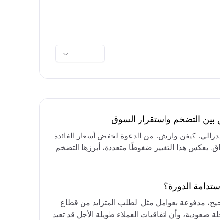
ق بين التضخم واستقرار السوق
فيدرالي، كيفن وارش، من الدعوة لخفض أسعار الفائدة
واق. يعكس هذا التغيير ضغوطًا متعددة، أبرزها التضخم
رق الأوسط، التي تقيد خيارات خفض الفائدة أو خفض
مع التركيز على الحفاظ على أسعار الفائدة مرتفعة
ستدامة الدورة؟
حيح، مدفوعة بعوامل مثل الطلب المتزايد من قطاع
ة صعودية، وأن اتفاقيات العملاء طويلة الأجل قد تعيد