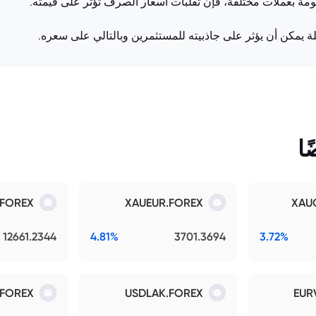
ومة بعملات مختلفة، فإن تقلبات أسعار الصرف تؤثر على قيمته.
ثلة يمكن أن يؤثر على جاذبيته للمستثمرين وبالتالي على سعره.
ا
.FOREX
XAUEUR.FOREX
XAU
12661.2344
4.81%
3701.3694
3.72%
FOREX
USDLAK.FOREX
EUR