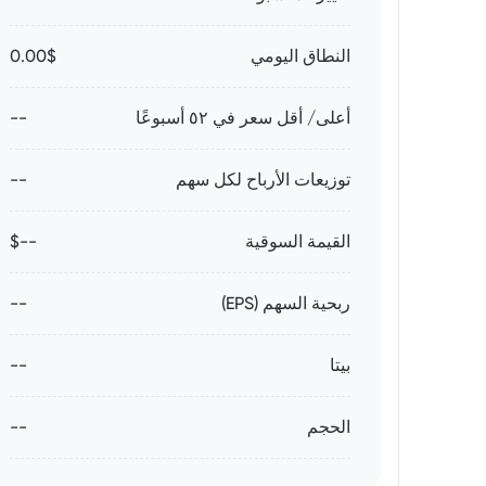
النطاق اليومي
0.00$
أعلى/ أقل سعر في ٥٢ أسبوعًا
--
توزيعات الأرباح لكل سهم
--
القيمة السوقية
--$
ربحية السهم (EPS)
--
بيتا
--
الحجم
--