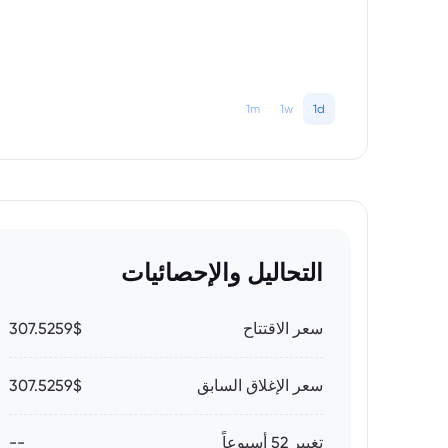
1m
1w
1d
التحاليل والإحصائيات
سعر الاقتتاح
307.5259$
سعر الإغلاق السابق
307.5259$
تغيير 52 أسبوعاً
--