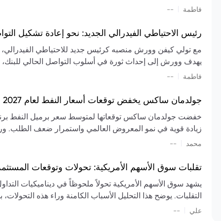
تشكيل تقييم الصناعة، مع توقعات بارتفاع مستمر في الأسعار عل
|
فاطمة
--
المعروض.
رئيس الاحتياطي الفيدرالي الجديد: نحو إعادة تشكيل التو
مع تولي كيفن وورش منصبه كرئيس جديد للاحتياطي الفيدرالي، تتجه
يهدف وورش إلى إحداث ثورة في أسلوب التواصل الحالي للبنك، مع
السياسة ويمنح البنك المركزي دوراً مبالغاً فيه. يسعى إلى إعاد
|
فاطمة
--
وتواترها، بهدف تقليل الاعتماد على إشارات السوق المسبقة وتعزيز
جولدمان ساكس يخفض توقعات أسعار النفط لعام 2027 وسط تغيرات في العرض والطلب
زيادة قوية في نمو المعروض العالمي واستمرار ضعف الطلب. ور
|
محمد
--
عام 2026. يشير التقرير أيضًا إلى أن تأثير اضطرابات الن
العالمية في الربع الثاني بلغت 
تقلبات سوق الأسهم الأمريكية: تحولات وتوقعات المستثم
سابقًا. من المتوقع عودة صادرات دول الخليج إلى طبيعتها بحل
يشهد سوق الأسهم الأمريكية تحولاً ملحوظاً في ديناميكيات التدا
عدم اليقين الجيوسياسي يمكن أن يؤدي إلى تقلبات سعرية حادة، 
التقلبات. يوضح هذا التحليل الأسباب الكامنة وراء هذه التحولات، ب
استمرار الاضطرابات، وسيناريوهات لانخفاض الأسعار في حال
|
علي
إضافي.
--