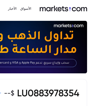
الأسواق
الأخبار
LU0883978354
--
$
-