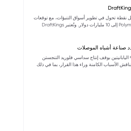
التكنولوجيا:** فقدت الأسهم التكنولوجية الكبرى قوتها الرائدة، وأصبحت حركاتها السعرية متقلبة. * **زيادة تقلب
المؤشرات:** بلغ تذبذب مؤشر S&P 500 مستويات قياسية، مما يشير إلى انخفاض كبير في استقرار السوق. * **عوامل
ديث من بيرنشتاين إلى أن كأس العالم 2026 قد تمثل نقطة تحول في تطوير أسواق التنبؤات، مع توقعات
وبيانات التوظيف، تضع المستثمرين في حالة صراع بين
بأن تصل حجم الرهانات الأمريكية في أسواق مثل Kalshi و Polymarket إلى 10 مليارات دولار. وتُعتبر DraftKings
داول القطاعات وتبادل الأنماط، مع تباعد آراء المستثمرين حول
 الحصرية باللغة الإسبانية، بالإضافة إلى توسعها في
يدرالي:** يترقب السوق قرارات مجلس الاحتياطي الفيدرالي ومؤتمراته
لاتجاه المستقبلي. * **تحذيرات محللي وول ستريت:** تصاعد التشاؤم بين محللي وول
د صناعة أشباه الموصلات
يستعرض هذا التحليل تداعيات قرار شركتي關東電化 و中央硝子 اليابانيتين بوقف إنتاج سداسي فلوريد التنجستن
يناقش الأسباب الكامنة وراء هذا القرار، بما في ذلك
ة الأمد في تأمين الإمدادات. كما يسلط الضوء على
المخاطر التي تواجه شركات الرقائق الكبرى مثل سامسونج، وSK Hynix، وTSMC، والحاجة الملحة لإيجاد بدائل. ويتطرق
لية، وآفاق إعادة هيكلة سلسلة التوريد العالمية نحو
كون طويلة الأمد ومكلفة.