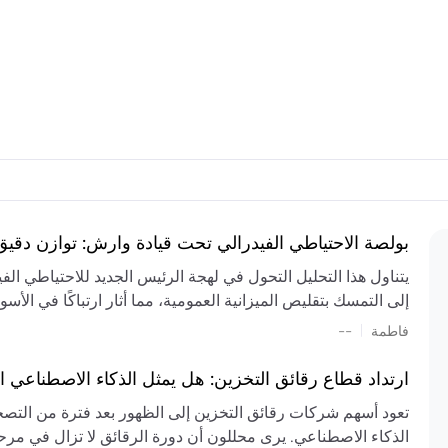
بولصة الاحتياطي الفيدرالي تحت قيادة وارش: توازن دقي
يتناول هذا التحليل التحول في لهجة الرئيس الجديد للاحتياطي ال
إلى التمسك بتقليص الميزانية العمومية، مما أثار ارتباكًا في الأس
المستمر، والعجز المالي الكبير، والتوترات الجيوسياسية في الش
|
فاطمة
--
الميزانية بشكل حاد. يتنبأ الخبراء بفترة ترقب للسياسة النقدية، 
وتجنب التدابير الاستفزازية التي قد تزعزع استقرار السوق.
ارتداد قطاع رقائق التخزين: هل يمثل الذكاء الاصطناعي ا
تعود أسهم شركات رقائق التخزين إلى الظهور بعد فترة من التص
الذكاء الاصطناعي. يرى محللون أن دورة الرقائق لا تزال في مرحل