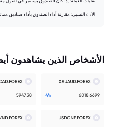
تقلبات العملة: إذا كان الصندوق يستثمر في أصول مق
الأداء النسبي: مقارنة أداء الصندوق بأداء صناديق مما
الأشخاص الذين يشاهدون أيضً
CAD.FOREX
XAUAUD.FOREX
5947.38
4%
6018.6699
VND.FOREX
USDGNF.FOREX