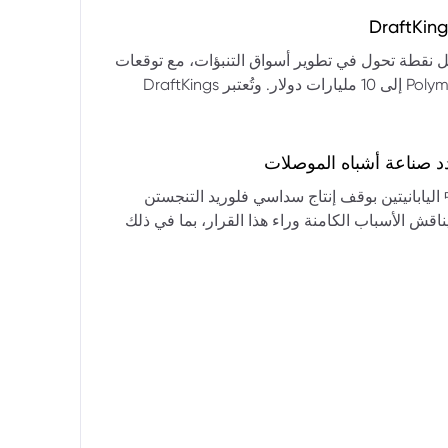
التكنولوجيا:** فقدت الأسهم التكنولوجية الكبرى قوتها الرائدة، وأصبحت حركاتها السعرية متقلبة. * **زيادة تقلب
المؤشرات:** بلغ تذبذب مؤشر S&P 500 مستويات قياسية، مما يشير إلى انخفاض كبير في استقرار السوق. * **عوامل
ديث من بيرنشتاين إلى أن كأس العالم 2026 قد تمثل نقطة تحول في تطوير أسواق التنبؤات، مع توقعات
وبيانات التوظيف، تضع المستثمرين في حالة صراع بين
بأن تصل حجم الرهانات الأمريكية في أسواق مثل Kalshi و Polymarket إلى 10 مليارات دولار. وتُعتبر DraftKings
داول القطاعات وتبادل الأنماط، مع تباعد آراء المستثمرين حول
 الحصرية باللغة الإسبانية، بالإضافة إلى توسعها في
يدرالي:** يترقب السوق قرارات مجلس الاحتياطي الفيدرالي ومؤتمراته
لاتجاه المستقبلي. * **تحذيرات محللي وول ستريت:** تصاعد التشاؤم بين محللي وول
د صناعة أشباه الموصلات
يستعرض هذا التحليل تداعيات قرار شركتي關東電化 و中央硝子 اليابانيتين بوقف إنتاج سداسي فلوريد التنجستن
يناقش الأسباب الكامنة وراء هذا القرار، بما في ذلك
ة الأمد في تأمين الإمدادات. كما يسلط الضوء على
المخاطر التي تواجه شركات الرقائق الكبرى مثل سامسونج، وSK Hynix، وTSMC، والحاجة الملحة لإيجاد بدائل. ويتطرق
لية، وآفاق إعادة هيكلة سلسلة التوريد العالمية نحو
كون طويلة الأمد ومكلفة.