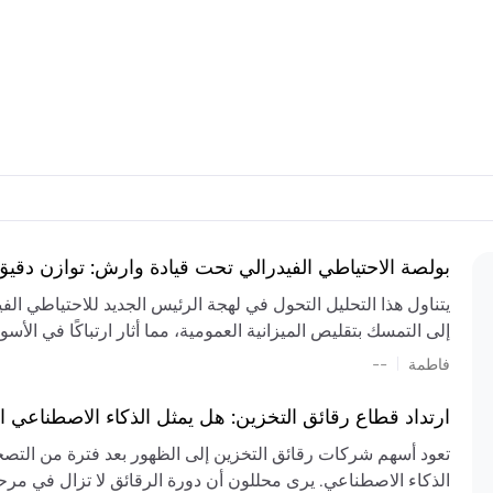
بولصة الاحتياطي الفيدرالي تحت قيادة وارش: توازن دقي
يتناول هذا التحليل التحول في لهجة الرئيس الجديد للاحتياطي ال
إلى التمسك بتقليص الميزانية العمومية، مما أثار ارتباكًا في الأس
المستمر، والعجز المالي الكبير، والتوترات الجيوسياسية في الش
|
فاطمة
--
الميزانية بشكل حاد. يتنبأ الخبراء بفترة ترقب للسياسة النقدية، 
وتجنب التدابير الاستفزازية التي قد تزعزع استقرار السوق.
ارتداد قطاع رقائق التخزين: هل يمثل الذكاء الاصطناعي ا
تعود أسهم شركات رقائق التخزين إلى الظهور بعد فترة من التص
الذكاء الاصطناعي. يرى محللون أن دورة الرقائق لا تزال في مرحل