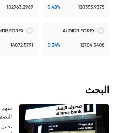
102963.2969
0.48%
120355.9375
IDR.FOREX
AUDIDR.FOREX
14072.5791
0.34%
12704.3408
البحث
النصف ا