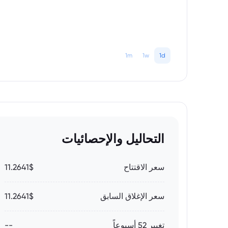
1m
1w
1d
التحاليل والإحصائيات
سعر الاقتتاح
11.2641$
سعر الإغلاق السابق
11.2641$
تغيير 52 أسبوعاً
--