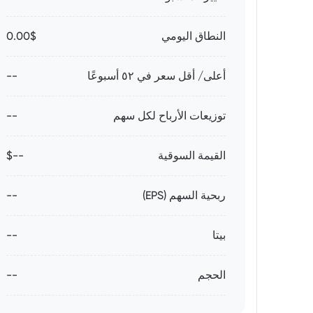
النطاق اليومي
0.00$
أعلى/ أقل سعر في ٥٢ أسبوعًا
--
توزيعات الأرباح لكل سهم
--
القيمة السوقية
--$
ربحية السهم (EPS)
--
بيتا
--
الحجم
--