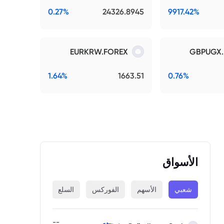
0.27%
24326.8945
9917.42%
EURKRW.FOREX
GBPUGX.
1.64%
1663.51
0.76%
الأسواق
شعبي
الأسهم
الفوركس
السلع
المؤشرات
--