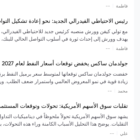
تشكيل تقييم الصناعة، مع توقعات بارتفاع مستمر في الأسعار عل
|
فاطمة
--
المعروض.
رئيس الاحتياطي الفيدرالي الجديد: نحو إعادة تشكيل التو
مع تولي كيفن وورش منصبه كرئيس جديد للاحتياطي الفيدرالي، تتجه
يهدف وورش إلى إحداث ثورة في أسلوب التواصل الحالي للبنك، مع
السياسة ويمنح البنك المركزي دوراً مبالغاً فيه. يسعى إلى إعاد
|
فاطمة
--
وتواترها، بهدف تقليل الاعتماد على إشارات السوق المسبقة وتعزيز
جولدمان ساكس يخفض توقعات أسعار النفط لعام 2027 وسط تغيرات في العرض والطلب
زيادة قوية في نمو المعروض العالمي واستمرار ضعف الطلب. ور
|
محمد
--
عام 2026. يشير التقرير أيضًا إلى أن تأثير اضطرابات الن
العالمية في الربع الثاني بلغت 
تقلبات سوق الأسهم الأمريكية: تحولات وتوقعات المستثم
سابقًا. من المتوقع عودة صادرات دول الخليج إلى طبيعتها بحل
يشهد سوق الأسهم الأمريكية تحولاً ملحوظاً في ديناميكيات التدا
عدم اليقين الجيوسياسي يمكن أن يؤدي إلى تقلبات سعرية حادة، 
التقلبات. يوضح هذا التحليل الأسباب الكامنة وراء هذه التحولات، ب
استمرار الاضطرابات، وسيناريوهات لانخفاض الأسعار في حال
|
علي
إضافي.
--