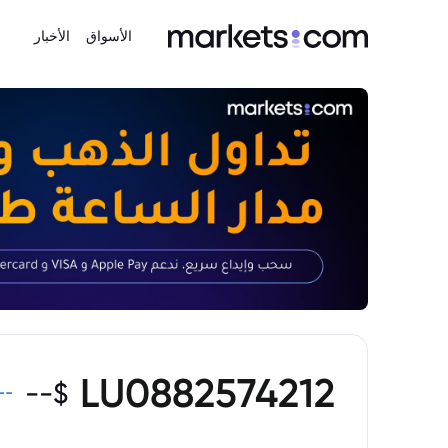
الأسواق
الأخبار
LU0882574212
--
$
--