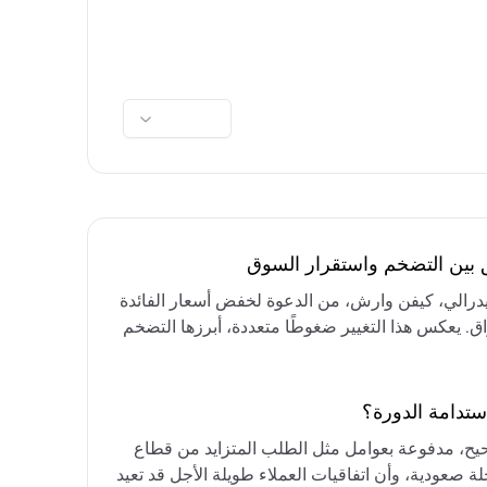
ق بين التضخم واستقرار السوق
فيدرالي، كيفن وارش، من الدعوة لخفض أسعار الفائدة
واق. يعكس هذا التغيير ضغوطًا متعددة، أبرزها التضخم
رق الأوسط، التي تقيد خيارات خفض الفائدة أو خفض
مع التركيز على الحفاظ على أسعار الفائدة مرتفعة
ستدامة الدورة؟
حيح، مدفوعة بعوامل مثل الطلب المتزايد من قطاع
ة صعودية، وأن اتفاقيات العملاء طويلة الأجل قد تعيد