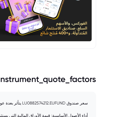
instrument_quote_factors
سعر صندوق LU0882574212.EUFUND يتأثر بعدة عوامل:
أداء الأصول الأساسية: قيمة الأوراق المالية التي يس