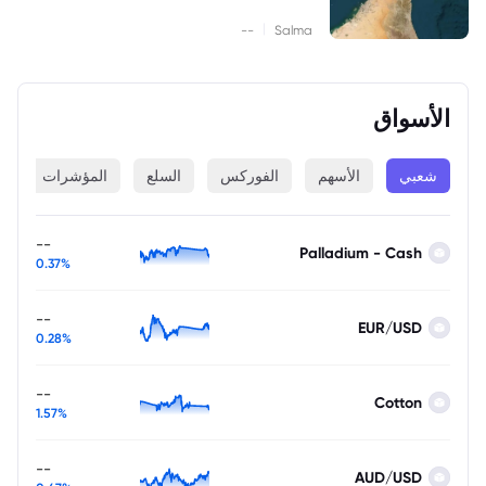
|
--
Salma
الأسواق
شعبي
الأسهم
الفوركس
السلع
المؤشرات
ا
--
Palladium - Cash
0.37%
--
EUR/USD
0.28%
--
Cotton
1.57%
--
AUD/USD