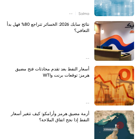
|
--
Salma
نتائج سابك 2026: الخسائر تتراجع 80% فهل بدأ
التعافي؟
--
أسعار النفط بعد تقدم محادثات فتح مضيق
هرمز: توقعات برنت وWTI
--
أزمة مضيق هرمز وأرامكو: كيف تتغير أسعار
النفط إذا نجح اتفاق الملاحة؟