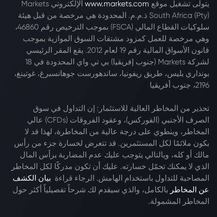
يتولى تشغيل موقع
www.markets.com
الإلكتروني Markets
South Africa (Pty) ذ.م.م. المحدودة هي مرخصة من قبل هيئة
سلوكيات القطاع المالي (FSCA) بموجب الترخيص رقم 46860،
وهي مرخصة للعمل كمزود مشتقات السوق الموازية بموجب
قانون الأسواق المالية رقم 19 لعام 2012. يقع المقر الرئيسي
لشركة Markets (جنوب إفريقيا) بي تي واي المحدودة في 18
بونداري بليس، طريق ريفونيا، ساندهورست جوهانسبرغ، غوتينغ،
2196، جنوب أفريقيا
تحذير من المخاطر العالية للاستثمار: إن التداول في سوق
الصرف الأجنبي (الفوركس)، وعقود الفروقات (CFDs) عالي
المخاطر، وينطوي على درجة عالية من المخاطرة، لهذا قد لا
يكون ملائمًا لكل المستثمرين. قد تتعرض لخسارة جزء من رأس
مالك أو كله، وبالتالي يتوجب عليك عدم المضاربة برأس المال
الذي لا يمكنك تحمّل خسارته. عليك أن تكون مدركًا لكل المخاطر
المصاحبة للتداول باستخدام الهامش. الرجاء قراءة
بيان الكشف
عن المخاطر
بالكامل، والذي سيقدم لك شرحاً تفصيلياً أكثر حول
المخاطر المشمولة.