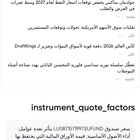
جولدمان ساكس يخفض توقعات أسعار النفط لعام 2027 وسط تغيرات
في العرض والطلب
|
محمد
--
تقلبات سوق الأسهم الأمريكية: تحولات وتوقعات المستثمرين
|
علي
--
كأس العالم 2026: دفعة قوية لأسواق التنبؤات وتعزيز لـ DraftKings
|
علي
--
تعطّل سلسلة توريد سداسي فلوريد التنجستن الياباني يهدد صناعة أشباه
الموصلات
|
عائشة
--
instrument_quote_factors
سعر صندوق LU0871571997.EUFUND يتأثر بعدة عوامل:
أداء الأصول الأساسية: قيمة الأوراق المالية التي يحتفظ بها