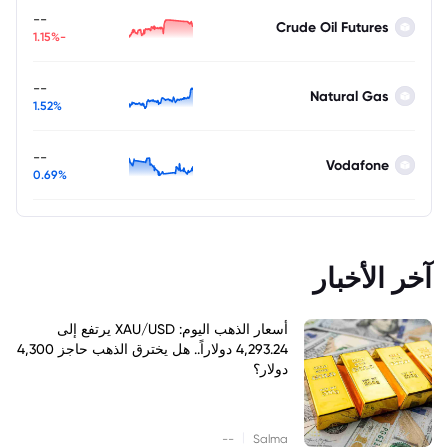
--
Crude Oil Futures
-1.15%
--
Natural Gas
1.52%
--
Vodafone
0.69%
آخر الأخبار
أسعار الذهب اليوم: XAU/USD يرتفع إلى
4,293.24 دولاراً.. هل يخترق الذهب حاجز 4,300
دولار؟
|
--
Salma