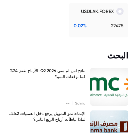
USDLAK.FOREX
0.02%
22475
البحث
نتائج اس ام سي Q2 2026: الأرباح تقفز 24%
فما توقعات النمو؟
|
--
Salma
الإنماء: نمو التمويل يرفع دخل العمليات 6.2%..
لماذا تباطأت أرباح الربع الثاني؟