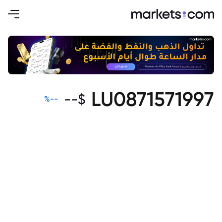
LU0871571997
--
$
%
--