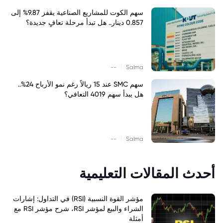
سهم الكوت للمشاريع الصناعية يقفز 9.87% إلى
0.857 دينار.. هل تبدأ مرحلة تعافٍ جديدة؟
|
--
Salma
سهم SMC عند 15 ريالاً رغم نمو الأرباح 24%..
هل يبدأ سهم 4019 التعافي؟
|
--
Salma
أحدث المقالات التعليمية
مؤشر القوة النسبية (RSI) في التداول: إشارات
الشراء والبيع لمؤشر RSI، شرح مؤشر RSI مع
أمثلة