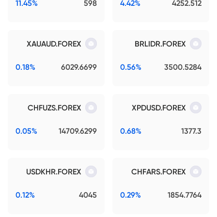
11.45%
598
4.42%
4252.512
XAUAUD.FOREX
BRLIDR.FOREX
0.18%
6029.6699
0.56%
3500.5284
CHFUZS.FOREX
XPDUSD.FOREX
0.05%
14709.6299
0.68%
1377.3
USDKHR.FOREX
CHFARS.FOREX
0.12%
4045
0.29%
1854.7764