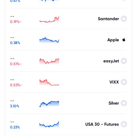
0.47%
--
Santander
-0.19%
--
Apple
0.38%
--
easyJet
-0.51%
--
VIXX
-0.53%
--
Silver
3.10%
--
USA 30 - Futures
0.23%