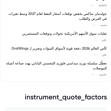
|
فاطمة
--
جولدمان ساكس يخفض توقعات أسعار النفط لعام 2027 وسط تغيرات
في العرض والطلب
|
محمد
--
تقلبات سوق الأسهم الأمريكية: تحولات وتوقعات المستثمرين
|
علي
--
كأس العالم 2026: دفعة قوية لأسواق التنبؤات وتعزيز لـ DraftKings
|
علي
--
تعطّل سلسلة توريد سداسي فلوريد التنجستن الياباني يهدد صناعة أشباه
الموصلات
|
عائشة
--
instrument_quote_factors