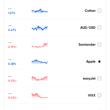
--
Cotton
1.57%
--
AUD/USD
0.47%
--
Santander
-0.19%
--
Apple
0.38%
--
easyJet
-0.51%
--
VIXX
-0.53%