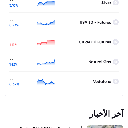
--
Silver
3.10%
--
USA 30 - Futures
0.23%
--
Crude Oil Futures
-1.15%
--
Natural Gas
1.52%
--
Vodafone
0.69%
آخر الأخبار