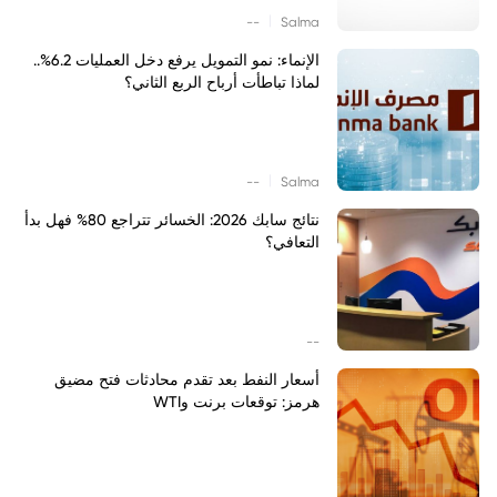
|
--
Salma
الإنماء: نمو التمويل يرفع دخل العمليات 6.2%..
لماذا تباطأت أرباح الربع الثاني؟
|
--
Salma
نتائج سابك 2026: الخسائر تتراجع 80% فهل بدأ
التعافي؟
--
أسعار النفط بعد تقدم محادثات فتح مضيق
هرمز: توقعات برنت وWTI