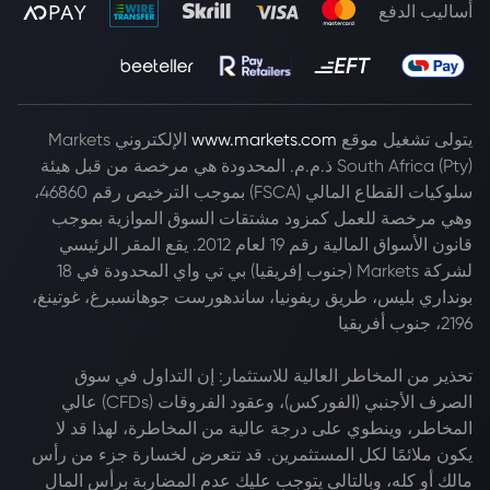
أساليب الدفع
يتولى تشغيل موقع
www.markets.com
الإلكتروني Markets
South Africa (Pty) ذ.م.م. المحدودة هي مرخصة من قبل هيئة
سلوكيات القطاع المالي (FSCA) بموجب الترخيص رقم 46860،
وهي مرخصة للعمل كمزود مشتقات السوق الموازية بموجب
قانون الأسواق المالية رقم 19 لعام 2012. يقع المقر الرئيسي
لشركة Markets (جنوب إفريقيا) بي تي واي المحدودة في 18
بونداري بليس، طريق ريفونيا، ساندهورست جوهانسبرغ، غوتينغ،
2196، جنوب أفريقيا
تحذير من المخاطر العالية للاستثمار: إن التداول في سوق
الصرف الأجنبي (الفوركس)، وعقود الفروقات (CFDs) عالي
المخاطر، وينطوي على درجة عالية من المخاطرة، لهذا قد لا
يكون ملائمًا لكل المستثمرين. قد تتعرض لخسارة جزء من رأس
مالك أو كله، وبالتالي يتوجب عليك عدم المضاربة برأس المال