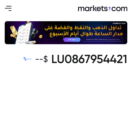
LU0867954421
--
$
%
--