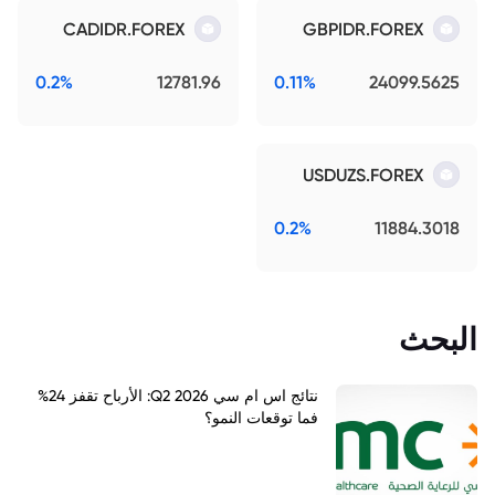
CADIDR.FOREX
GBPIDR.FOREX
0.2%
12781.96
0.11%
24099.5625
USDUZS.FOREX
0.2%
11884.3018
البحث
نتائج اس ام سي Q2 2026: الأرباح تقفز 24%
فما توقعات النمو؟