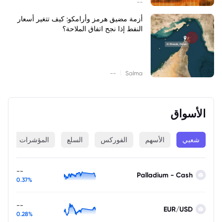
--
أزمة مضيق هرمز وأرامكو: كيف تتغير أسعار
النفط إذا نجح اتفاق الملاحة؟
|
--
Salma
الأسواق
شعبي
الأسهم
الفوركس
السلع
المؤشرات
ا
--
Palladium - Cash
0.37%
--
EUR/USD
0.28%