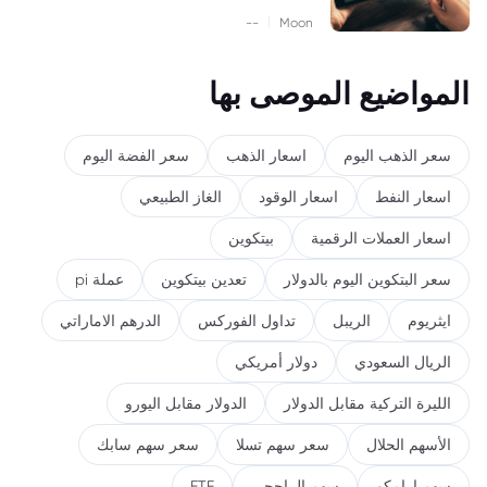
|
--
Moon
المواضيع الموصى بها
سعر الذهب اليوم
اسعار الذهب
سعر الفضة اليوم
اسعار النفط
اسعار الوقود
الغاز الطبيعي
اسعار العملات الرقمية
بيتكوين
سعر البتكوين اليوم بالدولار
تعدين بيتكوين
عملة pi
ايثريوم
الريبل
تداول الفوركس
الدرهم الاماراتي
الريال السعودي
دولار أمريكي
الليرة التركية مقابل الدولار
الدولار مقابل اليورو
الأسهم الحلال
سعر سهم تسلا
سعر سهم سابك
سهم ارامكو
سهم الراجحي
ETF