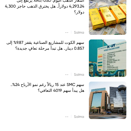
أسعار الذهب اليوم: XAU/USD يرتفع إلى
4,293.24 دولاراً.. هل يخترق الذهب حاجز 4,300
دولار؟
|
--
Salma
سهم الكوت للمشاريع الصناعية يقفز 9.87% إلى
0.857 دينار.. هل تبدأ مرحلة تعافٍ جديدة؟
|
--
Salma
سهم SMC عند 15 ريالاً رغم نمو الأرباح 24%..
هل يبدأ سهم 4019 التعافي؟
|
--
Salma