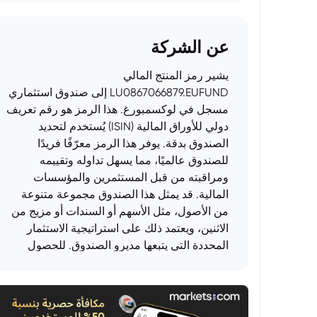
عن الشركة
يشير رمز المنتج المالي
LU0867066879.EUFUND إلى صندوق استثماري
مسجل في لوكسمبورغ. هذا الرمز هو رقم تعريف
دولي للأوراق المالية (ISIN) يُستخدم لتحديد
الصندوق بدقة. يوفر هذا الرمز معرّفًا فريدًا
للصندوق عالميًا، مما يسهل تداوله وتقييمه
ومراقبته من قبل المستثمرين والمؤسسات
المالية. قد يمثل هذا الصندوق مجموعة متنوعة
من الأصول، مثل الأسهم أو السندات أو مزيج من
الاثنين، ويعتمد ذلك على استراتيجية الاستثمار
المحددة التي يتبعها مديرو الصندوق. للحصول
على معلومات تفصيلية حول أهداف الاستثمار
ومحفظة الأصول والمخاطر المرتبطة بهذا
الصندوق، من الضروري الرجوع إلى وثائق
الصندوق الرسمية، مثل نشرة الإصدار أو وثيقة