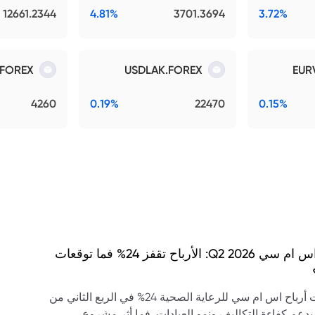
12661.2344
4.81%
3701.3694
3.72%
FOREX
USDLAK.FOREX
EUR
4260
0.19%
22470
0.15%
نتائج اس ام سي Q2 2026: الأرباح تقفز 24% فما توقعات
ارتفعت أرباح اس ام سي للرعاية الصحية 24% في الربع الثاني من
20، بدعم كفاءة التكاليف ونمو العيادات. فما أثر مشروع