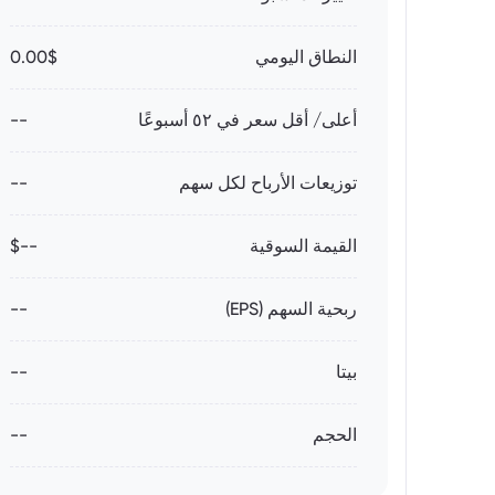
النطاق اليومي
0.00$
أعلى/ أقل سعر في ٥٢ أسبوعًا
--
توزيعات الأرباح لكل سهم
--
القيمة السوقية
--$
ربحية السهم (EPS)
--
بيتا
--
الحجم
--