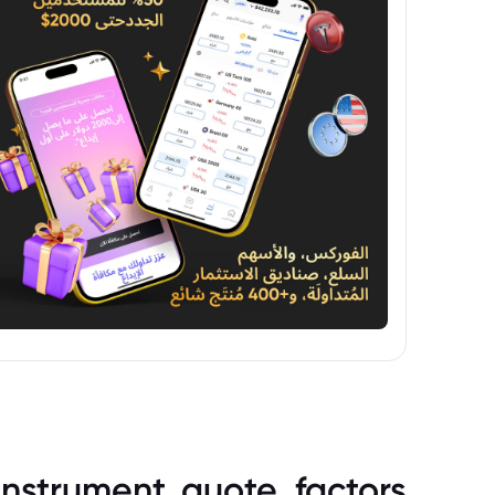
معلومات المستثمر الرئيسية (KIID).
instrument_quote_factors