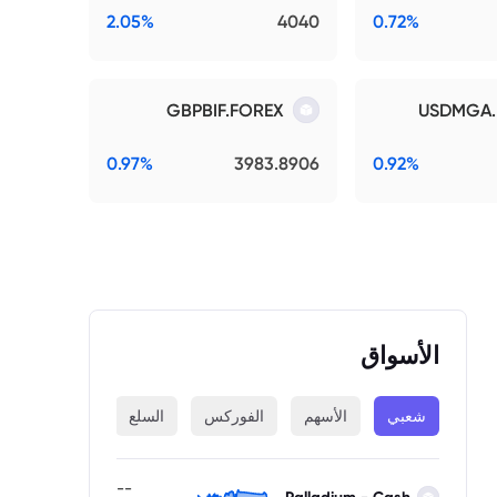
2.05%
4040
0.72%
GBPBIF.FOREX
USDMGA.
0.97%
3983.8906
0.92%
الأسواق
شعبي
الأسهم
الفوركس
السلع
المؤشرات
--