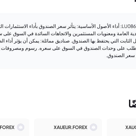
العوامل المؤثرة في سعر صندوق LU0867066879.EUFUND: أداء الأصول الأساسية: يتأثر سعر الصندو
ية العامة ومعنويات المستثمرين والاتجاهات السائدة في السوق على سعر
ل الثابت التي يحتفظ بها الصندوق. صناديق مماثلة: يمكن أن يؤثر أداء ا
طلب على وحدات الصندوق في السوق على سعره. رسوم ومصروفات الصن
 سعر الصندوق.
ا
.FOREX
XAUEUR.FOREX
XAU