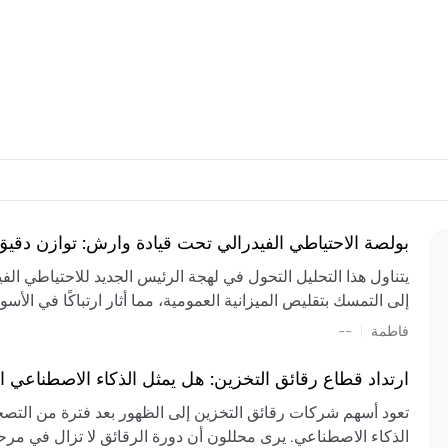
بولصة الاحتياطي الفيدرالي تحت قيادة وارش: توازن دقي
يتناول هذا التحليل التحول في لهجة الرئيس الجديد للاحتياطي ال
إلى التمسك بتقليص الميزانية العمومية، مما أثار ارتباكًا في الأس
المستمر، والعجز المالي الكبير، والتوترات الجيوسياسية في الش
|
فاطمة
--
الميزانية بشكل حاد. يتنبأ الخبراء بفترة ترقب للسياسة النقدية، 
وتجنب التدابير الاستفزازية التي قد تزعزع استقرار السوق.
ارتداد قطاع رقائق التخزين: هل يمثل الذكاء الاصطناعي ا
تعود أسهم شركات رقائق التخزين إلى الظهور بعد فترة من التص
الذكاء الاصطناعي. يرى محللون أن دورة الرقائق لا تزال في مرحل