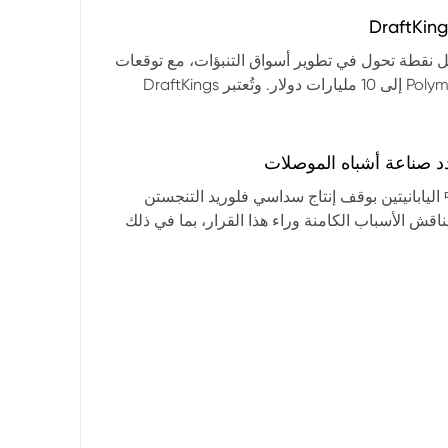
التكنولوجيا:** فقدت الأسهم التكنولوجية الكبرى قوتها الرائدة، وأصبحت حركاتها السعرية متقلبة. * **زيادة تقلب
المؤشرات:** بلغ تذبذب مؤشر S&P 500 مستويات قياسية، مما يشير إلى انخفاض كبير في استقرار السوق. * **عوامل
ديث من بيرنشتاين إلى أن كأس العالم 2026 قد تمثل نقطة تحول في تطوير أسواق التنبؤات، مع توقعات
وبيانات التوظيف، تضع المستثمرين في حالة صراع بين
بأن تصل حجم الرهانات الأمريكية في أسواق مثل Kalshi و Polymarket إلى 10 مليارات دولار. وتُعتبر DraftKings
داول القطاعات وتبادل الأنماط، مع تباعد آراء المستثمرين حول
 الحصرية باللغة الإسبانية، بالإضافة إلى توسعها في
يدرالي:** يترقب السوق قرارات مجلس الاحتياطي الفيدرالي ومؤتمراته
لاتجاه المستقبلي. * **تحذيرات محللي وول ستريت:** تصاعد التشاؤم بين محللي وول
د صناعة أشباه الموصلات
يستعرض هذا التحليل تداعيات قرار شركتي關東電化 و中央硝子 اليابانيتين بوقف إنتاج سداسي فلوريد التنجستن
يناقش الأسباب الكامنة وراء هذا القرار، بما في ذلك
ة الأمد في تأمين الإمدادات. كما يسلط الضوء على
المخاطر التي تواجه شركات الرقائق الكبرى مثل سامسونج، وSK Hynix، وTSMC، والحاجة الملحة لإيجاد بدائل. ويتطرق
لية، وآفاق إعادة هيكلة سلسلة التوريد العالمية نحو
كون طويلة الأمد ومكلفة.