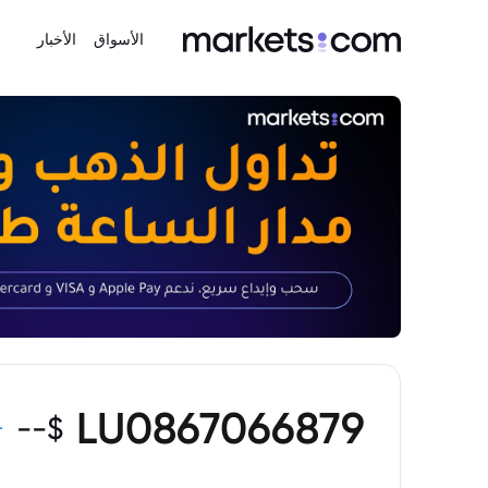
الأسواق
الأخبار
LU0867066879
--
$
-