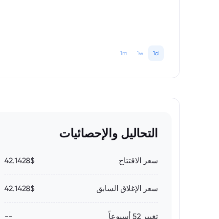
1m
1w
1d
التحاليل والإحصائيات
سعر الاقتتاح
42.1428$
سعر الإغلاق السابق
42.1428$
تغيير 52 أسبوعاً
--