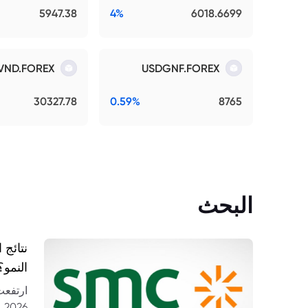
5947.38
4%
6018.6699
VND.FOREX
USDGNF.FOREX
30327.78
0.59%
8765
البحث
النمو؟
26