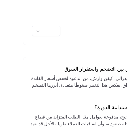
ق بين التضخم واستقرار السوق
فيدرالي، كيفن وارش، من الدعوة لخفض أسعار الفائدة
واق. يعكس هذا التغيير ضغوطًا متعددة، أبرزها التضخم
رق الأوسط، التي تقيد خيارات خفض الفائدة أو خفض
مع التركيز على الحفاظ على أسعار الفائدة مرتفعة
ستدامة الدورة؟
حيح، مدفوعة بعوامل مثل الطلب المتزايد من قطاع
ة صعودية، وأن اتفاقيات العملاء طويلة الأجل قد تعيد