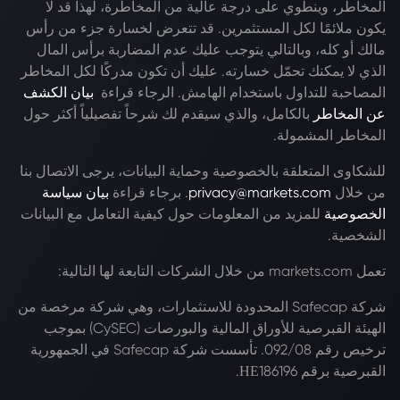
المخاطر، وينطوي على درجة عالية من المخاطرة، لهذا قد لا
يكون ملائمًا لكل المستثمرين. قد تتعرض لخسارة جزء من رأس
مالك أو كله، وبالتالي يتوجب عليك عدم المضاربة برأس المال
الذي لا يمكنك تحمّل خسارته. عليك أن تكون مدركًا لكل المخاطر
المصاحبة للتداول باستخدام الهامش. الرجاء قراءة
بيان الكشف
عن المخاطر
بالكامل، والذي سيقدم لك شرحاً تفصيلياً أكثر حول
المخاطر المشمولة.
للشكاوى المتعلقة بالخصوصية وحماية البيانات، يرجى الاتصال بنا
من خلال
privacy@markets.com
. برجاء قراءة
بيان سياسة
الخصوصية
للمزيد من المعلومات حول كيفية التعامل مع البيانات
الشخصية.
تعمل markets.com من خلال الشركات التابعة لها التالية:
شركة Safecap المحدودة للاستثمارات، وهي شركة مرخصة من
الهيئة القبرصية للأوراق المالية والبورصات (CySEC) بموجب
ترخيص رقم 092/08. تأسست شركة Safecap في الجمهورية
القبرصية برقم ΗΕ186196.