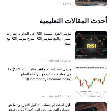
|
--
Salma
أحدث المقالات التعليمية
مؤشر القوة النسبية (RSI) في التداول: إشارات
الشراء والبيع لمؤشر RSI، شرح مؤشر RSI مع
أمثلة
|
--
Ahmed Abushar
ما هي استراتيجية مؤشر قناة السلع (CCI): ما
هي معادلة حساب مؤشر قناة السلع
(Commodity Channel Index)؟
|
--
Ahmed Abushar
دليل استخدام حساب التداول التجريبي: ما هو
الحساب التجريبي في الفوركس؟ وكيف تفتح