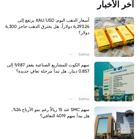
آخر الأخبار
أسعار الذهب اليوم: XAU/USD يرتفع إلى
4,293.24 دولاراً.. هل يخترق الذهب حاجز 4,300
دولار؟
|
--
Salma
سهم الكوت للمشاريع الصناعية يقفز 9.87% إلى
0.857 دينار.. هل تبدأ مرحلة تعافٍ جديدة؟
|
--
Salma
سهم SMC عند 15 ريالاً رغم نمو الأرباح 24%..
هل يبدأ سهم 4019 التعافي؟