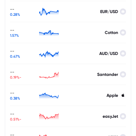
--
EUR/USD
0.28%
--
Cotton
1.57%
--
AUD/USD
0.47%
--
Santander
-0.19%
--
Apple
0.38%
--
easyJet
-0.51%
--