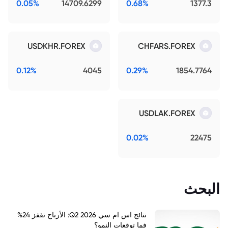
0.05%
14709.6299
0.68%
1377.3
USDKHR.FOREX
CHFARS.FOREX
0.12%
4045
0.29%
1854.7764
USDLAK.FOREX
0.02%
22475
البحث
نتائج اس ام سي Q2 2026: الأرباح تقفز 24%
فما توقعات النمو؟