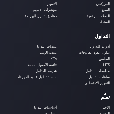
الفوركس
الأسهم
السلع
مؤشرات الأسهم
العملات الرقمية
صناديق تداول البورصة
السندات
التداول
أدوات التداول
منصات التداول
تداول عقود الفروقات
منصة الويب
التطبيق
MT4
MT5
قائمة الأصول المالية
معلومات التداول
شروط التداول
ساعات التداول
حاسبة تداول عقود الفروقات
التقويم الاقتصادي
تعلّم
الأخبار
أساسيات التداول
المسرد
ويبنارات