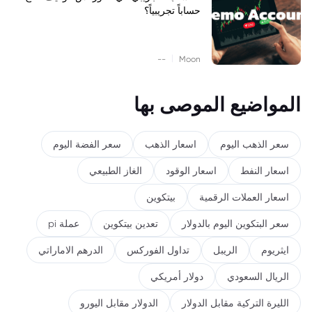
حساباً تجريبياً؟
|
--
Moon
المواضيع الموصى بها
سعر الذهب اليوم
اسعار الذهب
سعر الفضة اليوم
اسعار النفط
اسعار الوقود
الغاز الطبيعي
اسعار العملات الرقمية
بيتكوين
سعر البتكوين اليوم بالدولار
تعدين بيتكوين
عملة pi
ايثريوم
الريبل
تداول الفوركس
الدرهم الاماراتي
الريال السعودي
دولار أمريكي
الليرة التركية مقابل الدولار
الدولار مقابل اليورو