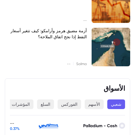
--
أزمة مضيق هرمز وأرامكو: كيف تتغير أسعار
النفط إذا نجح اتفاق الملاحة؟
|
--
Salma
الأسواق
شعبي
الأسهم
الفوركس
السلع
المؤشرات
ا
--
Palladium - Cash
0.37%