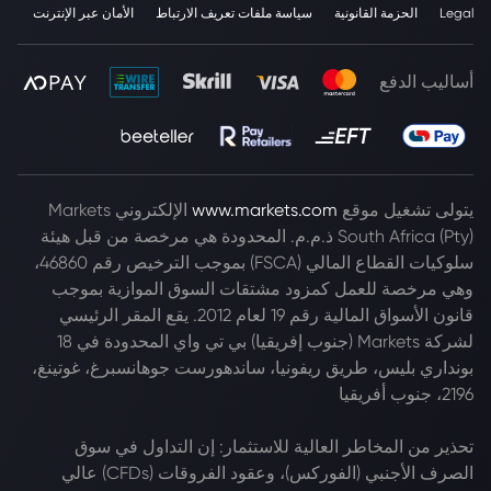
Legal
الحزمة القانونية
سياسة ملفات تعريف الارتباط
الأمان عبر الإنترنت
أساليب الدفع
يتولى تشغيل موقع
www.markets.com
الإلكتروني Markets
South Africa (Pty) ذ.م.م. المحدودة هي مرخصة من قبل هيئة
سلوكيات القطاع المالي (FSCA) بموجب الترخيص رقم 46860،
وهي مرخصة للعمل كمزود مشتقات السوق الموازية بموجب
قانون الأسواق المالية رقم 19 لعام 2012. يقع المقر الرئيسي
لشركة Markets (جنوب إفريقيا) بي تي واي المحدودة في 18
بونداري بليس، طريق ريفونيا، ساندهورست جوهانسبرغ، غوتينغ،
2196، جنوب أفريقيا
تحذير من المخاطر العالية للاستثمار: إن التداول في سوق
الصرف الأجنبي (الفوركس)، وعقود الفروقات (CFDs) عالي