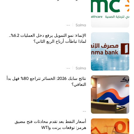
|
--
Salma
الإنماء: نمو التمويل يرفع دخل العمليات 6.2%..
لماذا تباطأت أرباح الربع الثاني؟
|
--
Salma
نتائج سابك 2026: الخسائر تتراجع 80% فهل بدأ
التعافي؟
--
أسعار النفط بعد تقدم محادثات فتح مضيق
هرمز: توقعات برنت وWTI