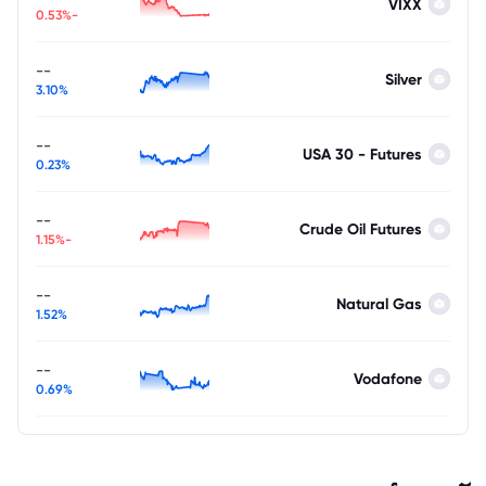
VIXX
-0.53%
--
Silver
3.10%
--
USA 30 - Futures
0.23%
--
Crude Oil Futures
-1.15%
--
Natural Gas
1.52%
--
Vodafone
0.69%