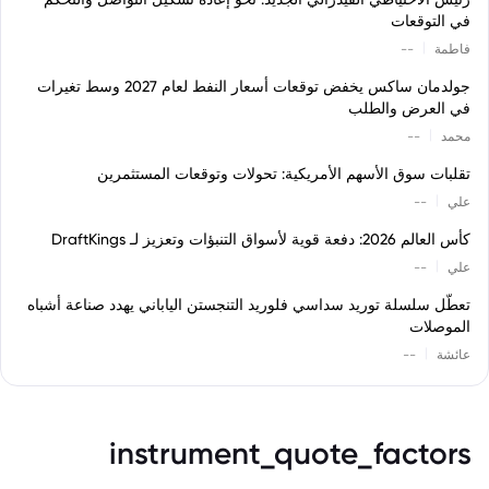
في التوقعات
|
فاطمة
--
جولدمان ساكس يخفض توقعات أسعار النفط لعام 2027 وسط تغيرات
في العرض والطلب
|
محمد
--
تقلبات سوق الأسهم الأمريكية: تحولات وتوقعات المستثمرين
|
علي
--
كأس العالم 2026: دفعة قوية لأسواق التنبؤات وتعزيز لـ DraftKings
|
علي
--
تعطّل سلسلة توريد سداسي فلوريد التنجستن الياباني يهدد صناعة أشباه
الموصلات
|
عائشة
--
instrument_quote_factors