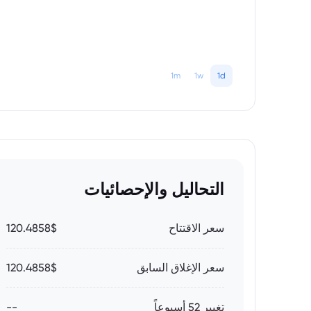
1m
1w
1d
التحاليل والإحصائيات
سعر الاقتتاح
120.4858$
سعر الإغلاق السابق
120.4858$
تغيير 52 أسبوعاً
--