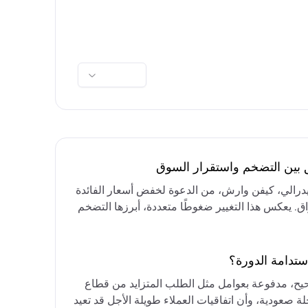
ق بين التضخم واستقرار السوق
فيدرالي، كيفن وارش، من الدعوة لخفض أسعار الفائدة
واق. يعكس هذا التغيير ضغوطًا متعددة، أبرزها التضخم
رق الأوسط، التي تقيد خيارات خفض الفائدة أو خفض
مع التركيز على الحفاظ على أسعار الفائدة مرتفعة
ستدامة الدورة؟
حيح، مدفوعة بعوامل مثل الطلب المتزايد من قطاع
ة صعودية، وأن اتفاقيات العملاء طويلة الأجل قد تعيد