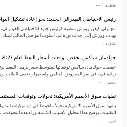
تشكيل تقييم الصناعة، مع توقعات بارتفاع مستمر في الأسعار عل
|
فاطمة
--
المعروض.
رئيس الاحتياطي الفيدرالي الجديد: نحو إعادة تشكيل التو
مع تولي كيفن وورش منصبه كرئيس جديد للاحتياطي الفيدرالي، تتجه
يهدف وورش إلى إحداث ثورة في أسلوب التواصل الحالي للبنك، مع
السياسة ويمنح البنك المركزي دوراً مبالغاً فيه. يسعى إلى إعاد
|
فاطمة
--
وتواترها، بهدف تقليل الاعتماد على إشارات السوق المسبقة وتعزيز
جولدمان ساكس يخفض توقعات أسعار النفط لعام 2027 وسط تغيرات في العرض والطلب
زيادة قوية في نمو المعروض العالمي واستمرار ضعف الطلب. ور
|
محمد
--
عام 2026. يشير التقرير أيضًا إلى أن تأثير اضطرابات الن
العالمية في الربع الثاني بلغت 
تقلبات سوق الأسهم الأمريكية: تحولات وتوقعات المستثم
سابقًا. من المتوقع عودة صادرات دول الخليج إلى طبيعتها بحل
يشهد سوق الأسهم الأمريكية تحولاً ملحوظاً في ديناميكيات التدا
عدم اليقين الجيوسياسي يمكن أن يؤدي إلى تقلبات سعرية حادة، 
التقلبات. يوضح هذا التحليل الأسباب الكامنة وراء هذه التحولات، ب
استمرار الاضطرابات، وسيناريوهات لانخفاض الأسعار في حال
|
علي
إضافي.
--