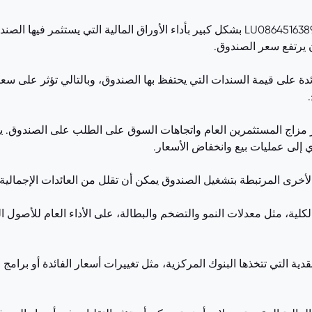
[أداء الأصول الأساسية]: يتأثر سعر صندوق LU0864516389.EUFUND بشكل كبير بأداء الأوراق
ن يرتفع سعر الصندوق.
ائدة على قيمة السندات التي يحتفظ بها الصندوق، وبالتالي تؤثر على سعر
زاج المستثمرين العام واتجاهات السوق على الطلب على الصندوق. يمك
ي إلى عمليات بيع وانخفاض الأسعار.
لأخرى المرتبطة بتشغيل الصندوق يمكن أن تقلل من العائدات الإجمالي
الكلية، مثل معدلات النمو والتضخم والبطالة، على الأداء العام للأصول 
ة التي تتخذها البنوك المركزية، مثل تغييرات أسعار الفائدة أو برامج 