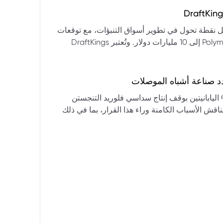
التكنولوجيا:** فقدت الأسهم التكنولوجية الكبرى قوتها الرائدة، وأصبحت حركاتها السعرية متقلبة. * **زيادة تقلب
المؤشرات:** بلغ تذبذب مؤشر S&P 500 مستويات قياسية، مما يشير إلى انخفاض كبير في استقرار السوق. * **عوامل
ديث من بيرنشتاين إلى أن كأس العالم 2026 قد تمثل نقطة تحول في تطوير أسواق التنبؤات، مع توقعات
وبيانات التوظيف، تضع المستثمرين في حالة صراع بين
بأن تصل حجم الرهانات الأمريكية في أسواق مثل Kalshi و Polymarket إلى 10 مليارات دولار. وتُعتبر DraftKings
داول القطاعات وتبادل الأنماط، مع تباعد آراء المستثمرين حول
 الحصرية باللغة الإسبانية، بالإضافة إلى توسعها في
يدرالي:** يترقب السوق قرارات مجلس الاحتياطي الفيدرالي ومؤتمراته
لاتجاه المستقبلي. * **تحذيرات محللي وول ستريت:** تصاعد التشاؤم بين محللي وول
د صناعة أشباه الموصلات
يستعرض هذا التحليل تداعيات قرار شركتي關東電化 و中央硝子 اليابانيتين بوقف إنتاج سداسي فلوريد التنجستن
يناقش الأسباب الكامنة وراء هذا القرار، بما في ذلك
ة الأمد في تأمين الإمدادات. كما يسلط الضوء على
المخاطر التي تواجه شركات الرقائق الكبرى مثل سامسونج، وSK Hynix، وTSMC، والحاجة الملحة لإيجاد بدائل. ويتطرق
لية، وآفاق إعادة هيكلة سلسلة التوريد العالمية نحو
كون طويلة الأمد ومكلفة.