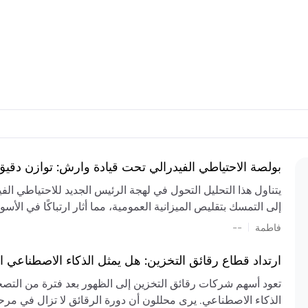
بولصة الاحتياطي الفيدرالي تحت قيادة وارش: توازن دقي
يتناول هذا التحليل التحول في لهجة الرئيس الجديد للاحتياطي ال
إلى التمسك بتقليص الميزانية العمومية، مما أثار ارتباكًا في الأس
المستمر، والعجز المالي الكبير، والتوترات الجيوسياسية في الش
|
فاطمة
--
الميزانية بشكل حاد. يتنبأ الخبراء بفترة ترقب للسياسة النقدية، 
وتجنب التدابير الاستفزازية التي قد تزعزع استقرار السوق.
ارتداد قطاع رقائق التخزين: هل يمثل الذكاء الاصطناعي ا
تعود أسهم شركات رقائق التخزين إلى الظهور بعد فترة من التص
الذكاء الاصطناعي. يرى محللون أن دورة الرقائق لا تزال في مرحل