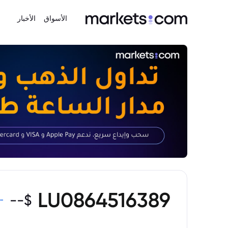
الأسواق
الأخبار
LU0864516389
--
$
-