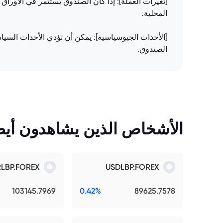
[تغيرات العملة]: إذا كان الصندوق يستثمر في الأوراق
المحلية.
[الأحداث الجيوسياسية]: يمكن أن تؤدي الأحداث السياس
الصندوق.
الأشخاص الذين يشاهدون أيضً
RLBP.FOREX
USDLBP.FOREX
103145.7969
0.42%
89625.7578