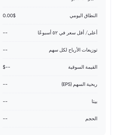
النطاق اليومي
0.00$
أعلى/ أقل سعر في ٥٢ أسبوعًا
--
توزيعات الأرباح لكل سهم
--
القيمة السوقية
--$
ربحية السهم (EPS)
--
بيتا
--
الحجم
--