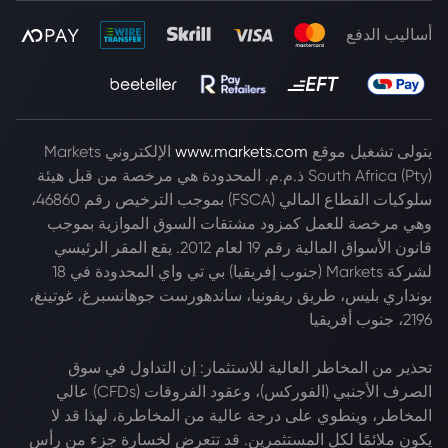
أساليب الدفع
يتولى تشغيل موقع
www.markets.com
الإلكتروني Markets
South Africa (Pty) ذ.م.م. المحدودة هي مرخصة من قبل هيئة
سلوكيات القطاع المالي (FSCA) بموجب الترخيص رقم 46860،
وهي مرخصة للعمل كمزود مشتقات السوق الموازية بموجب
قانون الأسواق المالية رقم 19 لعام 2012. يقع المقر الرئيسي
لشركة Markets (جنوب إفريقيا) بي تي واي المحدودة في 18
بونداري بليس، طريق ريفونيا، ساندهورست جوهانسبرغ، غوتينغ،
2196، جنوب أفريقيا
تحذير من المخاطر العالية للاستثمار: إن التداول في سوق
الصرف الأجنبي (الفوركس)، وعقود الفروقات (CFDs) عالي
المخاطر، وينطوي على درجة عالية من المخاطرة، لهذا قد لا
يكون ملائمًا لكل المستثمرين. قد تتعرض لخسارة جزء من رأس