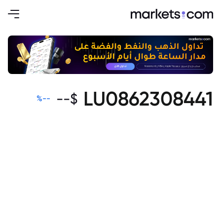
LU0862308441
--
$
%
--