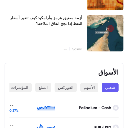
--
أزمة مضيق هرمز وأرامكو: كيف تتغير أسعار
النفط إذا نجح اتفاق الملاحة؟
|
--
Salma
الأسواق
شعبي
الأسهم
الفوركس
السلع
المؤشرات
ا
--
Palladium - Cash
0.37%
--
EUR/USD