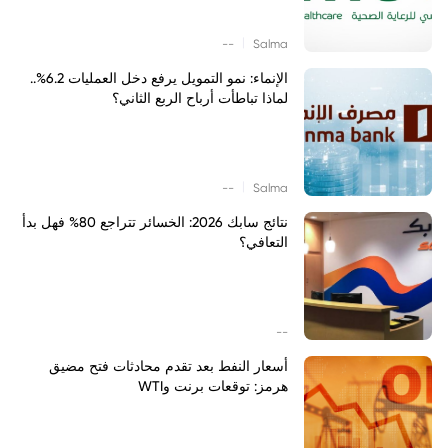
|
--
Salma
الإنماء: نمو التمويل يرفع دخل العمليات 6.2%..
لماذا تباطأت أرباح الربع الثاني؟
|
--
Salma
نتائج سابك 2026: الخسائر تتراجع 80% فهل بدأ
التعافي؟
--
أسعار النفط بعد تقدم محادثات فتح مضيق
هرمز: توقعات برنت وWTI