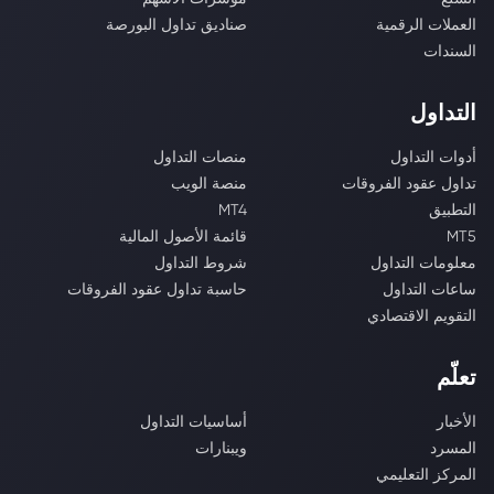
العملات الرقمية
صناديق تداول البورصة
السندات
التداول
أدوات التداول
منصات التداول
تداول عقود الفروقات
منصة الويب
التطبيق
MT4
MT5
قائمة الأصول المالية
معلومات التداول
شروط التداول
ساعات التداول
حاسبة تداول عقود الفروقات
التقويم الاقتصادي
تعلّم
الأخبار
أساسيات التداول
المسرد
ويبنارات
المركز التعليمي