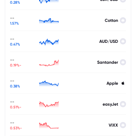
0.28%
--
Cotton
1.57%
--
AUD/USD
0.47%
--
Santander
-0.19%
--
Apple
0.38%
--
easyJet
-0.51%
--
VIXX
-0.53%