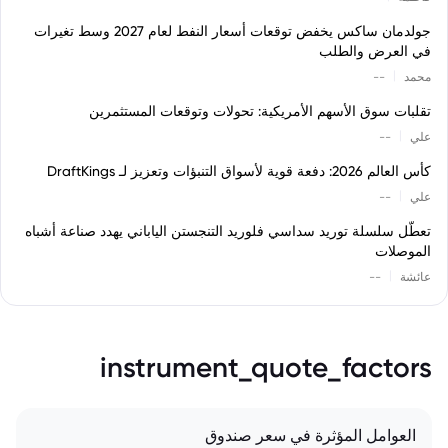
جولدمان ساكس يخفض توقعات أسعار النفط لعام 2027 وسط تغيرات
في العرض والطلب
|
محمد
--
تقلبات سوق الأسهم الأمريكية: تحولات وتوقعات المستثمرين
|
علي
--
كأس العالم 2026: دفعة قوية لأسواق التنبؤات وتعزيز لـ DraftKings
|
علي
--
تعطّل سلسلة توريد سداسي فلوريد التنجستن الياباني يهدد صناعة أشباه
الموصلات
|
عائشة
--
instrument_quote_factors
العوامل المؤثرة في سعر صندوق