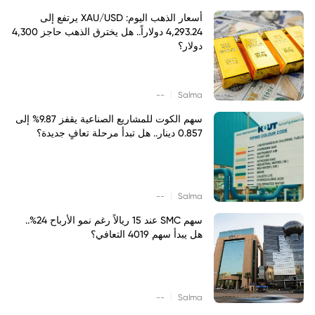
أسعار الذهب اليوم: XAU/USD يرتفع إلى
4,293.24 دولاراً.. هل يخترق الذهب حاجز 4,300
دولار؟
|
--
Salma
سهم الكوت للمشاريع الصناعية يقفز 9.87% إلى
0.857 دينار.. هل تبدأ مرحلة تعافٍ جديدة؟
|
--
Salma
سهم SMC عند 15 ريالاً رغم نمو الأرباح 24%..
هل يبدأ سهم 4019 التعافي؟
|
--
Salma