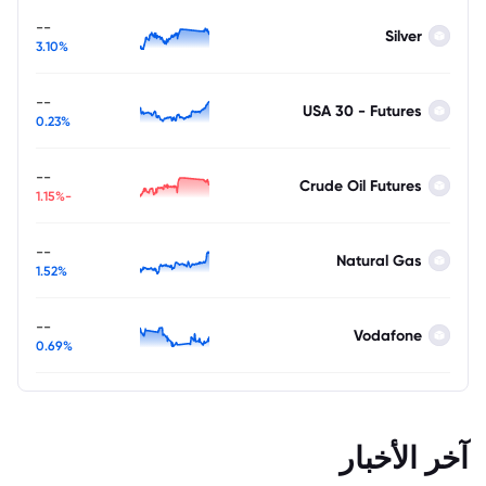
--
Silver
3.10%
--
USA 30 - Futures
0.23%
--
Crude Oil Futures
-1.15%
--
Natural Gas
1.52%
--
Vodafone
0.69%
آخر الأخبار