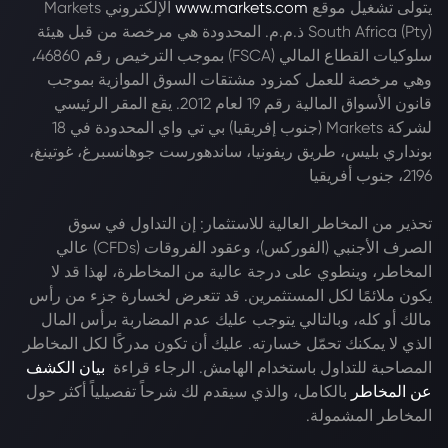
يتولى تشغيل موقع
www.markets.com
الإلكتروني Markets
South Africa (Pty) ذ.م.م. المحدودة هي مرخصة من قبل هيئة
سلوكيات القطاع المالي (FSCA) بموجب الترخيص رقم 46860،
وهي مرخصة للعمل كمزود مشتقات السوق الموازية بموجب
قانون الأسواق المالية رقم 19 لعام 2012. يقع المقر الرئيسي
لشركة Markets (جنوب إفريقيا) بي تي واي المحدودة في 18
بونداري بليس، طريق ريفونيا، ساندهورست جوهانسبرغ، غوتينغ،
2196، جنوب أفريقيا
تحذير من المخاطر العالية للاستثمار: إن التداول في سوق
الصرف الأجنبي (الفوركس)، وعقود الفروقات (CFDs) عالي
المخاطر، وينطوي على درجة عالية من المخاطرة، لهذا قد لا
يكون ملائمًا لكل المستثمرين. قد تتعرض لخسارة جزء من رأس
مالك أو كله، وبالتالي يتوجب عليك عدم المضاربة برأس المال
الذي لا يمكنك تحمّل خسارته. عليك أن تكون مدركًا لكل المخاطر
المصاحبة للتداول باستخدام الهامش. الرجاء قراءة
بيان الكشف
عن المخاطر
بالكامل، والذي سيقدم لك شرحاً تفصيلياً أكثر حول
المخاطر المشمولة.