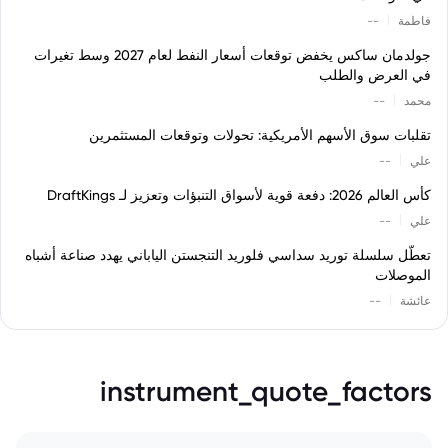
|
فاطمة
--
جولدمان ساكس يخفض توقعات أسعار النفط لعام 2027 وسط تغيرات
في العرض والطلب
|
محمد
--
تقلبات سوق الأسهم الأمريكية: تحولات وتوقعات المستثمرين
|
علي
--
كأس العالم 2026: دفعة قوية لأسواق التنبؤات وتعزيز لـ DraftKings
|
علي
--
تعطّل سلسلة توريد سداسي فلوريد التنجستن الياباني يهدد صناعة أشباه
الموصلات
|
عائشة
--
instrument_quote_factors