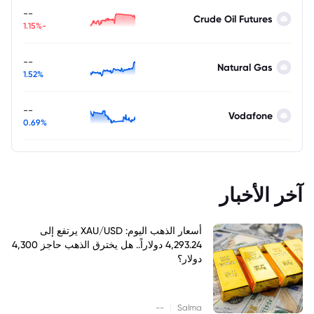
--
Crude Oil Futures
-1.15%
--
Natural Gas
1.52%
--
Vodafone
0.69%
آخر الأخبار
أسعار الذهب اليوم: XAU/USD يرتفع إلى
4,293.24 دولاراً.. هل يخترق الذهب حاجز 4,300
دولار؟
|
--
Salma