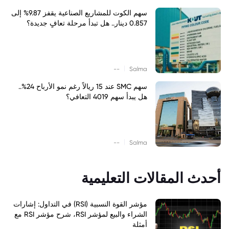
سهم الكوت للمشاريع الصناعية يقفز 9.87% إلى
0.857 دينار.. هل تبدأ مرحلة تعافٍ جديدة؟
|
--
Salma
سهم SMC عند 15 ريالاً رغم نمو الأرباح 24%..
هل يبدأ سهم 4019 التعافي؟
|
--
Salma
أحدث المقالات التعليمية
مؤشر القوة النسبية (RSI) في التداول: إشارات
الشراء والبيع لمؤشر RSI، شرح مؤشر RSI مع
أمثلة