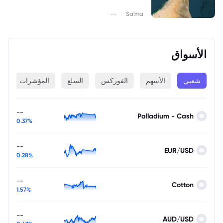
|
--
Salma
الأسواق
شعبي
الأسهم
الفوركس
السلع
المؤشرات
ا
--
Palladium - Cash
0.37%
--
EUR/USD
0.28%
--
Cotton
1.57%
--
AUD/USD