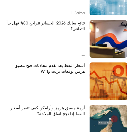
|
--
Salma
نتائج سابك 2026: الخسائر تتراجع 80% فهل بدأ
التعافي؟
--
أسعار النفط بعد تقدم محادثات فتح مضيق
هرمز: توقعات برنت وWTI
--
أزمة مضيق هرمز وأرامكو: كيف تتغير أسعار
النفط إذا نجح اتفاق الملاحة؟