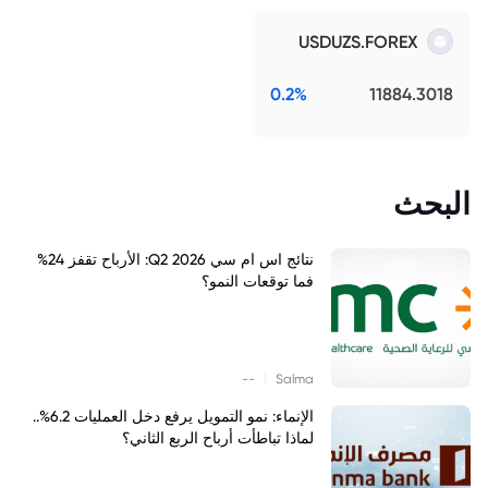
USDUZS.FOREX
0.2%
11884.3018
البحث
نتائج اس ام سي Q2 2026: الأرباح تقفز 24%
فما توقعات النمو؟
|
--
Salma
الإنماء: نمو التمويل يرفع دخل العمليات 6.2%..
لماذا تباطأت أرباح الربع الثاني؟