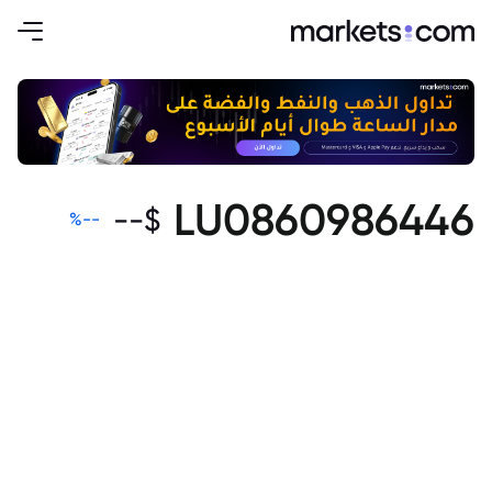
LU0860986446
--
$
%
--