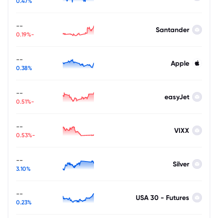
0.47%
--
Santander
-0.19%
--
Apple
0.38%
--
easyJet
-0.51%
--
VIXX
-0.53%
--
Silver
3.10%
--
USA 30 - Futures
0.23%