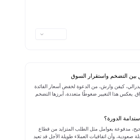
ق بين التضخم واستقرار السوق
فيدرالي، كيفن وارش، من الدعوة لخفض أسعار الفائدة
واق. يعكس هذا التغيير ضغوطًا متعددة، أبرزها التضخم
رق الأوسط، التي تقيد خيارات خفض الفائدة أو خفض
مع التركيز على الحفاظ على أسعار الفائدة مرتفعة
ستدامة الدورة؟
حيح، مدفوعة بعوامل مثل الطلب المتزايد من قطاع
ة صعودية، وأن اتفاقيات العملاء طويلة الأجل قد تعيد