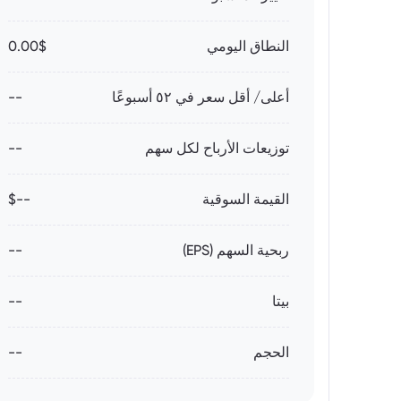
النطاق اليومي
0.00$
أعلى/ أقل سعر في ٥٢ أسبوعًا
--
توزيعات الأرباح لكل سهم
--
القيمة السوقية
--$
ربحية السهم (EPS)
--
بيتا
--
الحجم
--