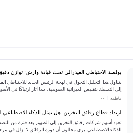
بولصة الاحتياطي الفيدرالي تحت قيادة وارش: توازن دقي
يتناول هذا التحليل التحول في لهجة الرئيس الجديد للاحتياطي ال
إلى التمسك بتقليص الميزانية العمومية، مما أثار ارتباكًا في الأس
المستمر، والعجز المالي الكبير، والتوترات الجيوسياسية في الش
|
فاطمة
--
الميزانية بشكل حاد. يتنبأ الخبراء بفترة ترقب للسياسة النقدية، 
وتجنب التدابير الاستفزازية التي قد تزعزع استقرار السوق.
ارتداد قطاع رقائق التخزين: هل يمثل الذكاء الاصطناعي ا
تعود أسهم شركات رقائق التخزين إلى الظهور بعد فترة من التص
الذكاء الاصطناعي. يرى محللون أن دورة الرقائق لا تزال في مرحل