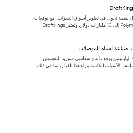
التكنولوجيا:** فقدت الأسهم التكنولوجية الكبرى قوتها الرائدة، وأصبحت حركاتها السعرية متقلبة. * **زيادة تقلب
المؤشرات:** بلغ تذبذب مؤشر S&P 500 مستويات قياسية، مما يشير إلى انخفاض كبير في استقرار السوق. * **عوامل
ديث من بيرنشتاين إلى أن كأس العالم 2026 قد تمثل نقطة تحول في تطوير أسواق التنبؤات، مع توقعات
وبيانات التوظيف، تضع المستثمرين في حالة صراع بين
بأن تصل حجم الرهانات الأمريكية في أسواق مثل Kalshi و Polymarket إلى 10 مليارات دولار. وتُعتبر DraftKings
داول القطاعات وتبادل الأنماط، مع تباعد آراء المستثمرين حول
 الحصرية باللغة الإسبانية، بالإضافة إلى توسعها في
يدرالي:** يترقب السوق قرارات مجلس الاحتياطي الفيدرالي ومؤتمراته
لاتجاه المستقبلي. * **تحذيرات محللي وول ستريت:** تصاعد التشاؤم بين محللي وول
د صناعة أشباه الموصلات
يستعرض هذا التحليل تداعيات قرار شركتي關東電化 و中央硝子 اليابانيتين بوقف إنتاج سداسي فلوريد التنجستن
يناقش الأسباب الكامنة وراء هذا القرار، بما في ذلك
ة الأمد في تأمين الإمدادات. كما يسلط الضوء على
المخاطر التي تواجه شركات الرقائق الكبرى مثل سامسونج، وSK Hynix، وTSMC، والحاجة الملحة لإيجاد بدائل. ويتطرق
لية، وآفاق إعادة هيكلة سلسلة التوريد العالمية نحو
كون طويلة الأمد ومكلفة.