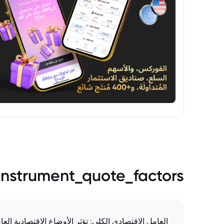
instrument_quote_factors
العامل الاقتصادي الكلي: تؤثر الأوضاع الاقتصادية الع