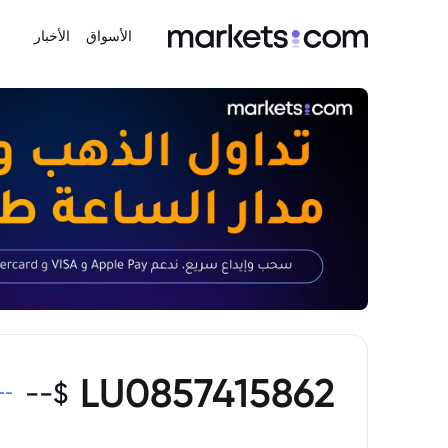
الأسواق
الأخبار
LU0857415862
--
$
--