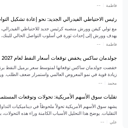
تشكيل تقييم الصناعة، مع توقعات بارتفاع مستمر في الأسعار عل
|
فاطمة
--
المعروض.
رئيس الاحتياطي الفيدرالي الجديد: نحو إعادة تشكيل التو
مع تولي كيفن وورش منصبه كرئيس جديد للاحتياطي الفيدرالي، تتجه
يهدف وورش إلى إحداث ثورة في أسلوب التواصل الحالي للبنك، مع
السياسة ويمنح البنك المركزي دوراً مبالغاً فيه. يسعى إلى إعاد
|
فاطمة
--
وتواترها، بهدف تقليل الاعتماد على إشارات السوق المسبقة وتعزيز
جولدمان ساكس يخفض توقعات أسعار النفط لعام 2027 وسط تغيرات في العرض والطلب
زيادة قوية في نمو المعروض العالمي واستمرار ضعف الطلب. ور
|
محمد
--
عام 2026. يشير التقرير أيضًا إلى أن تأثير اضطرابات الن
العالمية في الربع الثاني بلغت 
تقلبات سوق الأسهم الأمريكية: تحولات وتوقعات المستثم
سابقًا. من المتوقع عودة صادرات دول الخليج إلى طبيعتها بحل
يشهد سوق الأسهم الأمريكية تحولاً ملحوظاً في ديناميكيات التدا
عدم اليقين الجيوسياسي يمكن أن يؤدي إلى تقلبات سعرية حادة، 
التقلبات. يوضح هذا التحليل الأسباب الكامنة وراء هذه التحولات، ب
استمرار الاضطرابات، وسيناريوهات لانخفاض الأسعار في حال
|
علي
إضافي.
--