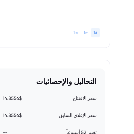
1m
1w
1d
التحاليل والإحصائيات
سعر الاقتتاح
14.8556$
سعر الإغلاق السابق
14.8556$
تغيير 52 أسبوعاً
--