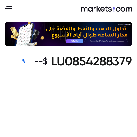
LU0854288379
--
$
%
--