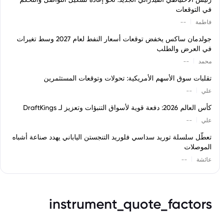
في التوقعات
|
فاطمة
--
جولدمان ساكس يخفض توقعات أسعار النفط لعام 2027 وسط تغيرات
في العرض والطلب
|
محمد
--
تقلبات سوق الأسهم الأمريكية: تحولات وتوقعات المستثمرين
|
علي
--
كأس العالم 2026: دفعة قوية لأسواق التنبؤات وتعزيز لـ DraftKings
|
علي
--
تعطّل سلسلة توريد سداسي فلوريد التنجستن الياباني يهدد صناعة أشباه
الموصلات
|
عائشة
--
instrument_quote_factors