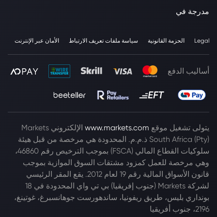
مدرجة في
Legal
الحزمة القانونية
سياسة ملفات تعريف الارتباط
الأمان عبر الإنترنت
أساليب الدفع
يتولى تشغيل موقع
www.markets.com
الإلكتروني Markets
South Africa (Pty) ذ.م.م. المحدودة هي مرخصة من قبل هيئة
سلوكيات القطاع المالي (FSCA) بموجب الترخيص رقم 46860،
وهي مرخصة للعمل كمزود مشتقات السوق الموازية بموجب
قانون الأسواق المالية رقم 19 لعام 2012. يقع المقر الرئيسي
لشركة Markets (جنوب إفريقيا) بي تي واي المحدودة في 18
بونداري بليس، طريق ريفونيا، ساندهورست جوهانسبرغ، غوتينغ،
2196، جنوب أفريقيا