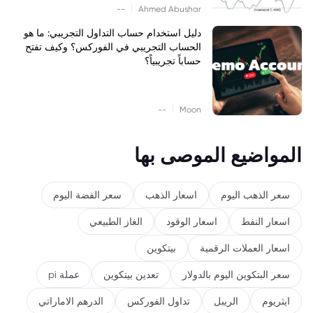
|
--
Ahmed Abushar
دليل استخدام حساب التداول التجريبي: ما هو
الحساب التجريبي في الفوركس؟ وكيف تفتح
حساباً تجريبياً؟
|
--
Moon
المواضيع الموصى بها
سعر الذهب اليوم
اسعار الذهب
سعر الفضة اليوم
اسعار النفط
اسعار الوقود
الغاز الطبيعي
اسعار العملات الرقمية
بيتكوين
سعر البتكوين اليوم بالدولار
تعدين بيتكوين
عملة pi
ايثريوم
الريبل
تداول الفوركس
الدرهم الاماراتي