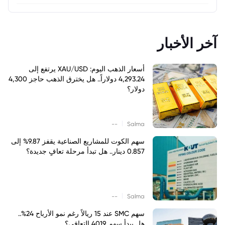
آخر الأخبار
أسعار الذهب اليوم: XAU/USD يرتفع إلى
4,293.24 دولاراً.. هل يخترق الذهب حاجز 4,300
دولار؟
|
--
Salma
سهم الكوت للمشاريع الصناعية يقفز 9.87% إلى
0.857 دينار.. هل تبدأ مرحلة تعافٍ جديدة؟
|
--
Salma
سهم SMC عند 15 ريالاً رغم نمو الأرباح 24%..
هل يبدأ سهم 4019 التعافي؟