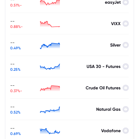
easyJet
-0.51%
--
VIXX
-0.88%
--
Silver
0.49%
--
USA 30 - Futures
0.25%
--
Crude Oil Futures
-0.37%
--
Natural Gas
0.52%
--
Vodafone
0.69%