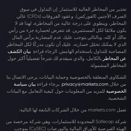
تحذير من المخاطر العالية للاستثمار: إن التداول في سوق
الصرف الأجنبي (الفوركس)، وعقود الفروقات (CFDs) عالي
المخاطر، وينطوي على درجة عالية من المخاطرة، لهذا قد لا
يكون ملائمًا لكل المستثمرين. قد تتعرض لخسارة جزء من رأس
مالك أو كله، وبالتالي يتوجب عليك عدم المضاربة برأس المال
الذي لا يمكنك تحمّل خسارته. عليك أن تكون مدركًا لكل المخاطر
المصاحبة للتداول باستخدام الهامش. الرجاء قراءة
بيان الكشف
عن المخاطر
بالكامل، والذي سيقدم لك شرحاً تفصيلياً أكثر حول
المخاطر المشمولة.
للشكاوى المتعلقة بالخصوصية وحماية البيانات، يرجى الاتصال بنا
من خلال
privacy@markets.com
. برجاء قراءة
بيان سياسة
الخصوصية
للمزيد من المعلومات حول كيفية التعامل مع البيانات
الشخصية.
تعمل markets.com من خلال الشركات التابعة لها التالية:
شركة Safecap المحدودة للاستثمارات، وهي شركة مرخصة من
الهيئة القبرصية للأوراق المالية والبورصات (CySEC) بموجب