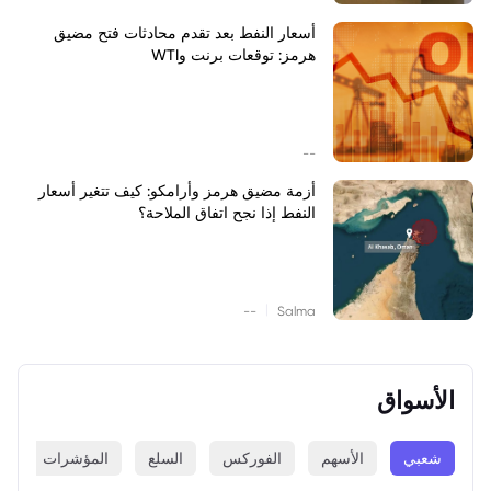
أسعار النفط بعد تقدم محادثات فتح مضيق
هرمز: توقعات برنت وWTI
--
أزمة مضيق هرمز وأرامكو: كيف تتغير أسعار
النفط إذا نجح اتفاق الملاحة؟
|
--
Salma
الأسواق
شعبي
الأسهم
الفوركس
السلع
المؤشرات
ا