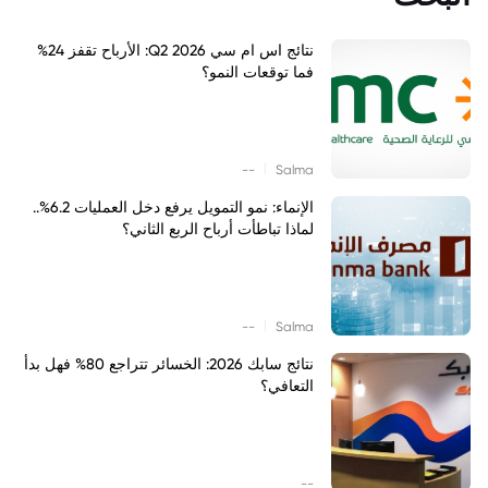
نتائج اس ام سي Q2 2026: الأرباح تقفز 24%
فما توقعات النمو؟
|
--
Salma
الإنماء: نمو التمويل يرفع دخل العمليات 6.2%..
لماذا تباطأت أرباح الربع الثاني؟
|
--
Salma
نتائج سابك 2026: الخسائر تتراجع 80% فهل بدأ
التعافي؟
--