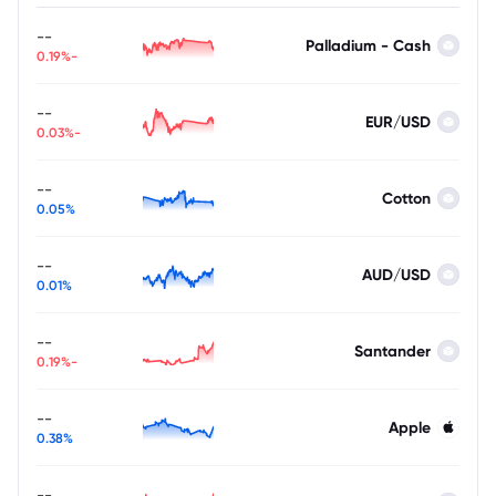
--
Palladium - Cash
-0.19%
--
EUR/USD
-0.03%
--
Cotton
0.05%
--
AUD/USD
0.01%
--
Santander
-0.19%
--
Apple
0.38%
--