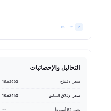
1m
1w
1d
التحاليل والإحصائيات
سعر الاقتتاح
18.6366$
سعر الإغلاق السابق
18.6366$
تغيير 52 أسبوعاً
--