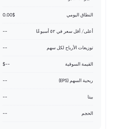
النطاق اليومي
0.00$
أعلى/ أقل سعر في ٥٢ أسبوعًا
--
توزيعات الأرباح لكل سهم
--
القيمة السوقية
--$
ربحية السهم (EPS)
--
بيتا
--
الحجم
--