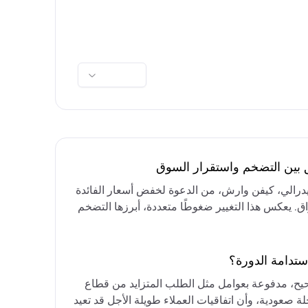
ق بين التضخم واستقرار السوق
فيدرالي، كيفن وارش، من الدعوة لخفض أسعار الفائدة
واق. يعكس هذا التغيير ضغوطًا متعددة، أبرزها التضخم
رق الأوسط، التي تقيد خيارات خفض الفائدة أو خفض
مع التركيز على الحفاظ على أسعار الفائدة مرتفعة
ستدامة الدورة؟
حيح، مدفوعة بعوامل مثل الطلب المتزايد من قطاع
ة صعودية، وأن اتفاقيات العملاء طويلة الأجل قد تعيد