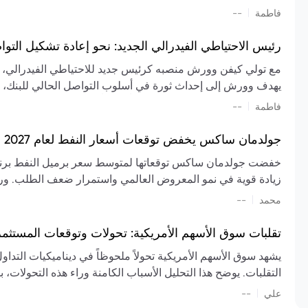
تشكيل تقييم الصناعة، مع توقعات بارتفاع مستمر في الأسعار عل
|
فاطمة
--
المعروض.
رئيس الاحتياطي الفيدرالي الجديد: نحو إعادة تشكيل التو
مع تولي كيفن وورش منصبه كرئيس جديد للاحتياطي الفيدرالي، تتجه
يهدف وورش إلى إحداث ثورة في أسلوب التواصل الحالي للبنك، مع
السياسة ويمنح البنك المركزي دوراً مبالغاً فيه. يسعى إلى إعاد
|
فاطمة
--
وتواترها، بهدف تقليل الاعتماد على إشارات السوق المسبقة وتعزيز
جولدمان ساكس يخفض توقعات أسعار النفط لعام 2027 وسط تغيرات في العرض والطلب
زيادة قوية في نمو المعروض العالمي واستمرار ضعف الطلب. ور
|
محمد
--
عام 2026. يشير التقرير أيضًا إلى أن تأثير اضطرابات الن
العالمية في الربع الثاني بلغت 
تقلبات سوق الأسهم الأمريكية: تحولات وتوقعات المستثم
سابقًا. من المتوقع عودة صادرات دول الخليج إلى طبيعتها بحل
يشهد سوق الأسهم الأمريكية تحولاً ملحوظاً في ديناميكيات التدا
عدم اليقين الجيوسياسي يمكن أن يؤدي إلى تقلبات سعرية حادة، 
التقلبات. يوضح هذا التحليل الأسباب الكامنة وراء هذه التحولات، ب
استمرار الاضطرابات، وسيناريوهات لانخفاض الأسعار في حال
|
علي
إضافي.
--