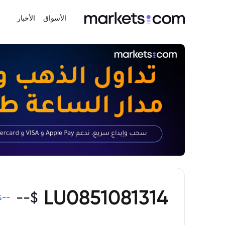
الأسواق
الأخبار
LU0851081314
--
$
%
--