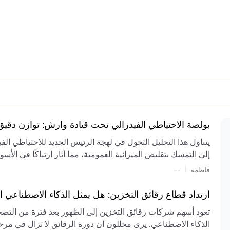
بولصة الاحتياطي الفيدرالي تحت قيادة وارش: توازن دقي
يتناول هذا التحليل التحول في لهجة الرئيس الجديد للاحتياطي ال
إلى التمسك بتقليص الميزانية العمومية، مما أثار ارتباكًا في الأس
المستمر، والعجز المالي الكبير، والتوترات الجيوسياسية في الش
|
فاطمة
--
الميزانية بشكل حاد. يتنبأ الخبراء بفترة ترقب للسياسة النقدية، 
وتجنب التدابير الاستفزازية التي قد تزعزع استقرار السوق.
ارتداد قطاع رقائق التخزين: هل يمثل الذكاء الاصطناعي ا
تعود أسهم شركات رقائق التخزين إلى الظهور بعد فترة من التص
الذكاء الاصطناعي. يرى محللون أن دورة الرقائق لا تزال في مرحل