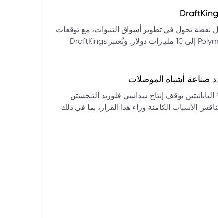
التكنولوجيا:** فقدت الأسهم التكنولوجية الكبرى قوتها الرائدة، وأصبحت حركاتها السعرية متقلبة. * **زيادة تقلب
المؤشرات:** بلغ تذبذب مؤشر S&P 500 مستويات قياسية، مما يشير إلى انخفاض كبير في استقرار السوق. * **عوامل
ديث من بيرنشتاين إلى أن كأس العالم 2026 قد تمثل نقطة تحول في تطوير أسواق التنبؤات، مع توقعات
وبيانات التوظيف، تضع المستثمرين في حالة صراع بين
بأن تصل حجم الرهانات الأمريكية في أسواق مثل Kalshi و Polymarket إلى 10 مليارات دولار. وتُعتبر DraftKings
داول القطاعات وتبادل الأنماط، مع تباعد آراء المستثمرين حول
 الحصرية باللغة الإسبانية، بالإضافة إلى توسعها في
يدرالي:** يترقب السوق قرارات مجلس الاحتياطي الفيدرالي ومؤتمراته
لاتجاه المستقبلي. * **تحذيرات محللي وول ستريت:** تصاعد التشاؤم بين محللي وول
د صناعة أشباه الموصلات
يستعرض هذا التحليل تداعيات قرار شركتي關東電化 و中央硝子 اليابانيتين بوقف إنتاج سداسي فلوريد التنجستن
يناقش الأسباب الكامنة وراء هذا القرار، بما في ذلك
ة الأمد في تأمين الإمدادات. كما يسلط الضوء على
المخاطر التي تواجه شركات الرقائق الكبرى مثل سامسونج، وSK Hynix، وTSMC، والحاجة الملحة لإيجاد بدائل. ويتطرق
لية، وآفاق إعادة هيكلة سلسلة التوريد العالمية نحو
كون طويلة الأمد ومكلفة.