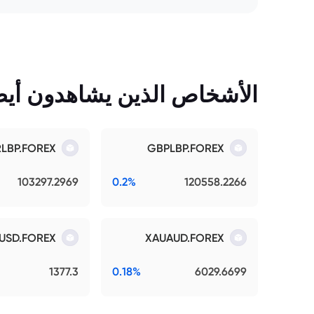
الأشخاص الذين يشاهدون أيضً
RLBP.FOREX
GBPLBP.FOREX
103297.2969
0.2%
120558.2266
USD.FOREX
XAUAUD.FOREX
1377.3
0.18%
6029.6699