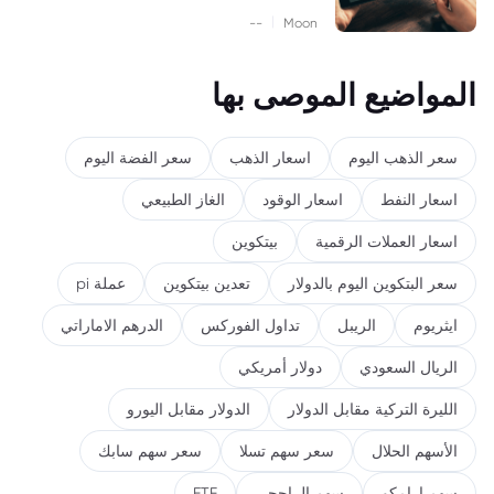
|
--
Moon
المواضيع الموصى بها
سعر الذهب اليوم
اسعار الذهب
سعر الفضة اليوم
اسعار النفط
اسعار الوقود
الغاز الطبيعي
اسعار العملات الرقمية
بيتكوين
سعر البتكوين اليوم بالدولار
تعدين بيتكوين
عملة pi
ايثريوم
الريبل
تداول الفوركس
الدرهم الاماراتي
الريال السعودي
دولار أمريكي
الليرة التركية مقابل الدولار
الدولار مقابل اليورو
الأسهم الحلال
سعر سهم تسلا
سعر سهم سابك
سهم ارامكو
سهم الراجحي
ETF