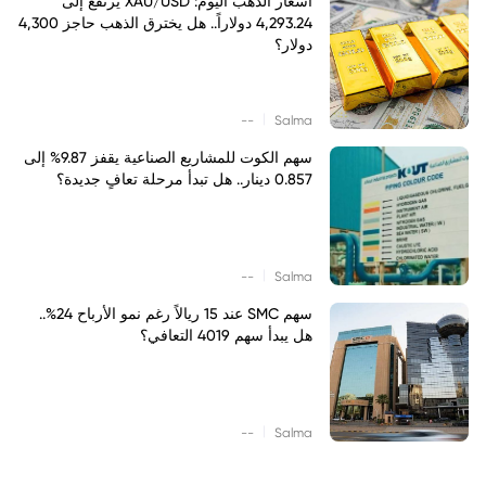
أسعار الذهب اليوم: XAU/USD يرتفع إلى
4,293.24 دولاراً.. هل يخترق الذهب حاجز 4,300
دولار؟
|
--
Salma
سهم الكوت للمشاريع الصناعية يقفز 9.87% إلى
0.857 دينار.. هل تبدأ مرحلة تعافٍ جديدة؟
|
--
Salma
سهم SMC عند 15 ريالاً رغم نمو الأرباح 24%..
هل يبدأ سهم 4019 التعافي؟
|
--
Salma