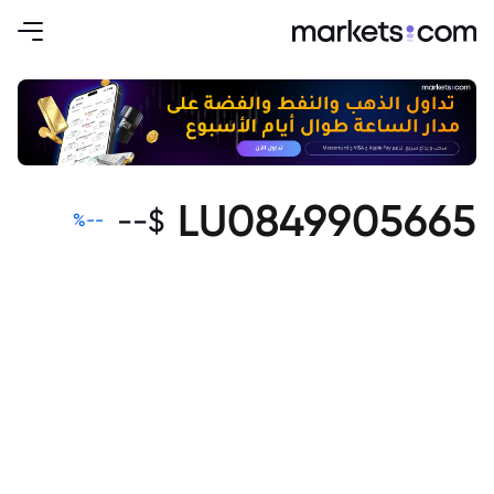
LU0849905665
--
$
%
--