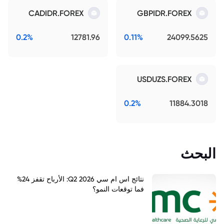
CADIDR.FOREX
GBPIDR.FOREX
0.2%
12781.96
0.11%
24099.5625
USDUZS.FOREX
0.2%
11884.3018
البحث
نتائج اس ام سي Q2 2026: الأرباح تقفز 24%
فما توقعات النمو؟