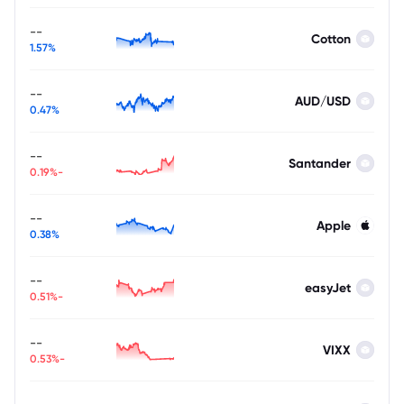
--
Cotton
1.57%
--
AUD/USD
0.47%
--
Santander
-0.19%
--
Apple
0.38%
--
easyJet
-0.51%
--
VIXX
-0.53%