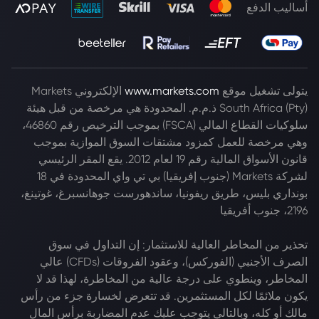
أساليب الدفع
يتولى تشغيل موقع
www.markets.com
الإلكتروني Markets
South Africa (Pty) ذ.م.م. المحدودة هي مرخصة من قبل هيئة
سلوكيات القطاع المالي (FSCA) بموجب الترخيص رقم 46860،
وهي مرخصة للعمل كمزود مشتقات السوق الموازية بموجب
قانون الأسواق المالية رقم 19 لعام 2012. يقع المقر الرئيسي
لشركة Markets (جنوب إفريقيا) بي تي واي المحدودة في 18
بونداري بليس، طريق ريفونيا، ساندهورست جوهانسبرغ، غوتينغ،
2196، جنوب أفريقيا
تحذير من المخاطر العالية للاستثمار: إن التداول في سوق
الصرف الأجنبي (الفوركس)، وعقود الفروقات (CFDs) عالي
المخاطر، وينطوي على درجة عالية من المخاطرة، لهذا قد لا
يكون ملائمًا لكل المستثمرين. قد تتعرض لخسارة جزء من رأس
مالك أو كله، وبالتالي يتوجب عليك عدم المضاربة برأس المال