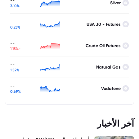
--
Silver
3.10%
--
USA 30 - Futures
0.23%
--
Crude Oil Futures
-1.15%
--
Natural Gas
1.52%
--
Vodafone
0.69%
آخر الأخبار