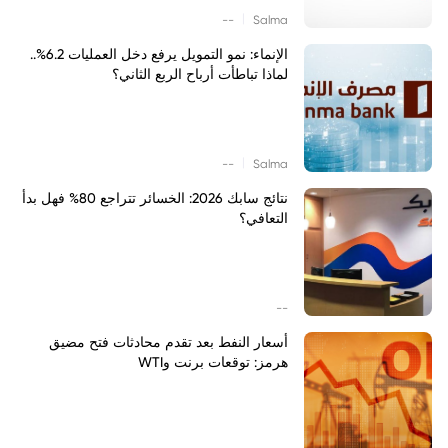
|
--
Salma
الإنماء: نمو التمويل يرفع دخل العمليات 6.2%..
لماذا تباطأت أرباح الربع الثاني؟
|
--
Salma
نتائج سابك 2026: الخسائر تتراجع 80% فهل بدأ
التعافي؟
--
أسعار النفط بعد تقدم محادثات فتح مضيق
هرمز: توقعات برنت وWTI