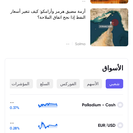
--
أزمة مضيق هرمز وأرامكو: كيف تتغير أسعار
النفط إذا نجح اتفاق الملاحة؟
|
--
Salma
الأسواق
شعبي
الأسهم
الفوركس
السلع
المؤشرات
ا
--
Palladium - Cash
0.37%
--
EUR/USD
0.28%