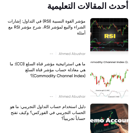
أحدث المقالات التعليمية
مؤشر القوة النسبية (RSI) في التداول: إشارات
الشراء والبيع لمؤشر RSI، شرح مؤشر RSI مع
أمثلة
|
--
Ahmed Abushar
ما هي استراتيجية مؤشر قناة السلع (CCI): ما
هي معادلة حساب مؤشر قناة السلع
(Commodity Channel Index)؟
|
--
Ahmed Abushar
دليل استخدام حساب التداول التجريبي: ما هو
الحساب التجريبي في الفوركس؟ وكيف تفتح
حساباً تجريبياً؟