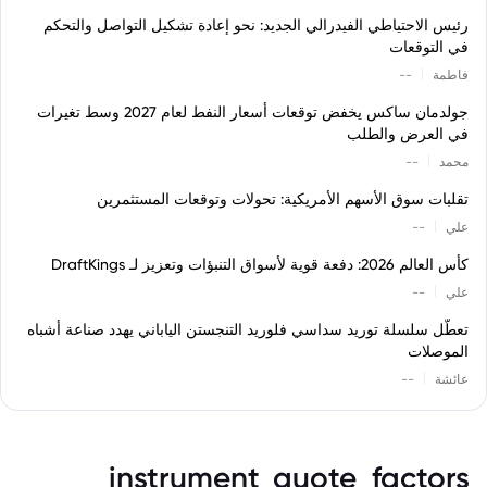
رئيس الاحتياطي الفيدرالي الجديد: نحو إعادة تشكيل التواصل والتحكم
في التوقعات
|
فاطمة
--
جولدمان ساكس يخفض توقعات أسعار النفط لعام 2027 وسط تغيرات
في العرض والطلب
|
محمد
--
تقلبات سوق الأسهم الأمريكية: تحولات وتوقعات المستثمرين
|
علي
--
كأس العالم 2026: دفعة قوية لأسواق التنبؤات وتعزيز لـ DraftKings
|
علي
--
تعطّل سلسلة توريد سداسي فلوريد التنجستن الياباني يهدد صناعة أشباه
الموصلات
|
عائشة
--
instrument_quote_factors