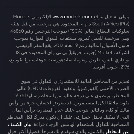
يتولى تشغيل موقع
www.markets.com
الإلكتروني Markets
South Africa (Pty) ذ.م.م. المحدودة هي مرخصة من قبل هيئة
سلوكيات القطاع المالي (FSCA) بموجب الترخيص رقم 46860،
وهي مرخصة للعمل كمزود مشتقات السوق الموازية بموجب
قانون الأسواق المالية رقم 19 لعام 2012. يقع المقر الرئيسي
لشركة Markets (جنوب إفريقيا) بي تي واي المحدودة في 18
بونداري بليس، طريق ريفونيا، ساندهورست جوهانسبرغ، غوتينغ،
2196، جنوب أفريقيا
تحذير من المخاطر العالية للاستثمار: إن التداول في سوق
الصرف الأجنبي (الفوركس)، وعقود الفروقات (CFDs) عالي
المخاطر، وينطوي على درجة عالية من المخاطرة، لهذا قد لا
يكون ملائمًا لكل المستثمرين. قد تتعرض لخسارة جزء من رأس
مالك أو كله، وبالتالي يتوجب عليك عدم المضاربة برأس المال
الذي لا يمكنك تحمّل خسارته. عليك أن تكون مدركًا لكل المخاطر
المصاحبة للتداول باستخدام الهامش. الرجاء قراءة
بيان الكشف
عن المخاطر
بالكامل، والذي سيقدم لك شرحاً تفصيلياً أكثر حول