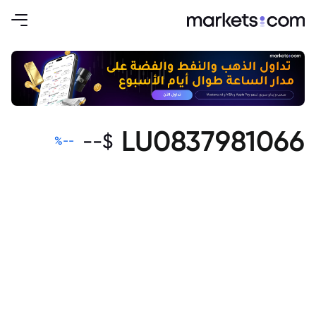
LU0837981066
--
$
%
--