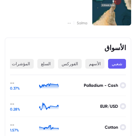
|
--
Salma
الأسواق
شعبي
الأسهم
الفوركس
السلع
المؤشرات
ا
--
Palladium - Cash
0.37%
--
EUR/USD
0.28%
--
Cotton
1.57%