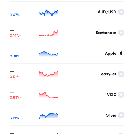
--
AUD/USD
0.47%
--
Santander
-0.19%
--
Apple
0.38%
--
easyJet
-0.51%
--
VIXX
-0.53%
--
Silver
3.10%
--