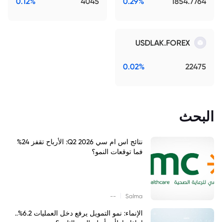
0.12%
4045
0.29%
1854.7764
USDLAK.FOREX
0.02%
22475
البحث
نتائج اس ام سي Q2 2026: الأرباح تقفز 24%
فما توقعات النمو؟
|
--
Salma
الإنماء: نمو التمويل يرفع دخل العمليات 6.2%..