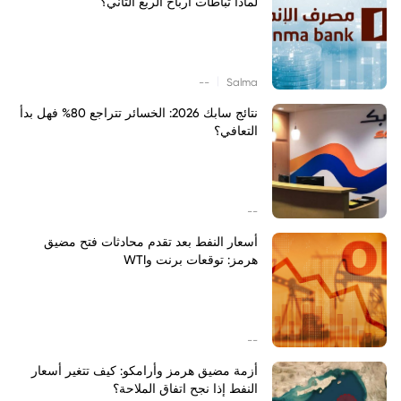
لماذا تباطأت أرباح الربع الثاني؟
|
--
Salma
نتائج سابك 2026: الخسائر تتراجع 80% فهل بدأ
التعافي؟
--
أسعار النفط بعد تقدم محادثات فتح مضيق
هرمز: توقعات برنت وWTI
--
أزمة مضيق هرمز وأرامكو: كيف تتغير أسعار
النفط إذا نجح اتفاق الملاحة؟