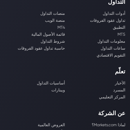
التداول
أدوات التداول
منصات التداول
تداول عقود الفروقات
منصة الويب
التطبيق
MT4
MT5
قائمة الأصول المالية
معلومات التداول
شروط التداول
ساعات التداول
حاسبة تداول عقود الفروقات
التقويم الاقتصادي
تعلّم
الأخبار
أساسيات التداول
المسرد
ويبنارات
المركز التعليمي
عن الشركة
لماذا Markets.com؟
العروض العالمية