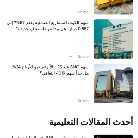
|
--
Salma
سهم الكوت للمشاريع الصناعية يقفز 9.87% إلى
0.857 دينار.. هل تبدأ مرحلة تعافٍ جديدة؟
|
--
Salma
سهم SMC عند 15 ريالاً رغم نمو الأرباح 24%..
هل يبدأ سهم 4019 التعافي؟
|
--
Salma
أحدث المقالات التعليمية
مؤشر القوة النسبية (RSI) في التداول: إشارات