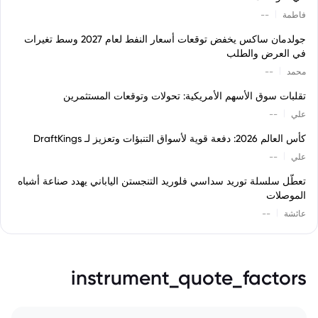
|
فاطمة
--
جولدمان ساكس يخفض توقعات أسعار النفط لعام 2027 وسط تغيرات
في العرض والطلب
|
محمد
--
تقلبات سوق الأسهم الأمريكية: تحولات وتوقعات المستثمرين
|
علي
--
كأس العالم 2026: دفعة قوية لأسواق التنبؤات وتعزيز لـ DraftKings
|
علي
--
تعطّل سلسلة توريد سداسي فلوريد التنجستن الياباني يهدد صناعة أشباه
الموصلات
|
عائشة
--
instrument_quote_factors