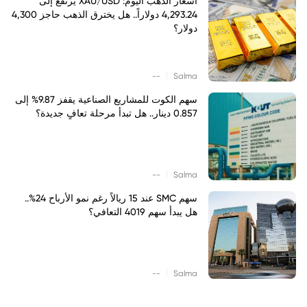
أسعار الذهب اليوم: XAU/USD يرتفع إلى
4,293.24 دولاراً.. هل يخترق الذهب حاجز 4,300
دولار؟
|
--
Salma
سهم الكوت للمشاريع الصناعية يقفز 9.87% إلى
0.857 دينار.. هل تبدأ مرحلة تعافٍ جديدة؟
|
--
Salma
سهم SMC عند 15 ريالاً رغم نمو الأرباح 24%..
هل يبدأ سهم 4019 التعافي؟
|
--
Salma