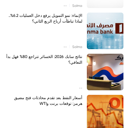
|
--
Salma
الإنماء: نمو التمويل يرفع دخل العمليات 6.2%..
لماذا تباطأت أرباح الربع الثاني؟
|
--
Salma
نتائج سابك 2026: الخسائر تتراجع 80% فهل بدأ
التعافي؟
--
أسعار النفط بعد تقدم محادثات فتح مضيق
هرمز: توقعات برنت وWTI