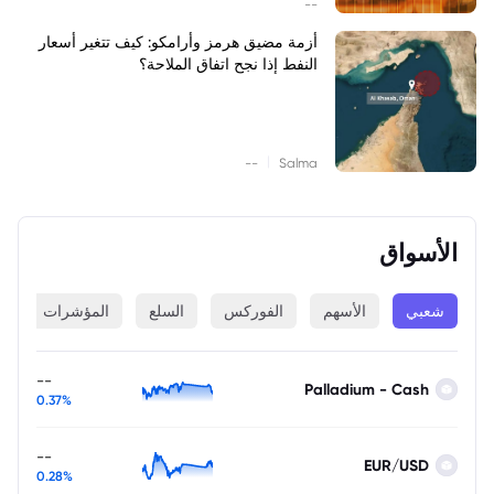
--
أزمة مضيق هرمز وأرامكو: كيف تتغير أسعار
النفط إذا نجح اتفاق الملاحة؟
|
--
Salma
الأسواق
شعبي
الأسهم
الفوركس
السلع
المؤشرات
ا
--
Palladium - Cash
0.37%
--
EUR/USD
0.28%