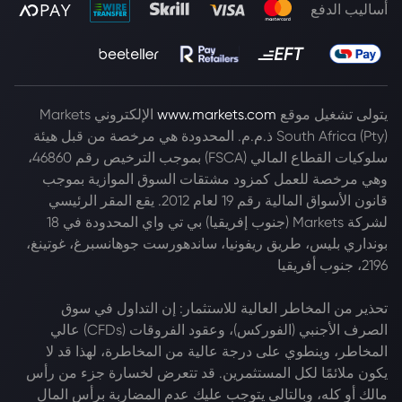
أساليب الدفع
يتولى تشغيل موقع
www.markets.com
الإلكتروني Markets
South Africa (Pty) ذ.م.م. المحدودة هي مرخصة من قبل هيئة
سلوكيات القطاع المالي (FSCA) بموجب الترخيص رقم 46860،
وهي مرخصة للعمل كمزود مشتقات السوق الموازية بموجب
قانون الأسواق المالية رقم 19 لعام 2012. يقع المقر الرئيسي
لشركة Markets (جنوب إفريقيا) بي تي واي المحدودة في 18
بونداري بليس، طريق ريفونيا، ساندهورست جوهانسبرغ، غوتينغ،
2196، جنوب أفريقيا
تحذير من المخاطر العالية للاستثمار: إن التداول في سوق
الصرف الأجنبي (الفوركس)، وعقود الفروقات (CFDs) عالي
المخاطر، وينطوي على درجة عالية من المخاطرة، لهذا قد لا
يكون ملائمًا لكل المستثمرين. قد تتعرض لخسارة جزء من رأس
مالك أو كله، وبالتالي يتوجب عليك عدم المضاربة برأس المال