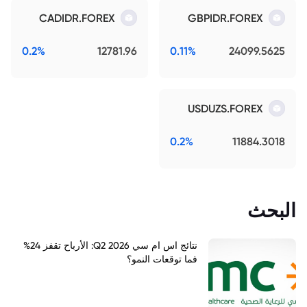
CADIDR.FOREX
GBPIDR.FOREX
0.2%
12781.96
0.11%
24099.5625
USDUZS.FOREX
0.2%
11884.3018
البحث
نتائج اس ام سي Q2 2026: الأرباح تقفز 24%
فما توقعات النمو؟