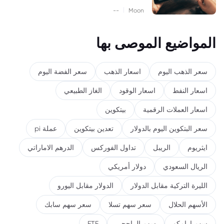
|
--
Moon
المواضيع الموصى بها
سعر الذهب اليوم
اسعار الذهب
سعر الفضة اليوم
اسعار النفط
اسعار الوقود
الغاز الطبيعي
اسعار العملات الرقمية
بيتكوين
سعر البتكوين اليوم بالدولار
تعدين بيتكوين
عملة pi
ايثريوم
الريبل
تداول الفوركس
الدرهم الاماراتي
الريال السعودي
دولار أمريكي
الليرة التركية مقابل الدولار
الدولار مقابل اليورو
الأسهم الحلال
سعر سهم تسلا
سعر سهم سابك
سهم ارامكو
سهم الراجحي
ETF