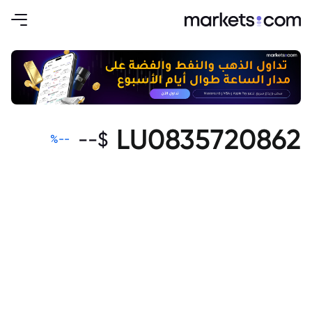
LU0835720862
--
$
%
--