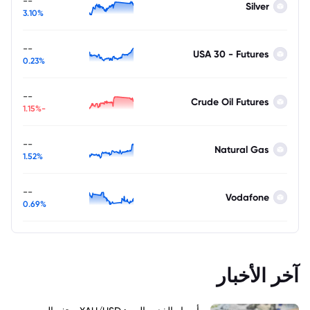
--
Silver
3.10%
--
USA 30 - Futures
0.23%
--
Crude Oil Futures
-1.15%
--
Natural Gas
1.52%
--
Vodafone
0.69%
آخر الأخبار