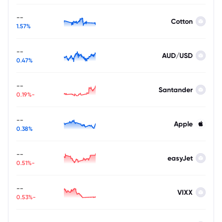
--
Cotton
1.57%
--
AUD/USD
0.47%
--
Santander
-0.19%
--
Apple
0.38%
--
easyJet
-0.51%
--
VIXX
-0.53%