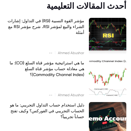
أحدث المقالات التعليمية
مؤشر القوة النسبية (RSI) في التداول: إشارات
الشراء والبيع لمؤشر RSI، شرح مؤشر RSI مع
أمثلة
|
--
Ahmed Abushar
ما هي استراتيجية مؤشر قناة السلع (CCI): ما
هي معادلة حساب مؤشر قناة السلع
(Commodity Channel Index)؟
|
--
Ahmed Abushar
دليل استخدام حساب التداول التجريبي: ما هو
الحساب التجريبي في الفوركس؟ وكيف تفتح
حساباً تجريبياً؟