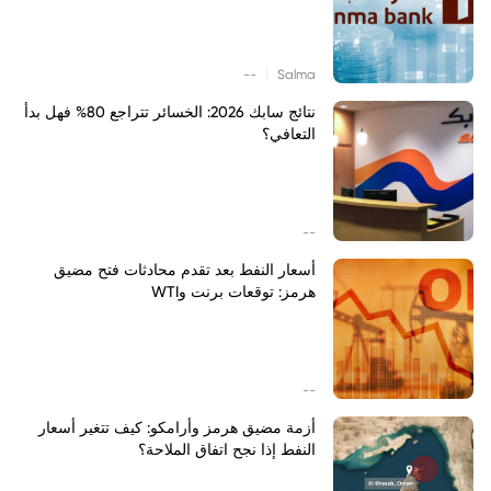
|
--
Salma
نتائج سابك 2026: الخسائر تتراجع 80% فهل بدأ
التعافي؟
--
أسعار النفط بعد تقدم محادثات فتح مضيق
هرمز: توقعات برنت وWTI
--
أزمة مضيق هرمز وأرامكو: كيف تتغير أسعار
النفط إذا نجح اتفاق الملاحة؟