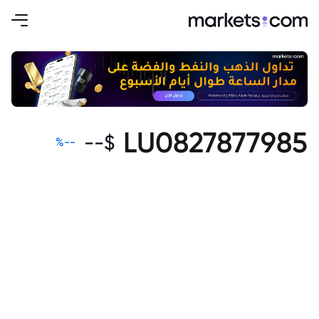
LU0827877985
--
$
%
--