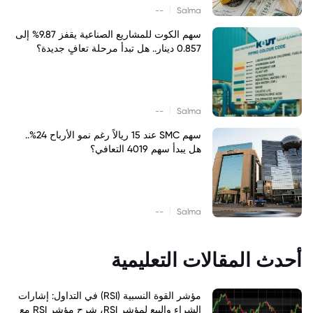
|
--
Salma
سهم الكوت للمشاريع الصناعية يقفز 9.87% إلى
0.857 دينار.. هل تبدأ مرحلة تعافٍ جديدة؟
|
--
Salma
سهم SMC عند 15 ريالاً رغم نمو الأرباح 24%..
هل يبدأ سهم 4019 التعافي؟
|
--
Salma
أحدث المقالات التعليمية
مؤشر القوة النسبية (RSI) في التداول: إشارات
الشراء والبيع لمؤشر RSI، شرح مؤشر RSI مع