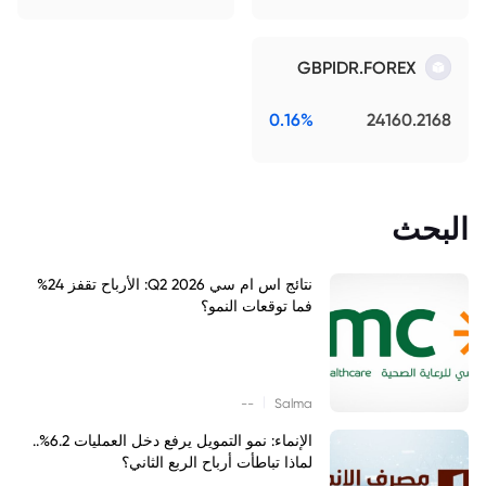
GBPIDR.FOREX
0.16%
24160.2168
البحث
نتائج اس ام سي Q2 2026: الأرباح تقفز 24%
فما توقعات النمو؟
|
--
Salma
الإنماء: نمو التمويل يرفع دخل العمليات 6.2%..
لماذا تباطأت أرباح الربع الثاني؟