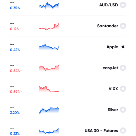
--
AUD/USD
0.35%
--
Santander
-0.12%
--
Apple
0.42%
--
easyJet
-0.54%
--
VIXX
-0.59%
--
Silver
3.20%
--
USA 30 - Futures
0.22%