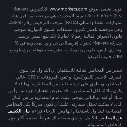
يتولى تشغيل موقع
www.markets.com
الإلكتروني Markets
South Africa (Pty) ذ.م.م. المحدودة هي مرخصة من قبل هيئة
سلوكيات القطاع المالي (FSCA) بموجب الترخيص رقم 46860،
وهي مرخصة للعمل كمزود مشتقات السوق الموازية بموجب
قانون الأسواق المالية رقم 19 لعام 2012. يقع المقر الرئيسي
لشركة Markets (جنوب إفريقيا) بي تي واي المحدودة في 18
بونداري بليس، طريق ريفونيا، ساندهورست جوهانسبرغ، غوتينغ،
2196، جنوب أفريقيا
تحذير من المخاطر العالية للاستثمار: إن التداول في سوق
الصرف الأجنبي (الفوركس)، وعقود الفروقات (CFDs) عالي
المخاطر، وينطوي على درجة عالية من المخاطرة، لهذا قد لا
يكون ملائمًا لكل المستثمرين. قد تتعرض لخسارة جزء من رأس
مالك أو كله، وبالتالي يتوجب عليك عدم المضاربة برأس المال
الذي لا يمكنك تحمّل خسارته. عليك أن تكون مدركًا لكل المخاطر
المصاحبة للتداول باستخدام الهامش. الرجاء قراءة
بيان الكشف
عن المخاطر
بالكامل، والذي سيقدم لك شرحاً تفصيلياً أكثر حول
المخاطر المشمولة.