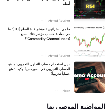
أمثلة
|
--
Ahmed Abushar
ما هي استراتيجية مؤشر قناة السلع (CCI): ما
هي معادلة حساب مؤشر قناة السلع
(Commodity Channel Index)؟
|
--
Ahmed Abushar
دليل استخدام حساب التداول التجريبي: ما هو
الحساب التجريبي في الفوركس؟ وكيف تفتح
حساباً تجريبياً؟
|
--
Moon
المواضيع الموصى بها