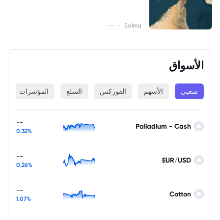
|
--
Salma
الأسواق
شعبي
الأسهم
الفوركس
السلع
المؤشرات
ا
--
Palladium - Cash
0.32%
--
EUR/USD
0.26%
--
Cotton
1.07%