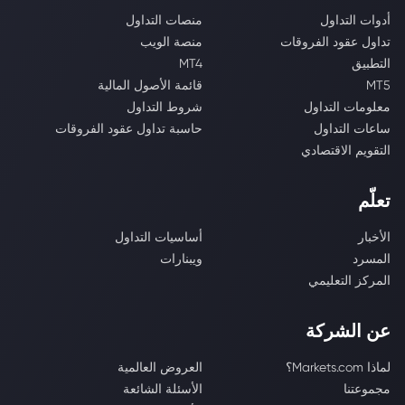
أدوات التداول
منصات التداول
تداول عقود الفروقات
منصة الويب
التطبيق
MT4
MT5
قائمة الأصول المالية
معلومات التداول
شروط التداول
ساعات التداول
حاسبة تداول عقود الفروقات
التقويم الاقتصادي
تعلّم
الأخبار
أساسيات التداول
المسرد
ويبنارات
المركز التعليمي
عن الشركة
لماذا Markets.com؟
العروض العالمية
مجموعتنا
الأسئلة الشائعة