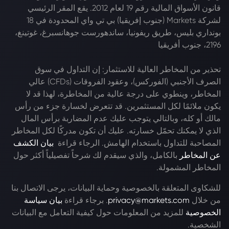
قانون الأسواق المالية رقم 19 لعام 2012. يقع المقر الرئيسي
لشركة Markets (جنوب إفريقيا) بي تي واي المحدودة في 18
بونداري بليس، طريق ريفونيا، ساندهورست جوهانسبرغ، غوتينغ،
2196، جنوب أفريقيا
تحذير من المخاطر العالية للاستثمار: إن التداول في سوق
الصرف الأجنبي (الفوركس)، وعقود الفروقات (CFDs) عالي
المخاطر، وينطوي على درجة عالية من المخاطرة، لهذا قد لا
يكون ملائمًا لكل المستثمرين. قد تتعرض لخسارة جزء من رأس
مالك أو كله، وبالتالي يتوجب عليك عدم المضاربة برأس المال
الذي لا يمكنك تحمّل خسارته. عليك أن تكون مدركًا لكل المخاطر
المصاحبة للتداول باستخدام الهامش. الرجاء قراءة
بيان الكشف
عن المخاطر
بالكامل، والذي سيقدم لك شرحاً تفصيلياً أكثر حول
المخاطر المشمولة.
للشكاوى المتعلقة بالخصوصية وحماية البيانات، يرجى الاتصال بنا
من خلال
privacy@markets.com
. برجاء قراءة
بيان سياسة
الخصوصية
للمزيد من المعلومات حول كيفية التعامل مع البيانات
الشخصية.