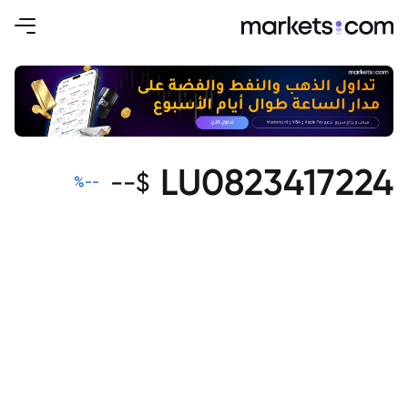
LU0823417224
--
$
%
--