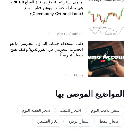
ما هي استراتيجية مؤشر قناة السلع (CCI): ما
هي معادلة حساب مؤشر قناة السلع
(Commodity Channel Index)؟
|
--
Ahmed Abushar
دليل استخدام حساب التداول التجريبي: ما هو
الحساب التجريبي في الفوركس؟ وكيف تفتح
حساباً تجريبياً؟
|
--
Moon
المواضيع الموصى بها
سعر الذهب اليوم
اسعار الذهب
سعر الفضة اليوم
اسعار النفط
اسعار الوقود
الغاز الطبيعي