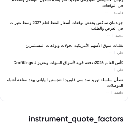
في التوقعات
|
فاطمة
--
جولدمان ساكس يخفض توقعات أسعار النفط لعام 2027 وسط تغيرات
في العرض والطلب
|
محمد
--
تقلبات سوق الأسهم الأمريكية: تحولات وتوقعات المستثمرين
|
علي
--
كأس العالم 2026: دفعة قوية لأسواق التنبؤات وتعزيز لـ DraftKings
|
علي
--
تعطّل سلسلة توريد سداسي فلوريد التنجستن الياباني يهدد صناعة أشباه
الموصلات
|
عائشة
--
instrument_quote_factors