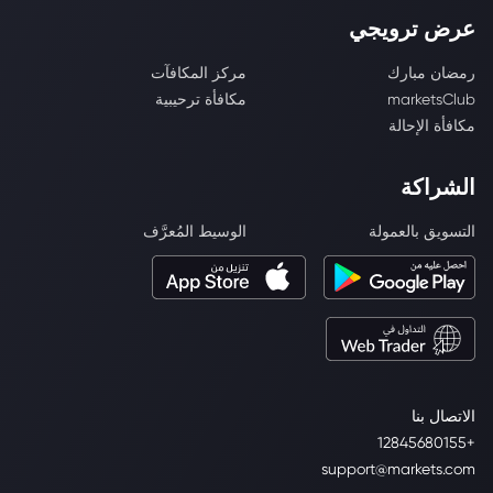
عرض ترويجي
رمضان مبارك
مركز المكافآت
marketsClub
مكافأة ترحيبية
مكافأة الإحالة
الشراكة
التسويق بالعمولة
الوسيط المُعرَّف
الاتصال بنا
+12845680155
support@markets.com