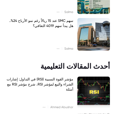
|
--
Salma
سهم SMC عند 15 ريالاً رغم نمو الأرباح 24%..
هل يبدأ سهم 4019 التعافي؟
|
--
Salma
أحدث المقالات التعليمية
مؤشر القوة النسبية (RSI) في التداول: إشارات
الشراء والبيع لمؤشر RSI، شرح مؤشر RSI مع
أمثلة
|
--
Ahmed Abushar