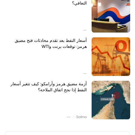
التعافي؟
--
أسعار النفط بعد تقدم محادثات فتح مضيق
هرمز: توقعات برنت وWTI
--
أزمة مضيق هرمز وأرامكو: كيف تتغير أسعار
النفط إذا نجح اتفاق الملاحة؟
|
--
Salma