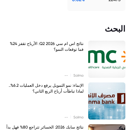
البحث
نتائج اس ام سي Q2 2026: الأرباح تقفز 24%
فما توقعات النمو؟
|
--
Salma
الإنماء: نمو التمويل يرفع دخل العمليات 6.2%..
لماذا تباطأت أرباح الربع الثاني؟
|
--
Salma
نتائج سابك 2026: الخسائر تتراجع 80% فهل بدأ