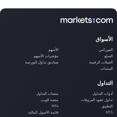
الأسواق
الفوركس
الأسهم
السلع
مؤشرات الأسهم
العملات الرقمية
صناديق تداول البورصة
السندات
التداول
أدوات التداول
منصات التداول
تداول عقود الفروقات
منصة الويب
التطبيق
MT4
MT5
قائمة الأصول المالية