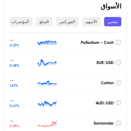
الأسواق
شعبي
الأسهم
الفوركس
السلع
المؤشرات
ا
--
Palladium - Cash
0.37%
--
EUR/USD
0.28%
--
Cotton
1.57%
--
AUD/USD
0.47%
--
Santander
-0.19%