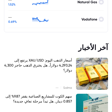
Natural Gas
1.52%
--
Vodafone
0.69%
آخر الأخبار
أسعار الذهب اليوم: XAU/USD يرتفع إلى
4,293.24 دولاراً.. هل يخترق الذهب حاجز 4,300
دولار؟
|
--
Salma
سهم الكوت للمشاريع الصناعية يقفز 9.87% إلى
0.857 دينار.. هل تبدأ مرحلة تعافٍ جديدة؟