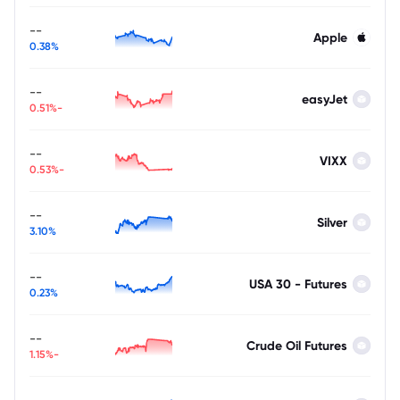
--
Apple
0.38%
--
easyJet
-0.51%
--
VIXX
-0.53%
--
Silver
3.10%
--
USA 30 - Futures
0.23%
--
Crude Oil Futures
-1.15%
--