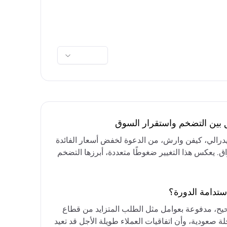
ق بين التضخم واستقرار السوق
فيدرالي، كيفن وارش، من الدعوة لخفض أسعار الفائدة
واق. يعكس هذا التغيير ضغوطًا متعددة، أبرزها التضخم
رق الأوسط، التي تقيد خيارات خفض الفائدة أو خفض
مع التركيز على الحفاظ على أسعار الفائدة مرتفعة
ستدامة الدورة؟
حيح، مدفوعة بعوامل مثل الطلب المتزايد من قطاع
ة صعودية، وأن اتفاقيات العملاء طويلة الأجل قد تعيد