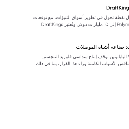
التكنولوجيا:** فقدت الأسهم التكنولوجية الكبرى قوتها الرائدة، وأصبحت حركاتها السعرية متقلبة. * **زيادة تقلب
المؤشرات:** بلغ تذبذب مؤشر S&P 500 مستويات قياسية، مما يشير إلى انخفاض كبير في استقرار السوق. * **عوامل
ديث من بيرنشتاين إلى أن كأس العالم 2026 قد تمثل نقطة تحول في تطوير أسواق التنبؤات، مع توقعات
وبيانات التوظيف، تضع المستثمرين في حالة صراع بين
بأن تصل حجم الرهانات الأمريكية في أسواق مثل Kalshi و Polymarket إلى 10 مليارات دولار. وتُعتبر DraftKings
داول القطاعات وتبادل الأنماط، مع تباعد آراء المستثمرين حول
 الحصرية باللغة الإسبانية، بالإضافة إلى توسعها في
يدرالي:** يترقب السوق قرارات مجلس الاحتياطي الفيدرالي ومؤتمراته
لاتجاه المستقبلي. * **تحذيرات محللي وول ستريت:** تصاعد التشاؤم بين محللي وول
د صناعة أشباه الموصلات
يستعرض هذا التحليل تداعيات قرار شركتي關東電化 و中央硝子 اليابانيتين بوقف إنتاج سداسي فلوريد التنجستن
يناقش الأسباب الكامنة وراء هذا القرار، بما في ذلك
ة الأمد في تأمين الإمدادات. كما يسلط الضوء على
المخاطر التي تواجه شركات الرقائق الكبرى مثل سامسونج، وSK Hynix، وTSMC، والحاجة الملحة لإيجاد بدائل. ويتطرق
لية، وآفاق إعادة هيكلة سلسلة التوريد العالمية نحو
كون طويلة الأمد ومكلفة.