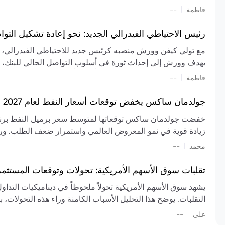
تشكيل تقييم الصناعة، مع توقعات بارتفاع مستمر في الأسعار عل
|
فاطمة
--
المعروض.
رئيس الاحتياطي الفيدرالي الجديد: نحو إعادة تشكيل التو
مع تولي كيفن وورش منصبه كرئيس جديد للاحتياطي الفيدرالي، تتجه
يهدف وورش إلى إحداث ثورة في أسلوب التواصل الحالي للبنك، مع
السياسة ويمنح البنك المركزي دوراً مبالغاً فيه. يسعى إلى إعاد
|
فاطمة
--
وتواترها، بهدف تقليل الاعتماد على إشارات السوق المسبقة وتعزيز
جولدمان ساكس يخفض توقعات أسعار النفط لعام 2027 وسط تغيرات في العرض والطلب
زيادة قوية في نمو المعروض العالمي واستمرار ضعف الطلب. ور
|
محمد
--
عام 2026. يشير التقرير أيضًا إلى أن تأثير اضطرابات الن
العالمية في الربع الثاني بلغت 
تقلبات سوق الأسهم الأمريكية: تحولات وتوقعات المستثم
سابقًا. من المتوقع عودة صادرات دول الخليج إلى طبيعتها بحل
يشهد سوق الأسهم الأمريكية تحولاً ملحوظاً في ديناميكيات التدا
عدم اليقين الجيوسياسي يمكن أن يؤدي إلى تقلبات سعرية حادة، 
التقلبات. يوضح هذا التحليل الأسباب الكامنة وراء هذه التحولات، ب
استمرار الاضطرابات، وسيناريوهات لانخفاض الأسعار في حال
|
علي
إضافي.
--