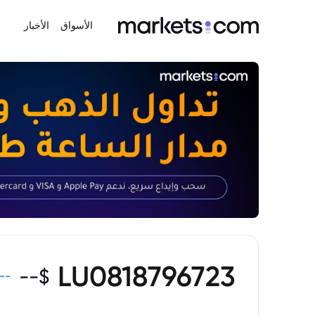
الأسواق
الأخبار
LU0818796723
--
$
--