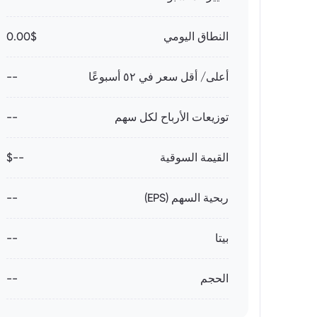
النطاق اليومي
0.00$
أعلى/ أقل سعر في ٥٢ أسبوعًا
--
توزيعات الأرباح لكل سهم
--
القيمة السوقية
--$
ربحية السهم (EPS)
--
بيتا
--
الحجم
--