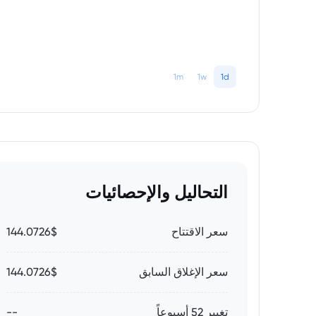
1m
1w
1d
التحاليل والإحصائيات
سعر الاقتتاح
144.0726$
سعر الإغلاق السابق
144.0726$
تغيير 52 أسبوعاً
--