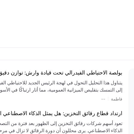
بولصة الاحتياطي الفيدرالي تحت قيادة وارش: توازن دقي
يتناول هذا التحليل التحول في لهجة الرئيس الجديد للاحتياطي ال
إلى التمسك بتقليص الميزانية العمومية، مما أثار ارتباكًا في الأس
المستمر، والعجز المالي الكبير، والتوترات الجيوسياسية في الش
|
فاطمة
--
الميزانية بشكل حاد. يتنبأ الخبراء بفترة ترقب للسياسة النقدية، 
وتجنب التدابير الاستفزازية التي قد تزعزع استقرار السوق.
ارتداد قطاع رقائق التخزين: هل يمثل الذكاء الاصطناعي ا
تعود أسهم شركات رقائق التخزين إلى الظهور بعد فترة من التص
الذكاء الاصطناعي. يرى محللون أن دورة الرقائق لا تزال في مرحل