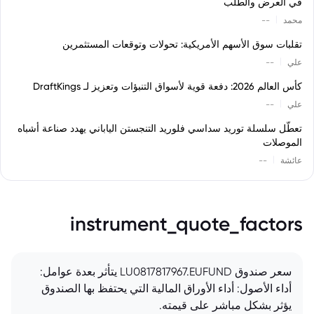
في العرض والطلب
|
محمد
--
تقلبات سوق الأسهم الأمريكية: تحولات وتوقعات المستثمرين
|
علي
--
كأس العالم 2026: دفعة قوية لأسواق التنبؤات وتعزيز لـ DraftKings
|
علي
--
تعطّل سلسلة توريد سداسي فلوريد التنجستن الياباني يهدد صناعة أشباه
الموصلات
|
عائشة
--
instrument_quote_factors
سعر صندوق LU0817817967.EUFUND يتأثر بعدة عوامل:
أداء الأصول: أداء الأوراق المالية التي يحتفظ بها الصندوق
يؤثر بشكل مباشر على قيمته.