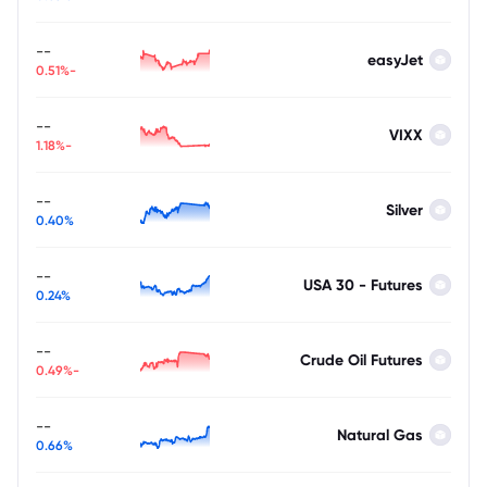
--
easyJet
-0.51%
--
VIXX
-1.18%
--
Silver
0.40%
--
USA 30 - Futures
0.24%
--
Crude Oil Futures
-0.49%
--
Natural Gas
0.66%