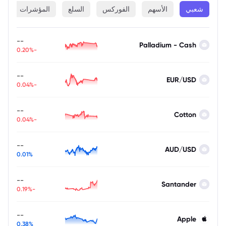
شعبي
الأسهم
الفوركس
السلع
المؤشرات
ا
--
Palladium - Cash
-0.20%
--
EUR/USD
-0.04%
--
Cotton
-0.04%
--
AUD/USD
0.01%
--
Santander
-0.19%
--
Apple
0.38%