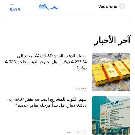
--
Vodafone
0.69%
آخر الأخبار
أسعار الذهب اليوم: XAU/USD يرتفع إلى
4,293.24 دولاراً.. هل يخترق الذهب حاجز 4,300
دولار؟
|
--
Salma
سهم الكوت للمشاريع الصناعية يقفز 9.87% إلى
0.857 دينار.. هل تبدأ مرحلة تعافٍ جديدة؟
|
--
Salma