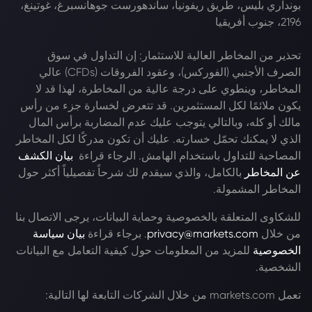
بونداري بليس، طريق ريفونيا، ساندهورست جوهانسبرغ، غوتينغ،
2196، جنوب أفريقيا
تحذير من المخاطر العالية للاستثمار: إن التداول في سوق
الصرف الأجنبي (الفوركس)، وعقود الفروقات (CFDs) عالي
المخاطر، وينطوي على درجة عالية من المخاطرة، لهذا قد لا
يكون ملائمًا لكل المستثمرين. قد تتعرض لخسارة جزء من رأس
مالك أو كله، وبالتالي يتوجب عليك عدم المضاربة برأس المال
الذي لا يمكنك تحمّل خسارته. عليك أن تكون مدركًا لكل المخاطر
المصاحبة للتداول باستخدام الهامش. الرجاء قراءة
بيان الكشف
عن المخاطر
بالكامل، والذي سيقدم لك شرحاً تفصيلياً أكثر حول
المخاطر المشمولة.
للشكاوى المتعلقة بالخصوصية وحماية البيانات، يرجى الاتصال بنا
من خلال
privacy@markets.com
. برجاء قراءة
بيان سياسة
الخصوصية
للمزيد من المعلومات حول كيفية التعامل مع البيانات
الشخصية.
تعمل markets.com من خلال الشركات التابعة لها التالية: