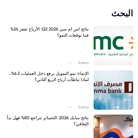
البحث
نتائج اس ام سي Q2 2026: الأرباح تقفز 24%
فما توقعات النمو؟
|
--
Salma
الإنماء: نمو التمويل يرفع دخل العمليات 6.2%..
لماذا تباطأت أرباح الربع الثاني؟
|
--
Salma
نتائج سابك 2026: الخسائر تتراجع 80% فهل بدأ
التعافي؟