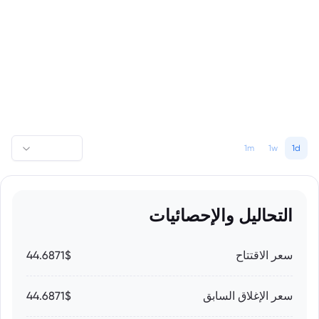
1m
1w
1d
التحاليل والإحصائيات
سعر الاقتتاح
44.6871$
سعر الإغلاق السابق
44.6871$