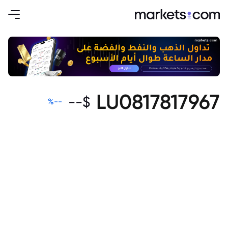
LU0817817967
--
$
%
--