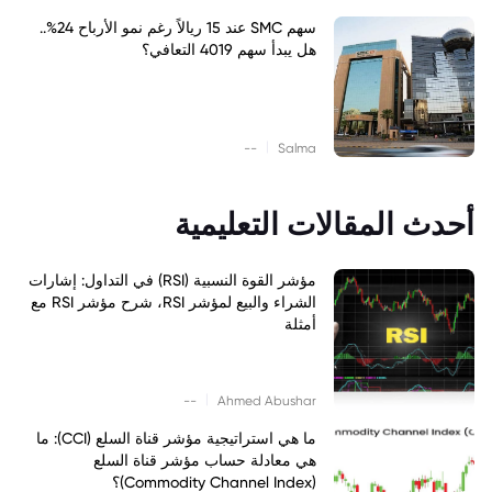
سهم SMC عند 15 ريالاً رغم نمو الأرباح 24%..
هل يبدأ سهم 4019 التعافي؟
|
--
Salma
أحدث المقالات التعليمية
مؤشر القوة النسبية (RSI) في التداول: إشارات
الشراء والبيع لمؤشر RSI، شرح مؤشر RSI مع
أمثلة
|
--
Ahmed Abushar
ما هي استراتيجية مؤشر قناة السلع (CCI): ما
هي معادلة حساب مؤشر قناة السلع
(Commodity Channel Index)؟