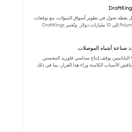
التكنولوجيا:** فقدت الأسهم التكنولوجية الكبرى قوتها الرائدة، وأصبحت حركاتها السعرية متقلبة. * **زيادة تقلب
المؤشرات:** بلغ تذبذب مؤشر S&P 500 مستويات قياسية، مما يشير إلى انخفاض كبير في استقرار السوق. * **عوامل
ديث من بيرنشتاين إلى أن كأس العالم 2026 قد تمثل نقطة تحول في تطوير أسواق التنبؤات، مع توقعات
وبيانات التوظيف، تضع المستثمرين في حالة صراع بين
بأن تصل حجم الرهانات الأمريكية في أسواق مثل Kalshi و Polymarket إلى 10 مليارات دولار. وتُعتبر DraftKings
داول القطاعات وتبادل الأنماط، مع تباعد آراء المستثمرين حول
 الحصرية باللغة الإسبانية، بالإضافة إلى توسعها في
يدرالي:** يترقب السوق قرارات مجلس الاحتياطي الفيدرالي ومؤتمراته
لاتجاه المستقبلي. * **تحذيرات محللي وول ستريت:** تصاعد التشاؤم بين محللي وول
د صناعة أشباه الموصلات
يستعرض هذا التحليل تداعيات قرار شركتي關東電化 و中央硝子 اليابانيتين بوقف إنتاج سداسي فلوريد التنجستن
يناقش الأسباب الكامنة وراء هذا القرار، بما في ذلك
ة الأمد في تأمين الإمدادات. كما يسلط الضوء على
المخاطر التي تواجه شركات الرقائق الكبرى مثل سامسونج، وSK Hynix، وTSMC، والحاجة الملحة لإيجاد بدائل. ويتطرق
لية، وآفاق إعادة هيكلة سلسلة التوريد العالمية نحو
كون طويلة الأمد ومكلفة.