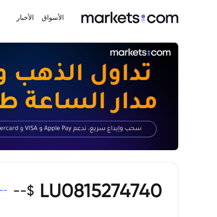
الأسواق
الأخبار
LU0815274740
--
$
--