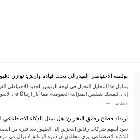
بولصة الاحتياطي الفيدرالي تحت قيادة وارش: توازن دقي
يتناول هذا التحليل التحول في لهجة الرئيس الجديد للاحتياطي ال
إلى التمسك بتقليص الميزانية العمومية، مما أثار ارتباكًا في الأس
المستمر، والعجز المالي الكبير، والتوترات الجيوسياسية في الش
|
فاطمة
--
الميزانية بشكل حاد. يتنبأ الخبراء بفترة ترقب للسياسة النقدية، 
وتجنب التدابير الاستفزازية التي قد تزعزع استقرار السوق.
ارتداد قطاع رقائق التخزين: هل يمثل الذكاء الاصطناعي ا
تعود أسهم شركات رقائق التخزين إلى الظهور بعد فترة من التص
الذكاء الاصطناعي. يرى محللون أن دورة الرقائق لا تزال في مرحل