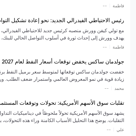
تشكيل تقييم الصناعة، مع توقعات بارتفاع مستمر في الأسعار عل
|
فاطمة
--
المعروض.
رئيس الاحتياطي الفيدرالي الجديد: نحو إعادة تشكيل التو
مع تولي كيفن وورش منصبه كرئيس جديد للاحتياطي الفيدرالي، تتجه
يهدف وورش إلى إحداث ثورة في أسلوب التواصل الحالي للبنك، مع
السياسة ويمنح البنك المركزي دوراً مبالغاً فيه. يسعى إلى إعاد
|
فاطمة
--
وتواترها، بهدف تقليل الاعتماد على إشارات السوق المسبقة وتعزيز
جولدمان ساكس يخفض توقعات أسعار النفط لعام 2027 وسط تغيرات في العرض والطلب
زيادة قوية في نمو المعروض العالمي واستمرار ضعف الطلب. ور
|
محمد
--
عام 2026. يشير التقرير أيضًا إلى أن تأثير اضطرابات الن
العالمية في الربع الثاني بلغت 
تقلبات سوق الأسهم الأمريكية: تحولات وتوقعات المستثم
سابقًا. من المتوقع عودة صادرات دول الخليج إلى طبيعتها بحل
يشهد سوق الأسهم الأمريكية تحولاً ملحوظاً في ديناميكيات التدا
عدم اليقين الجيوسياسي يمكن أن يؤدي إلى تقلبات سعرية حادة، 
التقلبات. يوضح هذا التحليل الأسباب الكامنة وراء هذه التحولات، ب
استمرار الاضطرابات، وسيناريوهات لانخفاض الأسعار في حال
|
علي
إضافي.
--