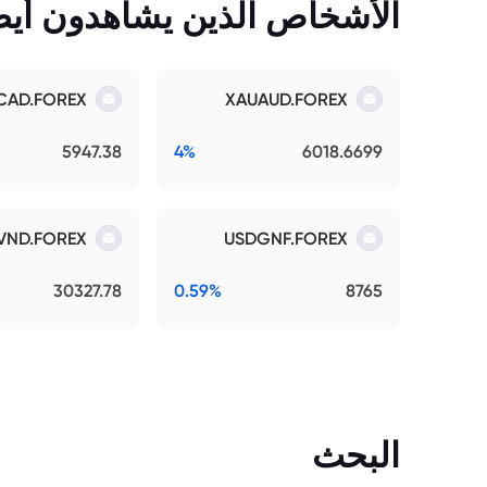
الأشخاص الذين يشاهدون أيضً
CAD.FOREX
XAUAUD.FOREX
5947.38
4%
6018.6699
VND.FOREX
USDGNF.FOREX
30327.78
0.59%
8765
البحث