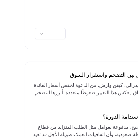
ق بين التضخم واستقرار السوق
فيدرالي، كيفن وارش، من الدعوة لخفض أسعار الفائدة
واق. يعكس هذا التغيير ضغوطًا متعددة، أبرزها التضخم
رق الأوسط، التي تقيد خيارات خفض الفائدة أو خفض
مع التركيز على الحفاظ على أسعار الفائدة مرتفعة
ستدامة الدورة؟
حيح، مدفوعة بعوامل مثل الطلب المتزايد من قطاع
ة صعودية، وأن اتفاقيات العملاء طويلة الأجل قد تعيد