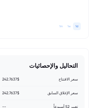
1m
1w
1d
التحاليل والإحصائيات
سعر الاقتتاح
242.7637$
سعر الإغلاق السابق
242.7637$
تغيير 52 أسبوعاً
--