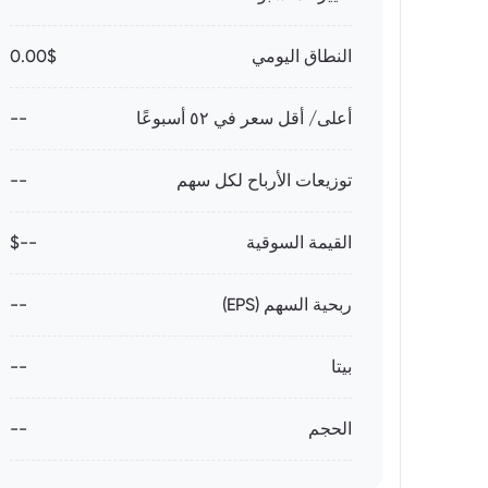
النطاق اليومي
0.00$
أعلى/ أقل سعر في ٥٢ أسبوعًا
--
توزيعات الأرباح لكل سهم
--
القيمة السوقية
--$
ربحية السهم (EPS)
--
بيتا
--
الحجم
--