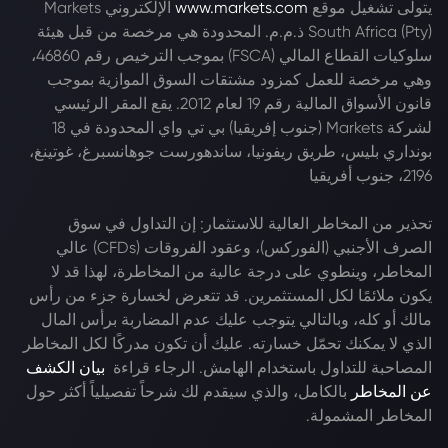
يتولى تشغيل موقع
www.markets.com
الإلكتروني Markets
South Africa (Pty) ذ.م.م. المحدودة هي مرخصة من قبل هيئة
سلوكيات القطاع المالي (FSCA) بموجب الترخيص رقم 46860،
وهي مرخصة للعمل كمزود مشتقات السوق الموازية بموجب
قانون الأسواق المالية رقم 19 لعام 2012. يقع المقر الرئيسي
لشركة Markets (جنوب إفريقيا) بي تي واي المحدودة في 18
بونداري بليس، طريق ريفونيا، ساندهورست جوهانسبرغ، غوتينغ،
2196، جنوب أفريقيا
تحذير من المخاطر العالية للاستثمار: إن التداول في سوق
الصرف الأجنبي (الفوركس)، وعقود الفروقات (CFDs) عالي
المخاطر، وينطوي على درجة عالية من المخاطرة، لهذا قد لا
يكون ملائمًا لكل المستثمرين. قد تتعرض لخسارة جزء من رأس
مالك أو كله، وبالتالي يتوجب عليك عدم المضاربة برأس المال
الذي لا يمكنك تحمّل خسارته. عليك أن تكون مدركًا لكل المخاطر
المصاحبة للتداول باستخدام الهامش. الرجاء قراءة
بيان الكشف
عن المخاطر
بالكامل، والذي سيقدم لك شرحاً تفصيلياً أكثر حول
المخاطر المشمولة.