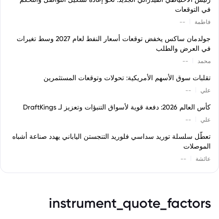
في التوقعات
|
فاطمة
--
جولدمان ساكس يخفض توقعات أسعار النفط لعام 2027 وسط تغيرات
في العرض والطلب
|
محمد
--
تقلبات سوق الأسهم الأمريكية: تحولات وتوقعات المستثمرين
|
علي
--
كأس العالم 2026: دفعة قوية لأسواق التنبؤات وتعزيز لـ DraftKings
|
علي
--
تعطّل سلسلة توريد سداسي فلوريد التنجستن الياباني يهدد صناعة أشباه
الموصلات
|
عائشة
--
instrument_quote_factors