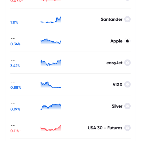
-0.07%
--
Santander
1.11%
--
Apple
0.34%
--
easyJet
3.42%
--
VIXX
0.88%
--
Silver
0.19%
--
USA 30 - Futures
-0.11%