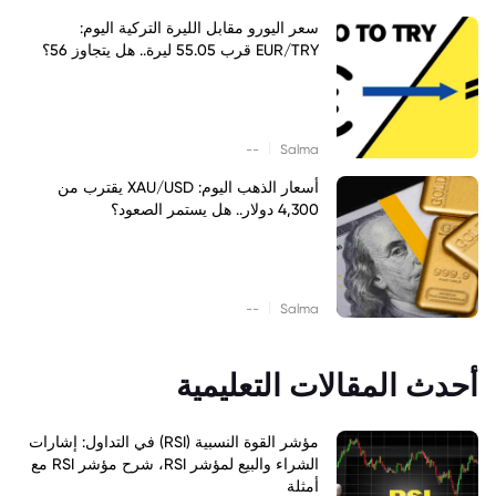
سعر اليورو مقابل الليرة التركية اليوم:
EUR/TRY قرب 55.05 ليرة.. هل يتجاوز 56؟
|
--
Salma
أسعار الذهب اليوم: XAU/USD يقترب من
4,300 دولار.. هل يستمر الصعود؟
|
--
Salma
أحدث المقالات التعليمية
مؤشر القوة النسبية (RSI) في التداول: إشارات
الشراء والبيع لمؤشر RSI، شرح مؤشر RSI مع
أمثلة