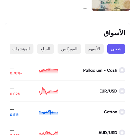
--
الأسواق
شعبي
الأسهم
الفوركس
السلع
المؤشرات
ا
--
Palladium - Cash
-0.70%
--
EUR/USD
-0.02%
--
Cotton
0.51%
--
AUD/USD