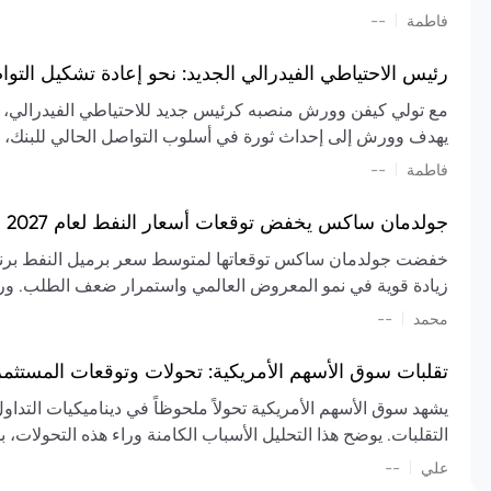
تشكيل تقييم الصناعة، مع توقعات بارتفاع مستمر في الأسعار عل
|
فاطمة
--
المعروض.
رئيس الاحتياطي الفيدرالي الجديد: نحو إعادة تشكيل التو
مع تولي كيفن وورش منصبه كرئيس جديد للاحتياطي الفيدرالي، تتجه
يهدف وورش إلى إحداث ثورة في أسلوب التواصل الحالي للبنك، مع
السياسة ويمنح البنك المركزي دوراً مبالغاً فيه. يسعى إلى إعاد
|
فاطمة
--
وتواترها، بهدف تقليل الاعتماد على إشارات السوق المسبقة وتعزيز
جولدمان ساكس يخفض توقعات أسعار النفط لعام 2027 وسط تغيرات في العرض والطلب
زيادة قوية في نمو المعروض العالمي واستمرار ضعف الطلب. ور
|
محمد
--
عام 2026. يشير التقرير أيضًا إلى أن تأثير اضطرابات الن
العالمية في الربع الثاني بلغت 
تقلبات سوق الأسهم الأمريكية: تحولات وتوقعات المستثم
سابقًا. من المتوقع عودة صادرات دول الخليج إلى طبيعتها بحل
يشهد سوق الأسهم الأمريكية تحولاً ملحوظاً في ديناميكيات التدا
عدم اليقين الجيوسياسي يمكن أن يؤدي إلى تقلبات سعرية حادة، 
التقلبات. يوضح هذا التحليل الأسباب الكامنة وراء هذه التحولات، ب
استمرار الاضطرابات، وسيناريوهات لانخفاض الأسعار في حال
|
علي
إضافي.
--