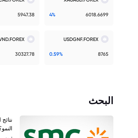
5947.38
4%
6018.6699
VND.FOREX
USDGNF.FOREX
30327.78
0.59%
8765
البحث
النمو؟