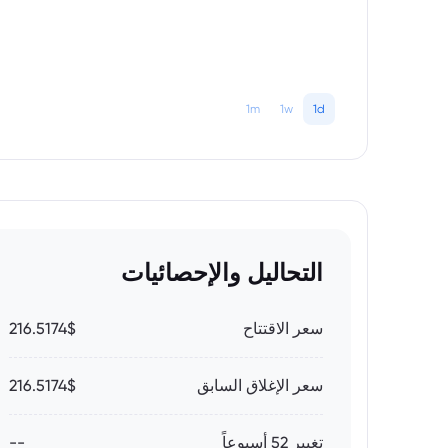
1m
1w
1d
التحاليل والإحصائيات
سعر الاقتتاح
216.5174$
سعر الإغلاق السابق
216.5174$
تغيير 52 أسبوعاً
--