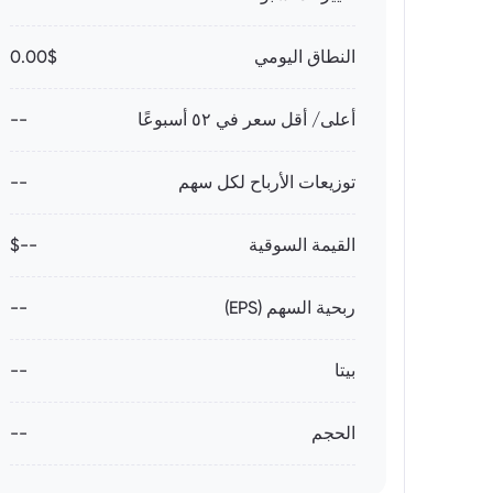
النطاق اليومي
0.00$
أعلى/ أقل سعر في ٥٢ أسبوعًا
--
توزيعات الأرباح لكل سهم
--
القيمة السوقية
--$
ربحية السهم (EPS)
--
بيتا
--
الحجم
--