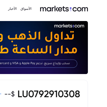
الأسواق
الأخبار
LU0792910308
--
$
-