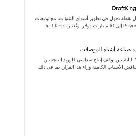
التكنولوجيا:** فقدت الأسهم التكنولوجية الكبرى قوتها الرائدة، وأصبحت حركاتها السعرية متقلبة. * **زيادة تقلب
المؤشرات:** بلغ تذبذب مؤشر S&P 500 مستويات قياسية، مما يشير إلى انخفاض كبير في استقرار السوق. * **عوامل
ديث من بيرنشتاين إلى أن كأس العالم 2026 قد تمثل نقطة تحول في تطوير أسواق التنبؤات، مع توقعات
وبيانات التوظيف، تضع المستثمرين في حالة صراع بين
بأن تصل حجم الرهانات الأمريكية في أسواق مثل Kalshi و Polymarket إلى 10 مليارات دولار. وتُعتبر DraftKings
داول القطاعات وتبادل الأنماط، مع تباعد آراء المستثمرين حول
 الحصرية باللغة الإسبانية، بالإضافة إلى توسعها في
يدرالي:** يترقب السوق قرارات مجلس الاحتياطي الفيدرالي ومؤتمراته
لاتجاه المستقبلي. * **تحذيرات محللي وول ستريت:** تصاعد التشاؤم بين محللي وول
د صناعة أشباه الموصلات
يستعرض هذا التحليل تداعيات قرار شركتي關東電化 و中央硝子 اليابانيتين بوقف إنتاج سداسي فلوريد التنجستن
يناقش الأسباب الكامنة وراء هذا القرار، بما في ذلك
ة الأمد في تأمين الإمدادات. كما يسلط الضوء على
المخاطر التي تواجه شركات الرقائق الكبرى مثل سامسونج، وSK Hynix، وTSMC، والحاجة الملحة لإيجاد بدائل. ويتطرق
لية، وآفاق إعادة هيكلة سلسلة التوريد العالمية نحو
كون طويلة الأمد ومكلفة.