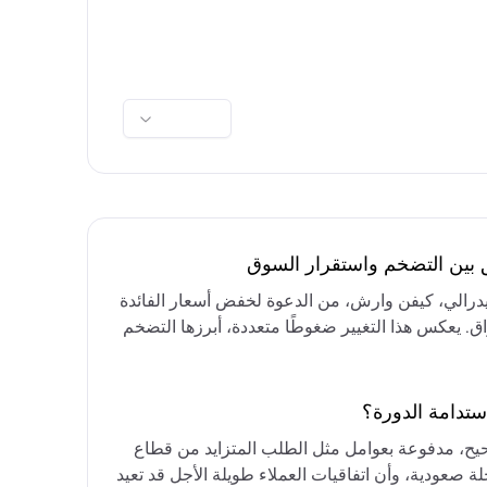
ق بين التضخم واستقرار السوق
فيدرالي، كيفن وارش، من الدعوة لخفض أسعار الفائدة
واق. يعكس هذا التغيير ضغوطًا متعددة، أبرزها التضخم
رق الأوسط، التي تقيد خيارات خفض الفائدة أو خفض
مع التركيز على الحفاظ على أسعار الفائدة مرتفعة
ستدامة الدورة؟
حيح، مدفوعة بعوامل مثل الطلب المتزايد من قطاع
ة صعودية، وأن اتفاقيات العملاء طويلة الأجل قد تعيد