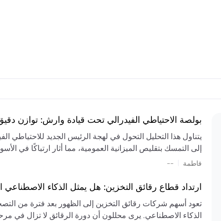
بولصة الاحتياطي الفيدرالي تحت قيادة وارش: توازن دقي
يتناول هذا التحليل التحول في لهجة الرئيس الجديد للاحتياطي ال
إلى التمسك بتقليص الميزانية العمومية، مما أثار ارتباكًا في الأس
المستمر، والعجز المالي الكبير، والتوترات الجيوسياسية في الش
|
فاطمة
--
الميزانية بشكل حاد. يتنبأ الخبراء بفترة ترقب للسياسة النقدية، 
وتجنب التدابير الاستفزازية التي قد تزعزع استقرار السوق.
ارتداد قطاع رقائق التخزين: هل يمثل الذكاء الاصطناعي ا
تعود أسهم شركات رقائق التخزين إلى الظهور بعد فترة من التص
الذكاء الاصطناعي. يرى محللون أن دورة الرقائق لا تزال في مرحل