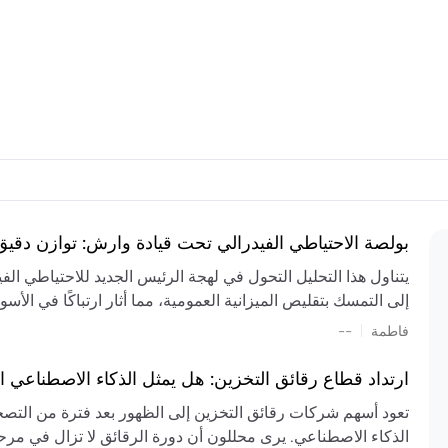
بولصة الاحتياطي الفيدرالي تحت قيادة وارش: توازن دقي
يتناول هذا التحليل التحول في لهجة الرئيس الجديد للاحتياطي ال
إلى التمسك بتقليص الميزانية العمومية، مما أثار ارتباكًا في الأس
المستمر، والعجز المالي الكبير، والتوترات الجيوسياسية في الش
|
فاطمة
--
الميزانية بشكل حاد. يتنبأ الخبراء بفترة ترقب للسياسة النقدية، 
وتجنب التدابير الاستفزازية التي قد تزعزع استقرار السوق.
ارتداد قطاع رقائق التخزين: هل يمثل الذكاء الاصطناعي ا
تعود أسهم شركات رقائق التخزين إلى الظهور بعد فترة من التص
الذكاء الاصطناعي. يرى محللون أن دورة الرقائق لا تزال في مرحل