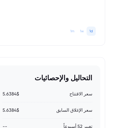
1m
1w
1d
التحاليل والإحصائيات
سعر الاقتتاح
5.6384$
سعر الإغلاق السابق
5.6384$
تغيير 52 أسبوعاً
--