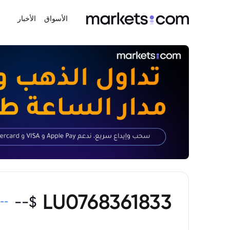
الأسواق
الأخبار
LU0768361833
--
$
--