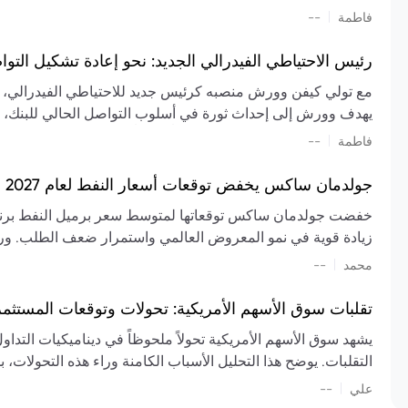
تشكيل تقييم الصناعة، مع توقعات بارتفاع مستمر في الأسعار عل
|
فاطمة
--
المعروض.
رئيس الاحتياطي الفيدرالي الجديد: نحو إعادة تشكيل التو
مع تولي كيفن وورش منصبه كرئيس جديد للاحتياطي الفيدرالي، تتجه
يهدف وورش إلى إحداث ثورة في أسلوب التواصل الحالي للبنك، مع
السياسة ويمنح البنك المركزي دوراً مبالغاً فيه. يسعى إلى إعاد
|
فاطمة
--
وتواترها، بهدف تقليل الاعتماد على إشارات السوق المسبقة وتعزيز
جولدمان ساكس يخفض توقعات أسعار النفط لعام 2027 وسط تغيرات في العرض والطلب
زيادة قوية في نمو المعروض العالمي واستمرار ضعف الطلب. ور
|
محمد
--
عام 2026. يشير التقرير أيضًا إلى أن تأثير اضطرابات الن
العالمية في الربع الثاني بلغت 
تقلبات سوق الأسهم الأمريكية: تحولات وتوقعات المستثم
سابقًا. من المتوقع عودة صادرات دول الخليج إلى طبيعتها بحل
يشهد سوق الأسهم الأمريكية تحولاً ملحوظاً في ديناميكيات التدا
عدم اليقين الجيوسياسي يمكن أن يؤدي إلى تقلبات سعرية حادة، 
التقلبات. يوضح هذا التحليل الأسباب الكامنة وراء هذه التحولات، ب
استمرار الاضطرابات، وسيناريوهات لانخفاض الأسعار في حال
|
علي
إضافي.
--