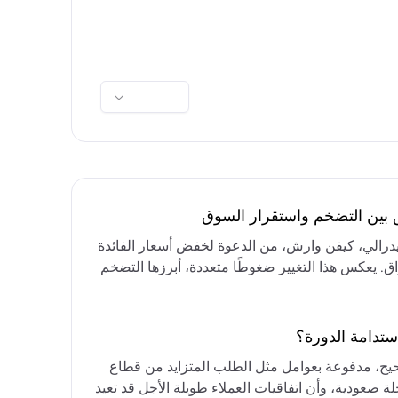
ق بين التضخم واستقرار السوق
فيدرالي، كيفن وارش، من الدعوة لخفض أسعار الفائدة
واق. يعكس هذا التغيير ضغوطًا متعددة، أبرزها التضخم
رق الأوسط، التي تقيد خيارات خفض الفائدة أو خفض
مع التركيز على الحفاظ على أسعار الفائدة مرتفعة
ستدامة الدورة؟
حيح، مدفوعة بعوامل مثل الطلب المتزايد من قطاع
ة صعودية، وأن اتفاقيات العملاء طويلة الأجل قد تعيد