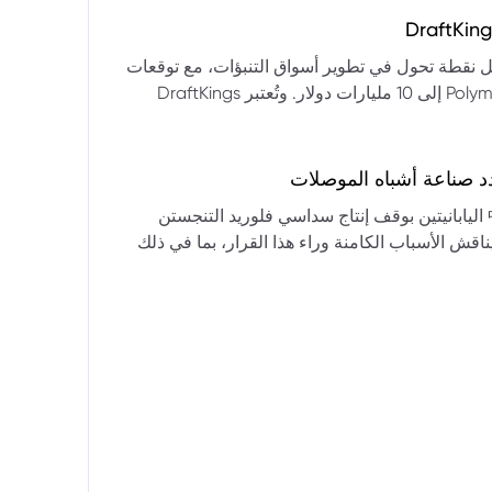
التكنولوجيا:** فقدت الأسهم التكنولوجية الكبرى قوتها الرائدة، وأصبحت حركاتها السعرية متقلبة. * **زيادة تقلب
المؤشرات:** بلغ تذبذب مؤشر S&P 500 مستويات قياسية، مما يشير إلى انخفاض كبير في استقرار السوق. * **عوامل
ديث من بيرنشتاين إلى أن كأس العالم 2026 قد تمثل نقطة تحول في تطوير أسواق التنبؤات، مع توقعات
وبيانات التوظيف، تضع المستثمرين في حالة صراع بين
بأن تصل حجم الرهانات الأمريكية في أسواق مثل Kalshi و Polymarket إلى 10 مليارات دولار. وتُعتبر DraftKings
داول القطاعات وتبادل الأنماط، مع تباعد آراء المستثمرين حول
 الحصرية باللغة الإسبانية، بالإضافة إلى توسعها في
يدرالي:** يترقب السوق قرارات مجلس الاحتياطي الفيدرالي ومؤتمراته
لاتجاه المستقبلي. * **تحذيرات محللي وول ستريت:** تصاعد التشاؤم بين محللي وول
د صناعة أشباه الموصلات
يستعرض هذا التحليل تداعيات قرار شركتي關東電化 و中央硝子 اليابانيتين بوقف إنتاج سداسي فلوريد التنجستن
يناقش الأسباب الكامنة وراء هذا القرار، بما في ذلك
ة الأمد في تأمين الإمدادات. كما يسلط الضوء على
المخاطر التي تواجه شركات الرقائق الكبرى مثل سامسونج، وSK Hynix، وTSMC، والحاجة الملحة لإيجاد بدائل. ويتطرق
لية، وآفاق إعادة هيكلة سلسلة التوريد العالمية نحو
كون طويلة الأمد ومكلفة.