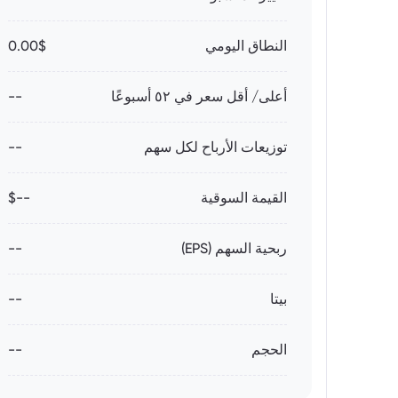
النطاق اليومي
0.00$
أعلى/ أقل سعر في ٥٢ أسبوعًا
--
توزيعات الأرباح لكل سهم
--
القيمة السوقية
--$
ربحية السهم (EPS)
--
بيتا
--
الحجم
--