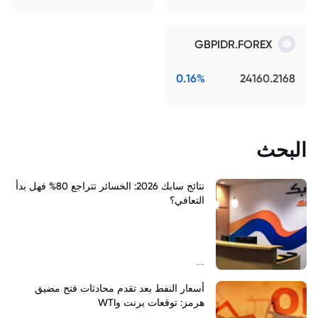
GBPIDR.FOREX
0.16%
24160.2168
البحث
نتائج سابك 2026: الخسائر تتراجع 80% فهل بدأ
التعافي؟
--
أسعار النفط بعد تقدم محادثات فتح مضيق
هرمز: توقعات برنت وWTI