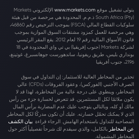
يتولى تشغيل موقع
www.markets.com
الإلكتروني Markets
South Africa (Pty) ذ.م.م. المحدودة هي مرخصة من قبل هيئة
سلوكيات القطاع المالي (FSCA) بموجب الترخيص رقم 46860،
وهي مرخصة للعمل كمزود مشتقات السوق الموازية بموجب
قانون الأسواق المالية رقم 19 لعام 2012. يقع المقر الرئيسي
لشركة Markets (جنوب إفريقيا) بي تي واي المحدودة في 18
بونداري بليس، طريق ريفونيا، ساندهورست جوهانسبرغ، غوتينغ،
2196، جنوب أفريقيا
تحذير من المخاطر العالية للاستثمار: إن التداول في سوق
الصرف الأجنبي (الفوركس)، وعقود الفروقات (CFDs) عالي
المخاطر، وينطوي على درجة عالية من المخاطرة، لهذا قد لا
يكون ملائمًا لكل المستثمرين. قد تتعرض لخسارة جزء من رأس
مالك أو كله، وبالتالي يتوجب عليك عدم المضاربة برأس المال
الذي لا يمكنك تحمّل خسارته. عليك أن تكون مدركًا لكل المخاطر
المصاحبة للتداول باستخدام الهامش. الرجاء قراءة
بيان الكشف
عن المخاطر
بالكامل، والذي سيقدم لك شرحاً تفصيلياً أكثر حول
المخاطر المشمولة.