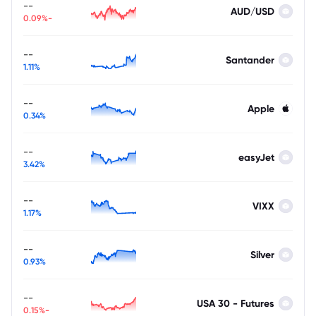
--
AUD/USD
-0.09%
--
Santander
1.11%
--
Apple
0.34%
--
easyJet
3.42%
--
VIXX
1.17%
--
Silver
0.93%
--
USA 30 - Futures
-0.15%