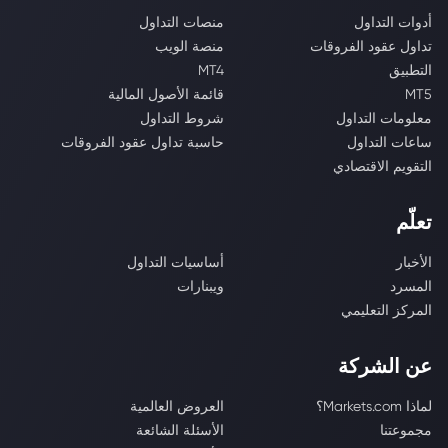
أدوات التداول
منصات التداول
تداول عقود الفروقات
منصة الويب
التطبيق
MT4
MT5
قائمة الأصول المالية
معلومات التداول
شروط التداول
ساعات التداول
حاسبة تداول عقود الفروقات
التقويم الاقتصادي
تعلّم
الأخبار
أساسيات التداول
المسرد
ويبنارات
المركز التعليمي
عن الشركة
لماذا Markets.com؟
العروض العالمية
مجموعتنا
الأسئلة الشائعة