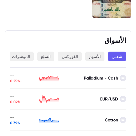
--
الأسواق
شعبي
الأسهم
الفوركس
السلع
المؤشرات
ا
--
Palladium - Cash
-0.25%
--
EUR/USD
-0.02%
--
Cotton
0.39%