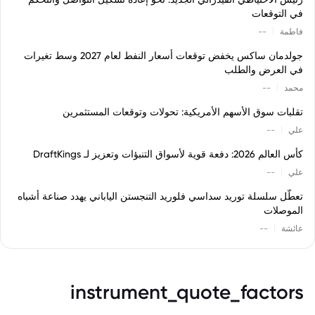
في التوقعات
|
فاطمة
--
جولدمان ساكس يخفض توقعات أسعار النفط لعام 2027 وسط تغيرات
في العرض والطلب
|
محمد
--
تقلبات سوق الأسهم الأمريكية: تحولات وتوقعات المستثمرين
|
علي
--
كأس العالم 2026: دفعة قوية لأسواق التنبؤات وتعزيز لـ DraftKings
|
علي
--
تعطّل سلسلة توريد سداسي فلوريد التنجستن الياباني يهدد صناعة أشباه
الموصلات
|
عائشة
--
instrument_quote_factors