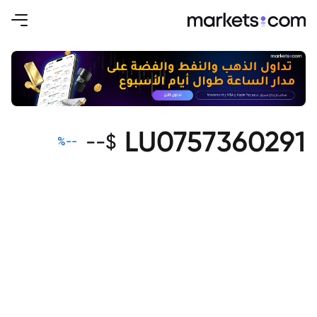
LU0757360291
--
$
%
--