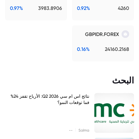
0.97%
3983.8906
0.92%
4260
GBPIDR.FOREX
0.16%
24160.2168
البحث
نتائج اس ام سي Q2 2026: الأرباح تقفز 24%
فما توقعات النمو؟
|
--
Salma