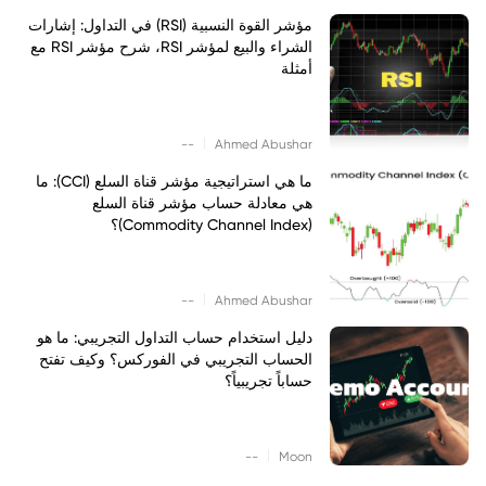
مؤشر القوة النسبية (RSI) في التداول: إشارات
الشراء والبيع لمؤشر RSI، شرح مؤشر RSI مع
أمثلة
|
--
Ahmed Abushar
ما هي استراتيجية مؤشر قناة السلع (CCI): ما
هي معادلة حساب مؤشر قناة السلع
(Commodity Channel Index)؟
|
--
Ahmed Abushar
دليل استخدام حساب التداول التجريبي: ما هو
الحساب التجريبي في الفوركس؟ وكيف تفتح
حساباً تجريبياً؟
|
--
Moon