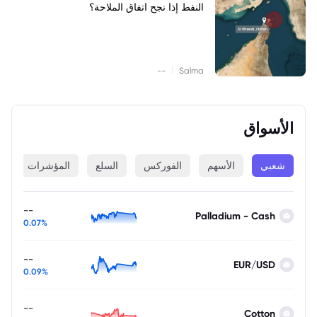
النفط إذا نجح اتفاق الملاحة؟
|
--
Salma
الأسواق
شعبي
الأسهم
الفوركس
السلع
المؤشرات
ا
--
Palladium - Cash
0.07%
--
EUR/USD
0.09%
--
Cotton