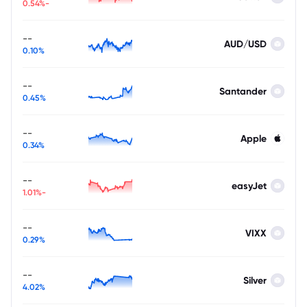
-0.54%
--
AUD/USD
0.10%
--
Santander
0.45%
--
Apple
0.34%
--
easyJet
-1.01%
--
VIXX
0.29%
--
Silver
4.02%