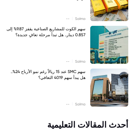
|
--
Salma
سهم الكوت للمشاريع الصناعية يقفز 9.87% إلى
0.857 دينار.. هل تبدأ مرحلة تعافٍ جديدة؟
|
--
Salma
سهم SMC عند 15 ريالاً رغم نمو الأرباح 24%..
هل يبدأ سهم 4019 التعافي؟
|
--
Salma
أحدث المقالات التعليمية