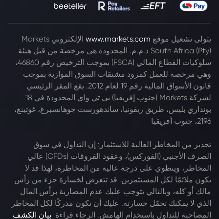
يتولى تشغيل موقع
www.markets.com
الإلكتروني Markets
South Africa (Pty) ذ.م.م. المحدودة هي مرخصة من قبل هيئة
سلوكيات القطاع المالي (FSCA) بموجب الترخيص رقم 46860،
وهي مرخصة للعمل كمزود مشتقات السوق الموازية بموجب
قانون الأسواق المالية رقم 19 لعام 2012. يقع المقر الرئيسي
لشركة Markets (جنوب إفريقيا) بي تي واي المحدودة في 18
بونداري بليس، طريق ريفونيا، ساندهورست جوهانسبرغ، غوتينغ،
2196، جنوب أفريقيا
تحذير من المخاطر العالية للاستثمار: إن التداول في سوق
الصرف الأجنبي (الفوركس)، وعقود الفروقات (CFDs) عالي
المخاطر، وينطوي على درجة عالية من المخاطرة، لهذا قد لا
يكون ملائمًا لكل المستثمرين. قد تتعرض لخسارة جزء من رأس
مالك أو كله، وبالتالي يتوجب عليك عدم المضاربة برأس المال
الذي لا يمكنك تحمّل خسارته. عليك أن تكون مدركًا لكل المخاطر
المصاحبة للتداول باستخدام الهامش. الرجاء قراءة
بيان الكشف