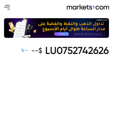
LU0752742626
--
$
%
--