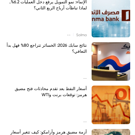
الإنماء: نمو التمويل يرفع دخل العمليات 6.2%..
لماذا تباطأت أرباح الربع الثاني؟
|
--
Salma
نتائج سابك 2026: الخسائر تتراجع 80% فهل بدأ
التعافي؟
--
أسعار النفط بعد تقدم محادثات فتح مضيق
هرمز: توقعات برنت وWTI
--
أزمة مضيق هرمز وأرامكو: كيف تتغير أسعار