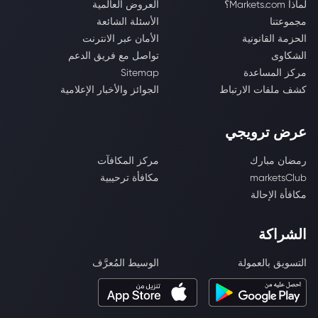
لماذا Markets.com؟
العروض العالمية
مجموعتنا
الأسئلة الشائعة
الحزمة القانونية
الأمان عبر الانترنت
الشكاوى
تواصل مع فريق الدعم
مركز المساعدة
Sitemap
كشف ملفات الارتباط
الجوائز والأخبار الإعلامية
عرض ترويجي
رمضان مبارك
مركز المكافآت
marketsClub
مكافأة ترحيبية
مكافأة الإحالة
الشراكة
التسويق بالعمولة
الوسيط المُعرَّف