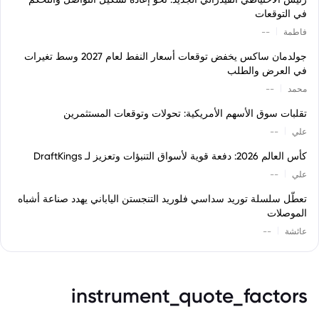
في التوقعات
|
فاطمة
--
جولدمان ساكس يخفض توقعات أسعار النفط لعام 2027 وسط تغيرات
في العرض والطلب
|
محمد
--
تقلبات سوق الأسهم الأمريكية: تحولات وتوقعات المستثمرين
|
علي
--
كأس العالم 2026: دفعة قوية لأسواق التنبؤات وتعزيز لـ DraftKings
|
علي
--
تعطّل سلسلة توريد سداسي فلوريد التنجستن الياباني يهدد صناعة أشباه
الموصلات
|
عائشة
--
instrument_quote_factors