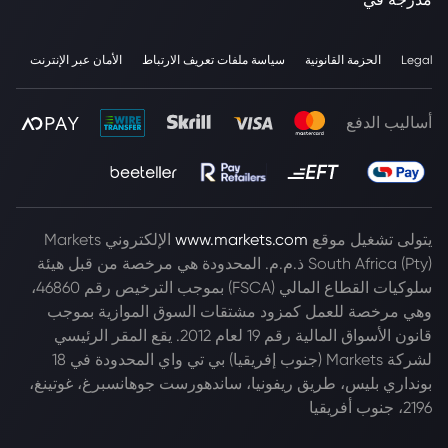
Legal
الحزمة القانونية
سياسة ملفات تعريف الارتباط
الأمان عبر الإنترنت
أساليب الدفع
يتولى تشغيل موقع
www.markets.com
الإلكتروني Markets
South Africa (Pty) ذ.م.م. المحدودة هي مرخصة من قبل هيئة
سلوكيات القطاع المالي (FSCA) بموجب الترخيص رقم 46860،
وهي مرخصة للعمل كمزود مشتقات السوق الموازية بموجب
قانون الأسواق المالية رقم 19 لعام 2012. يقع المقر الرئيسي
لشركة Markets (جنوب إفريقيا) بي تي واي المحدودة في 18
بونداري بليس، طريق ريفونيا، ساندهورست جوهانسبرغ، غوتينغ،
2196، جنوب أفريقيا