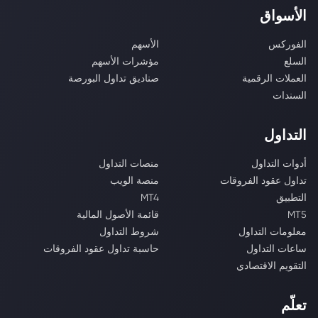
الأسواق
الفوركس
الأسهم
السلع
مؤشرات الأسهم
العملات الرقمية
صناديق تداول البورصة
السندات
التداول
أدوات التداول
منصات التداول
تداول عقود الفروقات
منصة الويب
التطبيق
MT4
MT5
قائمة الأصول المالية
معلومات التداول
شروط التداول
ساعات التداول
حاسبة تداول عقود الفروقات
التقويم الاقتصادي
تعلّم