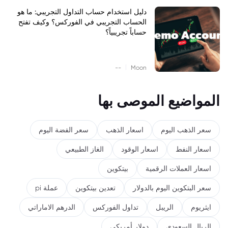
دليل استخدام حساب التداول التجريبي: ما هو
الحساب التجريبي في الفوركس؟ وكيف تفتح
حساباً تجريبياً؟
|
--
Moon
المواضيع الموصى بها
سعر الذهب اليوم
اسعار الذهب
سعر الفضة اليوم
اسعار النفط
اسعار الوقود
الغاز الطبيعي
اسعار العملات الرقمية
بيتكوين
سعر البتكوين اليوم بالدولار
تعدين بيتكوين
عملة pi
ايثريوم
الريبل
تداول الفوركس
الدرهم الاماراتي
الريال السعودي
دولار أمريكي