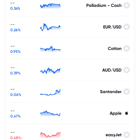
--
Palladium - Cash
0.34%
--
EUR/USD
0.26%
--
Cotton
0.95%
--
AUD/USD
0.39%
--
Santander
0.06%
--
Apple
0.47%
--
easyJet
-0.48%