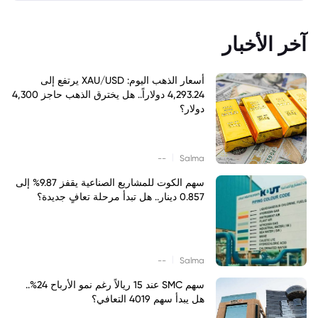
آخر الأخبار
أسعار الذهب اليوم: XAU/USD يرتفع إلى
4,293.24 دولاراً.. هل يخترق الذهب حاجز 4,300
دولار؟
|
--
Salma
سهم الكوت للمشاريع الصناعية يقفز 9.87% إلى
0.857 دينار.. هل تبدأ مرحلة تعافٍ جديدة؟
|
--
Salma
سهم SMC عند 15 ريالاً رغم نمو الأرباح 24%..
هل يبدأ سهم 4019 التعافي؟