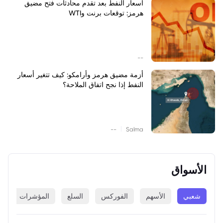
أسعار النفط بعد تقدم محادثات فتح مضيق
هرمز: توقعات برنت وWTI
--
أزمة مضيق هرمز وأرامكو: كيف تتغير أسعار
النفط إذا نجح اتفاق الملاحة؟
|
--
Salma
الأسواق
شعبي
الأسهم
الفوركس
السلع
المؤشرات
ا