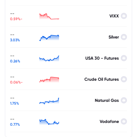
--
VIXX
-0.59%
--
Silver
3.03%
--
USA 30 - Futures
0.26%
--
Crude Oil Futures
-0.06%
--
Natural Gas
1.75%
--
Vodafone
0.77%