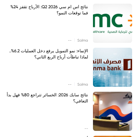
نتائج اس ام سي Q2 2026: الأرباح تقفز 24%
فما توقعات النمو؟
|
--
Salma
الإنماء: نمو التمويل يرفع دخل العمليات 6.2%..
لماذا تباطأت أرباح الربع الثاني؟
|
--
Salma
نتائج سابك 2026: الخسائر تتراجع 80% فهل بدأ
التعافي؟
--