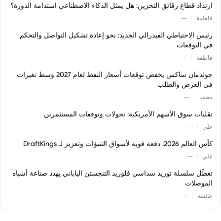
ارتداد قطاع رقائق التخزين: هل يمثل الذكاء الاصطناعي استدامة الدورة؟
|
فاطمة
--
رئيس الاحتياطي الفيدرالي الجديد: نحو إعادة تشكيل التواصل والتحكم
في التوقعات
|
فاطمة
--
جولدمان ساكس يخفض توقعات أسعار النفط لعام 2027 وسط تغيرات
في العرض والطلب
|
محمد
--
تقلبات سوق الأسهم الأمريكية: تحولات وتوقعات المستثمرين
|
علي
--
كأس العالم 2026: دفعة قوية لأسواق التنبؤات وتعزيز لـ DraftKings
|
علي
--
تعطّل سلسلة توريد سداسي فلوريد التنجستن الياباني يهدد صناعة أشباه
الموصلات
|
عائشة
--