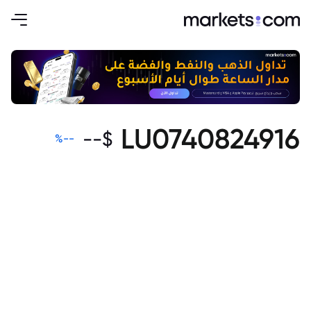
LU0740824916
--
$
%
--