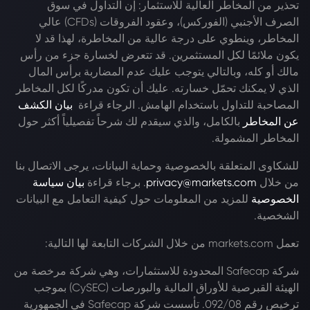
تحذير من المخاطر العالية للاستثمار: إن التداول في سوق
الصرف الأجنبي (الفوركس)، وعقود الفروقات (CFDs) عالي
المخاطر، وينطوي على درجة عالية من المخاطرة، لهذا قد لا
يكون ملائمًا لكل المستثمرين. قد تتعرض لخسارة جزء من رأس
مالك أو كله، وبالتالي يتوجب عليك عدم المضاربة برأس المال
الذي لا يمكنك تحمّل خسارته. عليك أن تكون مدركًا لكل المخاطر
المصاحبة للتداول باستخدام الهامش. الرجاء قراءة
بيان الكشف
عن المخاطر
بالكامل، والذي سيقدم لك شرحاً تفصيلياً أكثر حول
المخاطر المشمولة.
للشكاوى المتعلقة بالخصوصية وحماية البيانات، يرجى الاتصال بنا
من خلال
privacy@markets.com
. برجاء قراءة
بيان سياسة
الخصوصية
للمزيد من المعلومات حول كيفية التعامل مع البيانات
الشخصية.
تعمل markets.com من خلال الشركات التابعة لها التالية:
شركة Safecap المحدودة للاستثمارات، وهي شركة مرخصة من
الهيئة القبرصية للأوراق المالية والبورصات (CySEC) بموجب
ترخيص رقم 092/08. تأسست شركة Safecap في الجمهورية