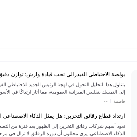
بولصة الاحتياطي الفيدرالي تحت قيادة وارش: توازن دقي
يتناول هذا التحليل التحول في لهجة الرئيس الجديد للاحتياطي ال
إلى التمسك بتقليص الميزانية العمومية، مما أثار ارتباكًا في الأس
المستمر، والعجز المالي الكبير، والتوترات الجيوسياسية في الش
|
فاطمة
--
الميزانية بشكل حاد. يتنبأ الخبراء بفترة ترقب للسياسة النقدية، 
وتجنب التدابير الاستفزازية التي قد تزعزع استقرار السوق.
ارتداد قطاع رقائق التخزين: هل يمثل الذكاء الاصطناعي ا
تعود أسهم شركات رقائق التخزين إلى الظهور بعد فترة من التص
الذكاء الاصطناعي. يرى محللون أن دورة الرقائق لا تزال في مرحل