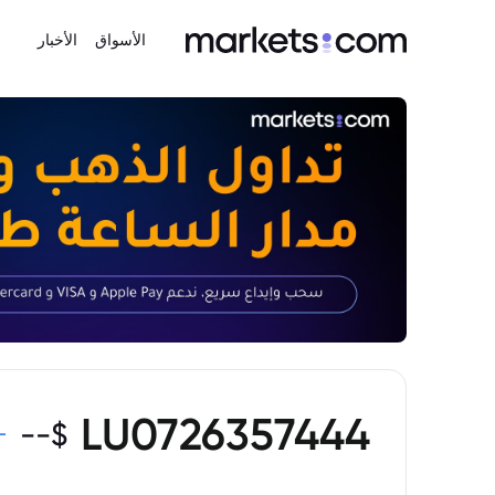
الأسواق
الأخبار
LU0726357444
--
$
-