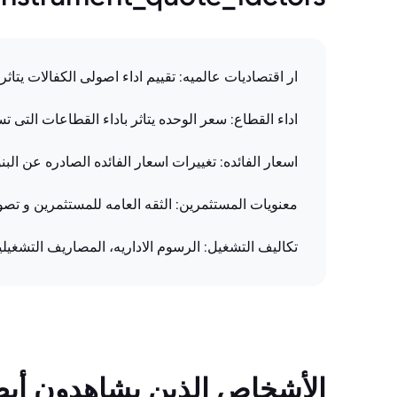
ار اقتصادیات عالمیه: تقییم اداء اصولی الکفالات یتاثر 
اداء القطاع: سعر الوحده یتاثر باداء القطاعات التی ت
اسعار الفائده: تغییرات اسعار الفائده الصادره عن الب
معنویات المستثمرین: الثقه العامه للمستثمرین و تص
تکالیف التشغیل: الرسوم الاداریه، المصاریف التشغیلیه
الأشخاص الذين يشاهدون أيضً