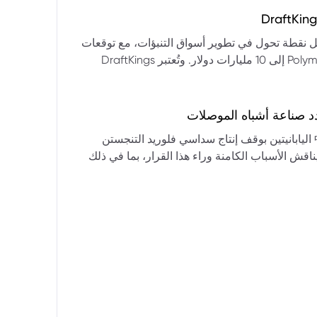
التكنولوجيا:** فقدت الأسهم التكنولوجية الكبرى قوتها الرائدة، وأصبحت حركاتها السعرية متقلبة. * **زيادة تقلب
المؤشرات:** بلغ تذبذب مؤشر S&P 500 مستويات قياسية، مما يشير إلى انخفاض كبير في استقرار السوق. * **عوامل
ديث من بيرنشتاين إلى أن كأس العالم 2026 قد تمثل نقطة تحول في تطوير أسواق التنبؤات، مع توقعات
وبيانات التوظيف، تضع المستثمرين في حالة صراع بين
بأن تصل حجم الرهانات الأمريكية في أسواق مثل Kalshi و Polymarket إلى 10 مليارات دولار. وتُعتبر DraftKings
داول القطاعات وتبادل الأنماط، مع تباعد آراء المستثمرين حول
 الحصرية باللغة الإسبانية، بالإضافة إلى توسعها في
يدرالي:** يترقب السوق قرارات مجلس الاحتياطي الفيدرالي ومؤتمراته
لاتجاه المستقبلي. * **تحذيرات محللي وول ستريت:** تصاعد التشاؤم بين محللي وول
د صناعة أشباه الموصلات
يستعرض هذا التحليل تداعيات قرار شركتي關東電化 و中央硝子 اليابانيتين بوقف إنتاج سداسي فلوريد التنجستن
يناقش الأسباب الكامنة وراء هذا القرار، بما في ذلك
ة الأمد في تأمين الإمدادات. كما يسلط الضوء على
المخاطر التي تواجه شركات الرقائق الكبرى مثل سامسونج، وSK Hynix، وTSMC، والحاجة الملحة لإيجاد بدائل. ويتطرق
لية، وآفاق إعادة هيكلة سلسلة التوريد العالمية نحو
كون طويلة الأمد ومكلفة.