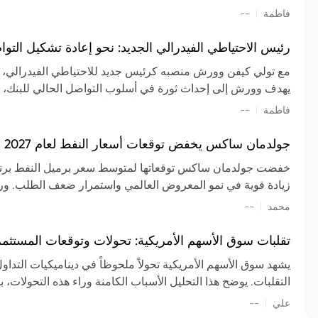
تشكيل تقييم الصناعة، مع توقعات بارتفاع مستمر في الأسعار عل
|
فاطمة
--
المعروض.
رئيس الاحتياطي الفيدرالي الجديد: نحو إعادة تشكيل التو
مع تولي كيفن وورش منصبه كرئيس جديد للاحتياطي الفيدرالي، تتجه
يهدف وورش إلى إحداث ثورة في أسلوب التواصل الحالي للبنك، مع
السياسة ويمنح البنك المركزي دوراً مبالغاً فيه. يسعى إلى إعاد
|
فاطمة
--
وتواترها، بهدف تقليل الاعتماد على إشارات السوق المسبقة وتعزيز
جولدمان ساكس يخفض توقعات أسعار النفط لعام 2027 وسط تغيرات في العرض والطلب
زيادة قوية في نمو المعروض العالمي واستمرار ضعف الطلب. ور
|
محمد
--
عام 2026. يشير التقرير أيضًا إلى أن تأثير اضطرابات الن
العالمية في الربع الثاني بلغت 
تقلبات سوق الأسهم الأمريكية: تحولات وتوقعات المستثم
سابقًا. من المتوقع عودة صادرات دول الخليج إلى طبيعتها بحل
يشهد سوق الأسهم الأمريكية تحولاً ملحوظاً في ديناميكيات التدا
عدم اليقين الجيوسياسي يمكن أن يؤدي إلى تقلبات سعرية حادة، 
التقلبات. يوضح هذا التحليل الأسباب الكامنة وراء هذه التحولات، ب
استمرار الاضطرابات، وسيناريوهات لانخفاض الأسعار في حال
|
علي
إضافي.
--