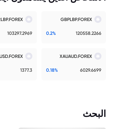
RLBP.FOREX
GBPLBP.FOREX
103297.2969
0.2%
120558.2266
USD.FOREX
XAUAUD.FOREX
1377.3
0.18%
6029.6699
البحث