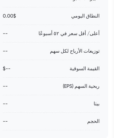
النطاق اليومي
0.00$
أعلى/ أقل سعر في ٥٢ أسبوعًا
--
توزيعات الأرباح لكل سهم
--
القيمة السوقية
--$
ربحية السهم (EPS)
--
بيتا
--
الحجم
--