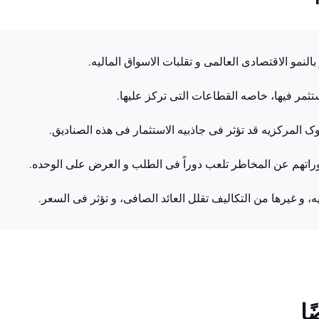
بالنمو الاقتصادی العالمی و تقلبات الاسواق المالیه.
ستثمر فیها، خاصه القطاعات التی ترکز علیها.
نوک المرکزیه قد تؤثر فی جاذبیه الاستثمار فی هذه الصنادیق.
وراتهم عن المخاطر تلعب دوراً فی الطلب و العرض علی الوحده.
، و غیرها من التکالیف تقلل العائد الصافی، و تؤثر فی السعر.
ا