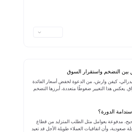
ق بين التضخم واستقرار السوق
فيدرالي، كيفن وارش، من الدعوة لخفض أسعار الفائدة
واق. يعكس هذا التغيير ضغوطًا متعددة، أبرزها التضخم
رق الأوسط، التي تقيد خيارات خفض الفائدة أو خفض
مع التركيز على الحفاظ على أسعار الفائدة مرتفعة
ستدامة الدورة؟
حيح، مدفوعة بعوامل مثل الطلب المتزايد من قطاع
ة صعودية، وأن اتفاقيات العملاء طويلة الأجل قد تعيد