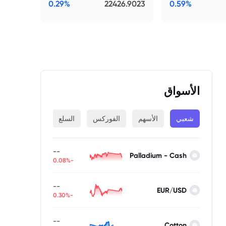
0.29%
22426.9023
0.59%
الأسواق
شعبي
الأسهم
الفوركس
السلع
المؤشرات
--
Palladium - Cash
-0.08%
--
EUR/USD
-0.30%
--
Cotton