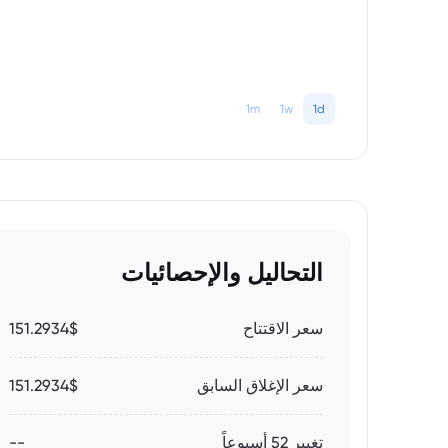
1m
1w
1d
التحاليل والإحصائيات
سعر الاقتتاح
151.2934$
سعر الإغلاق السابق
151.2934$
تغيير 52 أسبوعاً
--