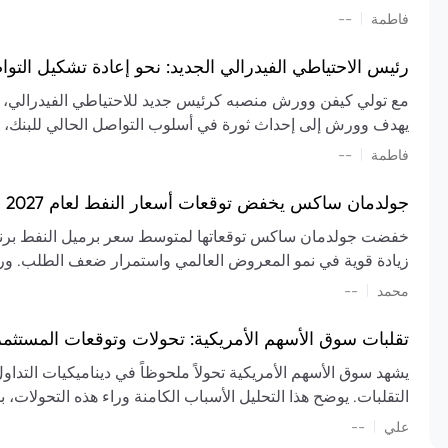
تشكيل تقييم الصناعة، مع توقعات بارتفاع مستمر في الأسعار عل
|
فاطمة
--
المعروض.
رئيس الاحتياطي الفيدرالي الجديد: نحو إعادة تشكيل التو
مع تولي كيفن وورش منصبه كرئيس جديد للاحتياطي الفيدرالي، تتجه
يهدف وورش إلى إحداث ثورة في أسلوب التواصل الحالي للبنك، مع
السياسة ويمنح البنك المركزي دوراً مبالغاً فيه. يسعى إلى إعاد
|
فاطمة
--
وتواترها، بهدف تقليل الاعتماد على إشارات السوق المسبقة وتعزيز
جولدمان ساكس يخفض توقعات أسعار النفط لعام 2027 وسط تغيرات في العرض والطلب
زيادة قوية في نمو المعروض العالمي واستمرار ضعف الطلب. ور
|
محمد
--
عام 2026. يشير التقرير أيضًا إلى أن تأثير اضطرابات الن
العالمية في الربع الثاني بلغت 
تقلبات سوق الأسهم الأمريكية: تحولات وتوقعات المستثم
سابقًا. من المتوقع عودة صادرات دول الخليج إلى طبيعتها بحل
يشهد سوق الأسهم الأمريكية تحولاً ملحوظاً في ديناميكيات التدا
عدم اليقين الجيوسياسي يمكن أن يؤدي إلى تقلبات سعرية حادة، 
التقلبات. يوضح هذا التحليل الأسباب الكامنة وراء هذه التحولات، ب
استمرار الاضطرابات، وسيناريوهات لانخفاض الأسعار في حال
|
علي
إضافي.
--