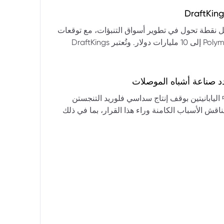
التكنولوجيا:** فقدت الأسهم التكنولوجية الكبرى قوتها الرائدة، وأصبحت حركاتها السعرية متقلبة. * **زيادة تقلب
المؤشرات:** بلغ تذبذب مؤشر S&P 500 مستويات قياسية، مما يشير إلى انخفاض كبير في استقرار السوق. * **عوامل
ديث من بيرنشتاين إلى أن كأس العالم 2026 قد تمثل نقطة تحول في تطوير أسواق التنبؤات، مع توقعات
وبيانات التوظيف، تضع المستثمرين في حالة صراع بين
بأن تصل حجم الرهانات الأمريكية في أسواق مثل Kalshi و Polymarket إلى 10 مليارات دولار. وتُعتبر DraftKings
داول القطاعات وتبادل الأنماط، مع تباعد آراء المستثمرين حول
 الحصرية باللغة الإسبانية، بالإضافة إلى توسعها في
يدرالي:** يترقب السوق قرارات مجلس الاحتياطي الفيدرالي ومؤتمراته
لاتجاه المستقبلي. * **تحذيرات محللي وول ستريت:** تصاعد التشاؤم بين محللي وول
د صناعة أشباه الموصلات
يستعرض هذا التحليل تداعيات قرار شركتي關東電化 و中央硝子 اليابانيتين بوقف إنتاج سداسي فلوريد التنجستن
يناقش الأسباب الكامنة وراء هذا القرار، بما في ذلك
ة الأمد في تأمين الإمدادات. كما يسلط الضوء على
المخاطر التي تواجه شركات الرقائق الكبرى مثل سامسونج، وSK Hynix، وTSMC، والحاجة الملحة لإيجاد بدائل. ويتطرق
لية، وآفاق إعادة هيكلة سلسلة التوريد العالمية نحو
كون طويلة الأمد ومكلفة.