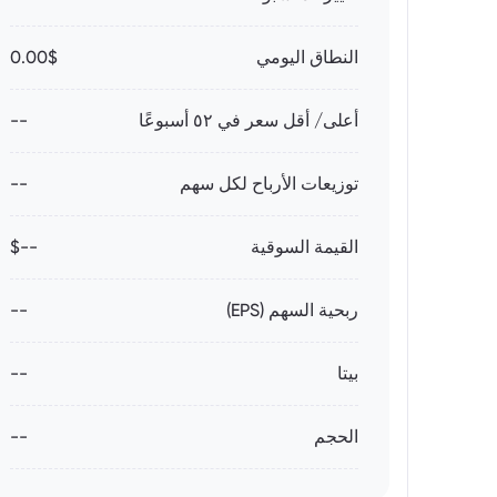
النطاق اليومي
0.00$
أعلى/ أقل سعر في ٥٢ أسبوعًا
--
توزيعات الأرباح لكل سهم
--
القيمة السوقية
--$
ربحية السهم (EPS)
--
بيتا
--
الحجم
--