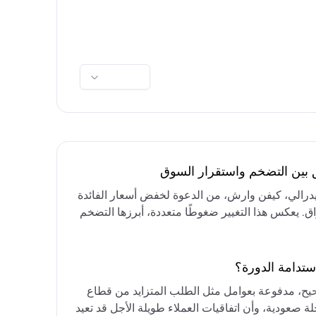
ق بين التضخم واستقرار السوق
فيدرالي، كيفن وارش، من الدعوة لخفض أسعار الفائدة
واق. يعكس هذا التغيير ضغوطًا متعددة، أبرزها التضخم
رق الأوسط، التي تقيد خيارات خفض الفائدة أو خفض
مع التركيز على الحفاظ على أسعار الفائدة مرتفعة
ستدامة الدورة؟
حيح، مدفوعة بعوامل مثل الطلب المتزايد من قطاع
ة صعودية، وأن اتفاقيات العملاء طويلة الأجل قد تعيد