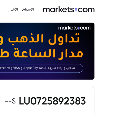
الأسواق
الأخبار
LU0725892383
--
$
-