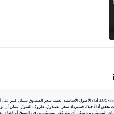
العوامل المؤثرة على سعر صندوق LU0725892383.EUFUND: أداء الأصول الأساسية: يعتمد سعر الصن
ات تحقق أداءً جيدًا، فسيزداد سعر الصندوق. ظروف السوق: يمكن أن تؤثر
يات المستثمرين: يمكن أن تؤثر ثقة المستثمرين في السوق أو قطاع م