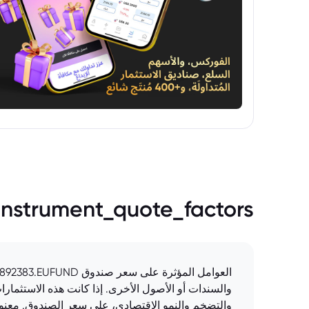
instrument_quote_factors
والسندات أو الأصول الأخرى. إذا كانت هذه الاستثمار
والتضخم والنمو الاقتصادي، على سعر الصندوق. معنو