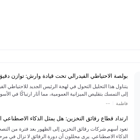
بولصة الاحتياطي الفيدرالي تحت قيادة وارش: توازن دقي
يتناول هذا التحليل التحول في لهجة الرئيس الجديد للاحتياطي ال
إلى التمسك بتقليص الميزانية العمومية، مما أثار ارتباكًا في الأس
المستمر، والعجز المالي الكبير، والتوترات الجيوسياسية في الش
|
فاطمة
--
الميزانية بشكل حاد. يتنبأ الخبراء بفترة ترقب للسياسة النقدية، 
وتجنب التدابير الاستفزازية التي قد تزعزع استقرار السوق.
ارتداد قطاع رقائق التخزين: هل يمثل الذكاء الاصطناعي ا
تعود أسهم شركات رقائق التخزين إلى الظهور بعد فترة من التص
الذكاء الاصطناعي. يرى محللون أن دورة الرقائق لا تزال في مرحل