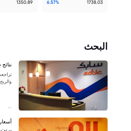
1350.89
6.57%
1738.03
البحث
نتائج سابك 2026: الخسائر ت
والربح
التعاف
--
أسعار
برنت وI