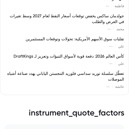
|
فاطمة
--
جولدمان ساكس يخفض توقعات أسعار النفط لعام 2027 وسط تغيرات
في العرض والطلب
|
محمد
--
تقلبات سوق الأسهم الأمريكية: تحولات وتوقعات المستثمرين
|
علي
--
كأس العالم 2026: دفعة قوية لأسواق التنبؤات وتعزيز لـ DraftKings
|
علي
--
تعطّل سلسلة توريد سداسي فلوريد التنجستن الياباني يهدد صناعة أشباه
الموصلات
|
عائشة
--
instrument_quote_factors