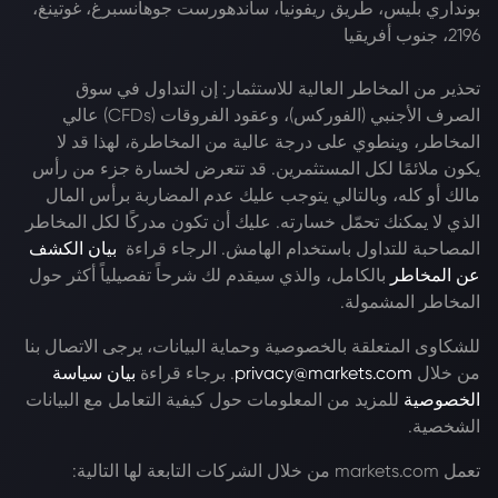
بونداري بليس، طريق ريفونيا، ساندهورست جوهانسبرغ، غوتينغ،
2196، جنوب أفريقيا
تحذير من المخاطر العالية للاستثمار: إن التداول في سوق
الصرف الأجنبي (الفوركس)، وعقود الفروقات (CFDs) عالي
المخاطر، وينطوي على درجة عالية من المخاطرة، لهذا قد لا
يكون ملائمًا لكل المستثمرين. قد تتعرض لخسارة جزء من رأس
مالك أو كله، وبالتالي يتوجب عليك عدم المضاربة برأس المال
الذي لا يمكنك تحمّل خسارته. عليك أن تكون مدركًا لكل المخاطر
المصاحبة للتداول باستخدام الهامش. الرجاء قراءة
بيان الكشف
عن المخاطر
بالكامل، والذي سيقدم لك شرحاً تفصيلياً أكثر حول
المخاطر المشمولة.
للشكاوى المتعلقة بالخصوصية وحماية البيانات، يرجى الاتصال بنا
من خلال
privacy@markets.com
. برجاء قراءة
بيان سياسة
الخصوصية
للمزيد من المعلومات حول كيفية التعامل مع البيانات
الشخصية.
تعمل markets.com من خلال الشركات التابعة لها التالية: