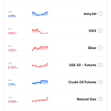
--
easyJet
3.39%
--
VIXX
-1.95%
--
Silver
-1.03%
--
USA 30 - Futures
-0.30%
--
Crude Oil Futures
1.79%
--
Natural Gas
-0.98%