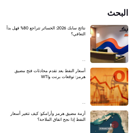
البحث
نتائج سابك 2026: الخسائر تتراجع 80% فهل بدأ
التعافي؟
--
أسعار النفط بعد تقدم محادثات فتح مضيق
هرمز: توقعات برنت وWTI
--
أزمة مضيق هرمز وأرامكو: كيف تتغير أسعار
النفط إذا نجح اتفاق الملاحة؟