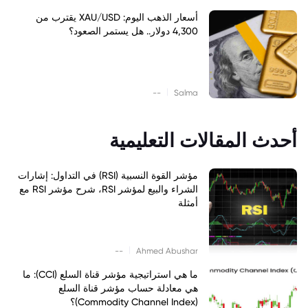
أسعار الذهب اليوم: XAU/USD يقترب من
4,300 دولار.. هل يستمر الصعود؟
|
--
Salma
أحدث المقالات التعليمية
مؤشر القوة النسبية (RSI) في التداول: إشارات
الشراء والبيع لمؤشر RSI، شرح مؤشر RSI مع
أمثلة
|
--
Ahmed Abushar
ما هي استراتيجية مؤشر قناة السلع (CCI): ما
هي معادلة حساب مؤشر قناة السلع
(Commodity Channel Index)؟