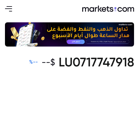
LU0717747918
--
$
%
--