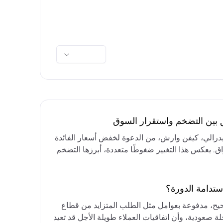
ق بين التضخم واستقرار السوق
فيدرالي، كيفن وارش، من الدعوة لخفض أسعار الفائدة
واق. يعكس هذا التغيير ضغوطًا متعددة، أبرزها التضخم
رق الأوسط، التي تقيد خيارات خفض الفائدة أو خفض
مع التركيز على الحفاظ على أسعار الفائدة مرتفعة
ستدامة الدورة؟
حيح، مدفوعة بعوامل مثل الطلب المتزايد من قطاع
ة صعودية، وأن اتفاقيات العملاء طويلة الأجل قد تعيد