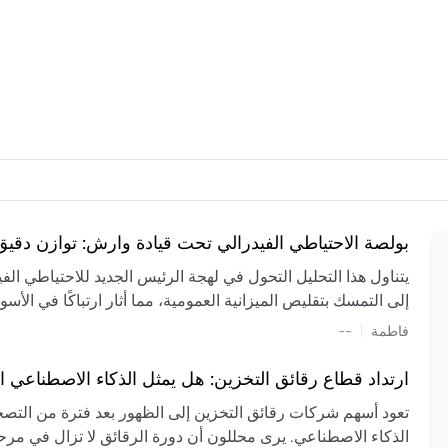
بولصة الاحتياطي الفيدرالي تحت قيادة وارش: توازن دقي
يتناول هذا التحليل التحول في لهجة الرئيس الجديد للاحتياطي ال
إلى التمسك بتقليص الميزانية العمومية، مما أثار ارتباكًا في الأس
المستمر، والعجز المالي الكبير، والتوترات الجيوسياسية في الش
|
فاطمة
--
الميزانية بشكل حاد. يتنبأ الخبراء بفترة ترقب للسياسة النقدية، 
وتجنب التدابير الاستفزازية التي قد تزعزع استقرار السوق.
ارتداد قطاع رقائق التخزين: هل يمثل الذكاء الاصطناعي ا
تعود أسهم شركات رقائق التخزين إلى الظهور بعد فترة من التص
الذكاء الاصطناعي. يرى محللون أن دورة الرقائق لا تزال في مرحل