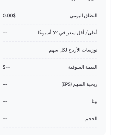
النطاق اليومي
0.00$
أعلى/ أقل سعر في ٥٢ أسبوعًا
--
توزيعات الأرباح لكل سهم
--
القيمة السوقية
--$
ربحية السهم (EPS)
--
بيتا
--
الحجم
--