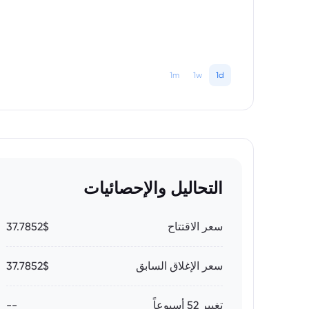
1m
1w
1d
التحاليل والإحصائيات
سعر الاقتتاح
37.7852$
سعر الإغلاق السابق
37.7852$
تغيير 52 أسبوعاً
--