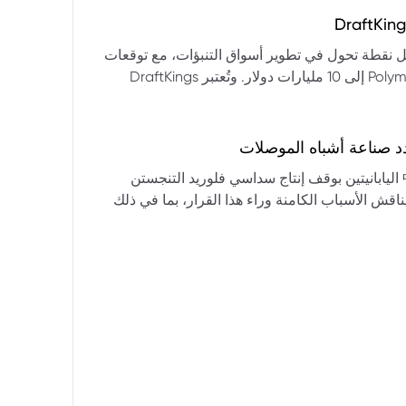
التكنولوجيا:** فقدت الأسهم التكنولوجية الكبرى قوتها الرائدة، وأصبحت حركاتها السعرية متقلبة. * **زيادة تقلب
المؤشرات:** بلغ تذبذب مؤشر S&P 500 مستويات قياسية، مما يشير إلى انخفاض كبير في استقرار السوق. * **عوامل
ديث من بيرنشتاين إلى أن كأس العالم 2026 قد تمثل نقطة تحول في تطوير أسواق التنبؤات، مع توقعات
وبيانات التوظيف، تضع المستثمرين في حالة صراع بين
بأن تصل حجم الرهانات الأمريكية في أسواق مثل Kalshi و Polymarket إلى 10 مليارات دولار. وتُعتبر DraftKings
داول القطاعات وتبادل الأنماط، مع تباعد آراء المستثمرين حول
 الحصرية باللغة الإسبانية، بالإضافة إلى توسعها في
يدرالي:** يترقب السوق قرارات مجلس الاحتياطي الفيدرالي ومؤتمراته
لاتجاه المستقبلي. * **تحذيرات محللي وول ستريت:** تصاعد التشاؤم بين محللي وول
د صناعة أشباه الموصلات
يستعرض هذا التحليل تداعيات قرار شركتي關東電化 و中央硝子 اليابانيتين بوقف إنتاج سداسي فلوريد التنجستن
يناقش الأسباب الكامنة وراء هذا القرار، بما في ذلك
ة الأمد في تأمين الإمدادات. كما يسلط الضوء على
المخاطر التي تواجه شركات الرقائق الكبرى مثل سامسونج، وSK Hynix، وTSMC، والحاجة الملحة لإيجاد بدائل. ويتطرق
لية، وآفاق إعادة هيكلة سلسلة التوريد العالمية نحو
كون طويلة الأمد ومكلفة.