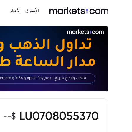
الأسواق
الأخبار
LU0708055370
--
$