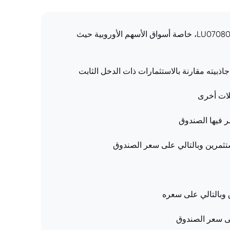
Arabic will be used. أداء الأسواق المالية: أداء الأسواق المالية العالمية يؤثر بشكل كبير على سعر صندوق LU0708055370.EUFUND، خاصة أسواق الأسهم الأوروبية حيث
جاذبيته مقارنة بالاستثمارات ذات الدخل الثابت
لات أخرى
ر فيها الصندوق
مستثمرين وبالتالي على سعر الصندوق
 وبالتالي على سعره
لى سعر الصندوق