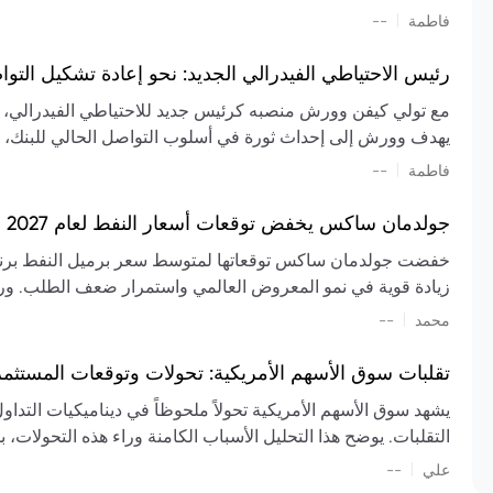
تشكيل تقييم الصناعة، مع توقعات بارتفاع مستمر في الأسعار عل
|
فاطمة
--
المعروض.
رئيس الاحتياطي الفيدرالي الجديد: نحو إعادة تشكيل التو
مع تولي كيفن وورش منصبه كرئيس جديد للاحتياطي الفيدرالي، تتجه
يهدف وورش إلى إحداث ثورة في أسلوب التواصل الحالي للبنك، مع
السياسة ويمنح البنك المركزي دوراً مبالغاً فيه. يسعى إلى إعاد
|
فاطمة
--
وتواترها، بهدف تقليل الاعتماد على إشارات السوق المسبقة وتعزيز
جولدمان ساكس يخفض توقعات أسعار النفط لعام 2027 وسط تغيرات في العرض والطلب
زيادة قوية في نمو المعروض العالمي واستمرار ضعف الطلب. ور
|
محمد
--
عام 2026. يشير التقرير أيضًا إلى أن تأثير اضطرابات الن
العالمية في الربع الثاني بلغت 
تقلبات سوق الأسهم الأمريكية: تحولات وتوقعات المستثم
سابقًا. من المتوقع عودة صادرات دول الخليج إلى طبيعتها بحل
يشهد سوق الأسهم الأمريكية تحولاً ملحوظاً في ديناميكيات التدا
عدم اليقين الجيوسياسي يمكن أن يؤدي إلى تقلبات سعرية حادة، 
التقلبات. يوضح هذا التحليل الأسباب الكامنة وراء هذه التحولات، ب
استمرار الاضطرابات، وسيناريوهات لانخفاض الأسعار في حال
|
علي
إضافي.
--