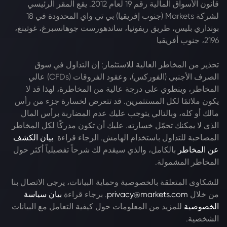
قانون الأسواق المالية رقم 19 لعام 2012. يقع المقر الرئيسي
لشركة Markets (جنوب إفريقيا) بي تي واي المحدودة في 18
بونداري بليس، طريق ريفونيا، ساندهورست جوهانسبرغ، غوتينغ،
2196، جنوب أفريقيا
تحذير من المخاطر العالية للاستثمار: إن التداول في سوق
الصرف الأجنبي (الفوركس)، وعقود الفروقات (CFDs) عالي
المخاطر، وينطوي على درجة عالية من المخاطرة، لهذا قد لا
يكون ملائمًا لكل المستثمرين. قد تتعرض لخسارة جزء من رأس
مالك أو كله، وبالتالي يتوجب عليك عدم المضاربة برأس المال
الذي لا يمكنك تحمّل خسارته. عليك أن تكون مدركًا لكل المخاطر
المصاحبة للتداول باستخدام الهامش. الرجاء قراءة
بيان الكشف
عن المخاطر
بالكامل، والذي سيقدم لك شرحاً تفصيلياً أكثر حول
المخاطر المشمولة.
للشكاوى المتعلقة بالخصوصية وحماية البيانات، يرجى الاتصال بنا
من خلال
privacy@markets.com
. برجاء قراءة
بيان سياسة
الخصوصية
للمزيد من المعلومات حول كيفية التعامل مع البيانات
الشخصية.