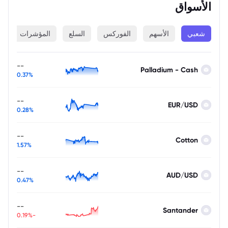
الأسواق
شعبي
الأسهم
الفوركس
السلع
المؤشرات
ا
--
Palladium - Cash
0.37%
--
EUR/USD
0.28%
--
Cotton
1.57%
--
AUD/USD
0.47%
--
Santander
-0.19%