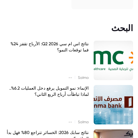
البحث
نتائج اس ام سي Q2 2026: الأرباح تقفز 24%
فما توقعات النمو؟
|
--
Salma
الإنماء: نمو التمويل يرفع دخل العمليات 6.2%..
لماذا تباطأت أرباح الربع الثاني؟
|
--
Salma
نتائج سابك 2026: الخسائر تتراجع 80% فهل بدأ