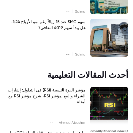
|
--
Salma
سهم SMC عند 15 ريالاً رغم نمو الأرباح 24%..
هل يبدأ سهم 4019 التعافي؟
|
--
Salma
أحدث المقالات التعليمية
مؤشر القوة النسبية (RSI) في التداول: إشارات
الشراء والبيع لمؤشر RSI، شرح مؤشر RSI مع
أمثلة
|
--
Ahmed Abushar
ما هي استراتيجية مؤشر قناة السلع (CCI): ما