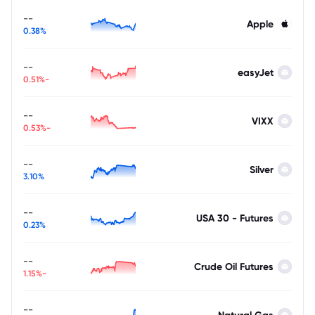
--
Apple
0.38%
--
easyJet
-0.51%
--
VIXX
-0.53%
--
Silver
3.10%
--
USA 30 - Futures
0.23%
--
Crude Oil Futures
-1.15%
--