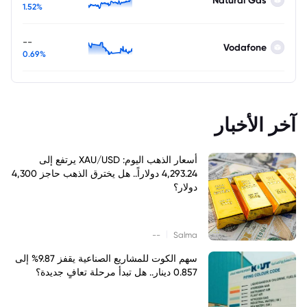
Natural Gas
1.52%
--
Vodafone
0.69%
آخر الأخبار
أسعار الذهب اليوم: XAU/USD يرتفع إلى
4,293.24 دولاراً.. هل يخترق الذهب حاجز 4,300
دولار؟
|
--
Salma
سهم الكوت للمشاريع الصناعية يقفز 9.87% إلى
0.857 دينار.. هل تبدأ مرحلة تعافٍ جديدة؟