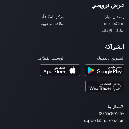
عرض ترويجي
رمضان مبارك
مركز المكافآت
marketsClub
مكافأة ترحيبية
مكافأة الإحالة
الشراكة
التسويق بالعمولة
الوسيط المُعرَّف
الاتصال بنا
+12845680155
support@markets.com