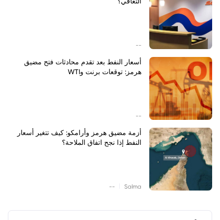
التعافي؟
--
أسعار النفط بعد تقدم محادثات فتح مضيق
هرمز: توقعات برنت وWTI
--
أزمة مضيق هرمز وأرامكو: كيف تتغير أسعار
النفط إذا نجح اتفاق الملاحة؟
|
--
Salma