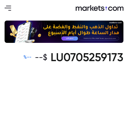
LU0705259173
--
$
%
--