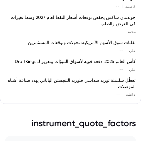
|
فاطمة
--
جولدمان ساكس يخفض توقعات أسعار النفط لعام 2027 وسط تغيرات
في العرض والطلب
|
محمد
--
تقلبات سوق الأسهم الأمريكية: تحولات وتوقعات المستثمرين
|
علي
--
كأس العالم 2026: دفعة قوية لأسواق التنبؤات وتعزيز لـ DraftKings
|
علي
--
تعطّل سلسلة توريد سداسي فلوريد التنجستن الياباني يهدد صناعة أشباه
الموصلات
|
عائشة
--
instrument_quote_factors