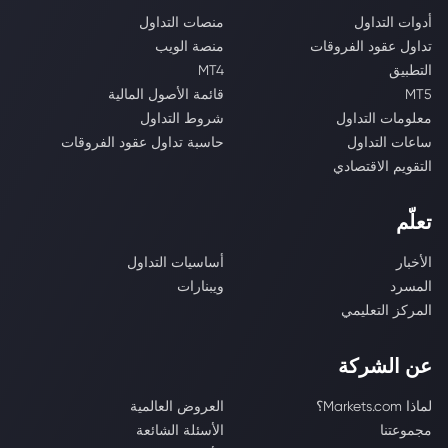
أدوات التداول
منصات التداول
تداول عقود الفروقات
منصة الويب
التطبيق
MT4
MT5
قائمة الأصول المالية
معلومات التداول
شروط التداول
ساعات التداول
حاسبة تداول عقود الفروقات
التقويم الاقتصادي
تعلّم
الأخبار
أساسيات التداول
المسرد
ويبنارات
المركز التعليمي
عن الشركة
لماذا Markets.com؟
العروض العالمية
مجموعتنا
الأسئلة الشائعة