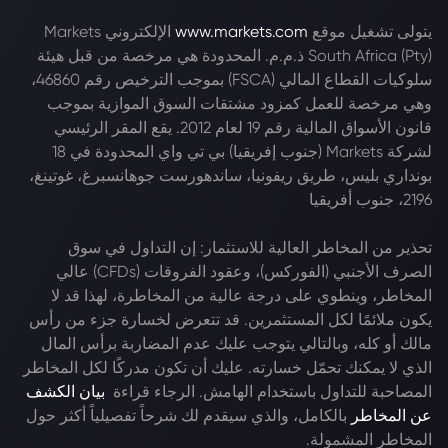
يتولى تشغيل موقع
www.markets.com
الإلكتروني Markets
South Africa (Pty) ذ.م.م. المحدودة هي مرخصة من قبل هيئة
سلوكيات القطاع المالي (FSCA) بموجب الترخيص رقم 46860،
وهي مرخصة للعمل كمزود مشتقات السوق الموازية بموجب
قانون الأسواق المالية رقم 19 لعام 2012. يقع المقر الرئيسي
لشركة Markets (جنوب إفريقيا) بي تي واي المحدودة في 18
بونداري بليس، طريق ريفونيا، ساندهورست جوهانسبرغ، غوتينغ،
2196، جنوب أفريقيا
تحذير من المخاطر العالية للاستثمار: إن التداول في سوق
الصرف الأجنبي (الفوركس)، وعقود الفروقات (CFDs) عالي
المخاطر، وينطوي على درجة عالية من المخاطرة، لهذا قد لا
يكون ملائمًا لكل المستثمرين. قد تتعرض لخسارة جزء من رأس
مالك أو كله، وبالتالي يتوجب عليك عدم المضاربة برأس المال
الذي لا يمكنك تحمّل خسارته. عليك أن تكون مدركًا لكل المخاطر
المصاحبة للتداول باستخدام الهامش. الرجاء قراءة
بيان الكشف
عن المخاطر
بالكامل، والذي سيقدم لك شرحاً تفصيلياً أكثر حول
المخاطر المشمولة.