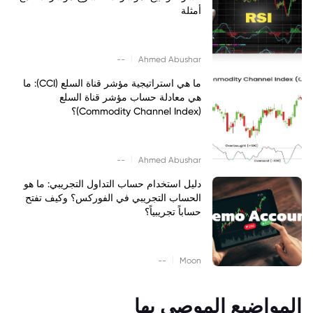
أمثلة
|
--
Ahmed Abushar
ما هي استراتيجية مؤشر قناة السلع (CCI): ما
هي معادلة حساب مؤشر قناة السلع
(Commodity Channel Index)؟
|
--
Ahmed Abushar
دليل استخدام حساب التداول التجريبي: ما هو
الحساب التجريبي في الفوركس؟ وكيف تفتح
حساباً تجريبياً؟
|
--
Moon
المواضيع الموصى بها