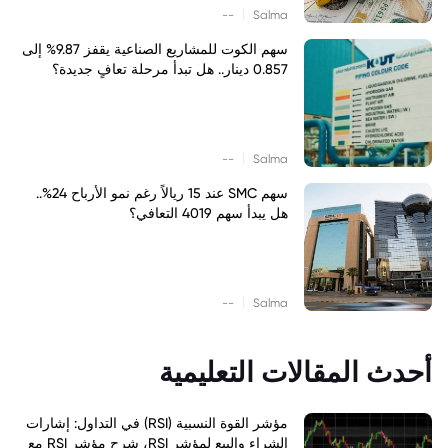
|
--
Salma
سهم الكوت للمشاريع الصناعية يقفز 9.87% إلى
0.857 دينار.. هل تبدأ مرحلة تعافٍ جديدة؟
|
--
Salma
سهم SMC عند 15 ريالاً رغم نمو الأرباح 24%..
هل يبدأ سهم 4019 التعافي؟
|
--
Salma
أحدث المقالات التعليمية
مؤشر القوة النسبية (RSI) في التداول: إشارات
الشراء والبيع لمؤشر RSI، شرح مؤشر RSI مع