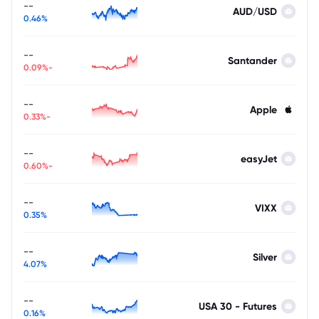
--
AUD/USD
0.46%
--
Santander
-0.09%
--
Apple
-0.33%
--
easyJet
-0.60%
--
VIXX
0.35%
--
Silver
4.07%
--
USA 30 - Futures
0.16%