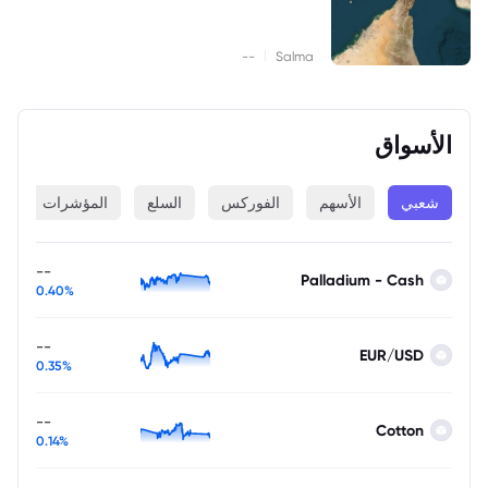
|
--
Salma
الأسواق
شعبي
الأسهم
الفوركس
السلع
المؤشرات
ا
--
Palladium - Cash
0.40%
--
EUR/USD
0.35%
--
Cotton
0.14%