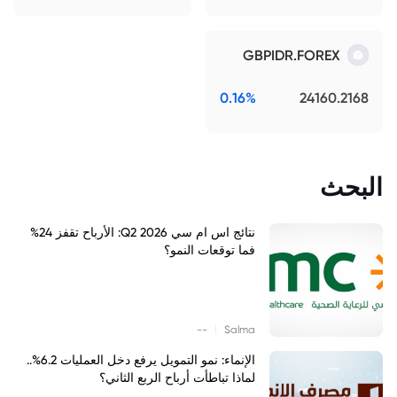
GBPIDR.FOREX
0.16%
24160.2168
البحث
نتائج اس ام سي Q2 2026: الأرباح تقفز 24%
فما توقعات النمو؟
|
--
Salma
الإنماء: نمو التمويل يرفع دخل العمليات 6.2%..
لماذا تباطأت أرباح الربع الثاني؟