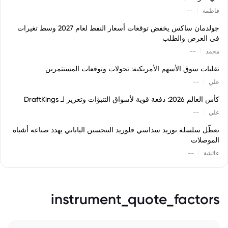
|
فاطمة
--
جولدمان ساكس يخفض توقعات أسعار النفط لعام 2027 وسط تغيرات
في العرض والطلب
|
محمد
--
تقلبات سوق الأسهم الأمريكية: تحولات وتوقعات المستثمرين
|
علي
--
كأس العالم 2026: دفعة قوية لأسواق التنبؤات وتعزيز لـ DraftKings
|
علي
--
تعطّل سلسلة توريد سداسي فلوريد التنجستن الياباني يهدد صناعة أشباه
الموصلات
|
عائشة
--
instrument_quote_factors