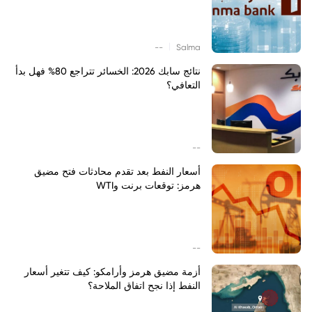
|
--
Salma
نتائج سابك 2026: الخسائر تتراجع 80% فهل بدأ
التعافي؟
--
أسعار النفط بعد تقدم محادثات فتح مضيق
هرمز: توقعات برنت وWTI
--
أزمة مضيق هرمز وأرامكو: كيف تتغير أسعار
النفط إذا نجح اتفاق الملاحة؟