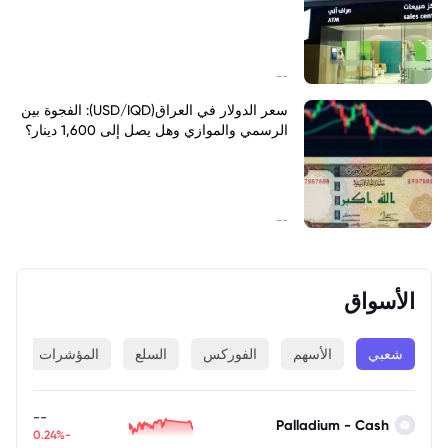
--
سعر الدولار في العراق(USD/IQD): الفجوة بين
الرسمي والموازي وهل يصل إلى 1,600 دينار؟
--
الأسواق
شعبي
الأسهم
الفوركس
السلع
المؤشرات
ا
--
Palladium - Cash
-0.24%