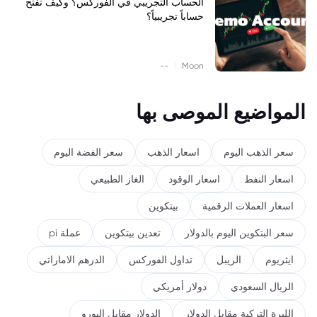
الحساب التجريبي في الفوركس؟ وكيف تفتح
حساباً تجريبياً؟
|
--
Moon
المواضيع الموصى بها
سعر الذهب اليوم
اسعار الذهب
سعر الفضة اليوم
اسعار النفط
اسعار الوقود
الغاز الطبيعي
اسعار العملات الرقمية
بيتكوين
سعر البتكوين اليوم بالدولار
تعدين بيتكوين
عملة pi
ايثريوم
الريبل
تداول الفوركس
الدرهم الاماراتي
الريال السعودي
دولار أمريكي
الليرة التركية مقابل الدولار
الدولار مقابل اليورو