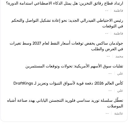
ارتداد قطاع رقائق التخزين: هل يمثل الذكاء الاصطناعي استدامة الدورة؟
|
فاطمة
--
رئيس الاحتياطي الفيدرالي الجديد: نحو إعادة تشكيل التواصل والتحكم
في التوقعات
|
فاطمة
--
جولدمان ساكس يخفض توقعات أسعار النفط لعام 2027 وسط تغيرات
في العرض والطلب
|
محمد
--
تقلبات سوق الأسهم الأمريكية: تحولات وتوقعات المستثمرين
|
علي
--
كأس العالم 2026: دفعة قوية لأسواق التنبؤات وتعزيز لـ DraftKings
|
علي
--
تعطّل سلسلة توريد سداسي فلوريد التنجستن الياباني يهدد صناعة أشباه
الموصلات
|
عائشة
--