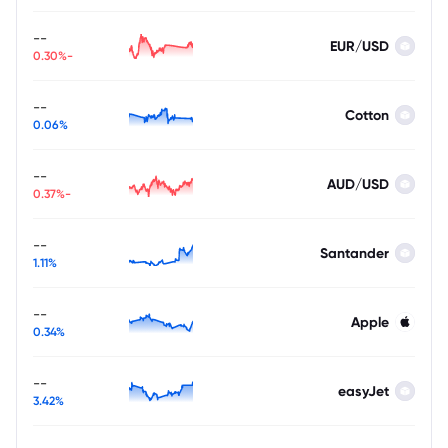
--
EUR/USD
-0.30%
--
Cotton
0.06%
--
AUD/USD
-0.37%
--
Santander
1.11%
--
Apple
0.34%
--
easyJet
3.42%