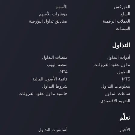
الفوركس
الأسهم
السلع
مؤشرات الأسهم
العملات الرقمية
صناديق تداول البورصة
السندات
التداول
أدوات التداول
منصات التداول
تداول عقود الفروقات
منصة الويب
التطبيق
MT4
MT5
قائمة الأصول المالية
معلومات التداول
شروط التداول
ساعات التداول
حاسبة تداول عقود الفروقات
التقويم الاقتصادي
تعلّم
الأخبار
أساسيات التداول