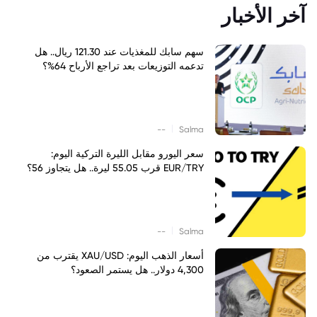
آخر الأخبار
سهم سابك للمغذيات عند 121.30 ريال.. هل
تدعمه التوزيعات بعد تراجع الأرباح 64%؟
|
--
Salma
سعر اليورو مقابل الليرة التركية اليوم:
EUR/TRY قرب 55.05 ليرة.. هل يتجاوز 56؟
|
--
Salma
أسعار الذهب اليوم: XAU/USD يقترب من
4,300 دولار.. هل يستمر الصعود؟