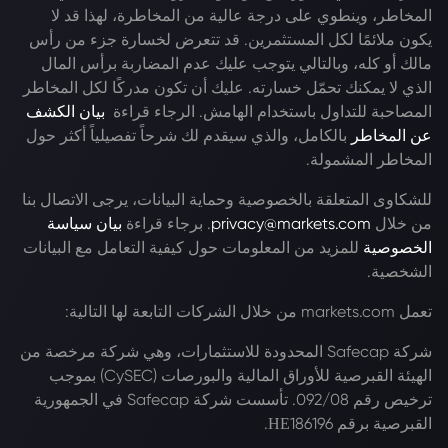
المخاطر، وينطوي على درجة عالية من المخاطرة، لهذا قد لا
يكون ملائمًا لكل المستثمرين. قد تتعرض لخسارة جزء من رأس
مالك أو كله، وبالتالي يتوجب عليك عدم المضاربة برأس المال
الذي لا يمكنك تحمّل خسارته. عليك أن تكون مدركًا لكل المخاطر
المصاحبة للتداول باستخدام الهامش. الرجاء قراءة
بيان الكشف
عن المخاطر
بالكامل، والذي سيقدم لك شرحاً تفصيلياً أكثر حول
المخاطر المشمولة.
للشكاوى المتعلقة بالخصوصية وحماية البيانات، يرجى الاتصال بنا
من خلال
privacy@markets.com
. برجاء قراءة
بيان سياسة
الخصوصية
للمزيد من المعلومات حول كيفية التعامل مع البيانات
الشخصية.
تعمل markets.com من خلال الشركات التابعة لها التالية:
شركة Safecap المحدودة للاستثمارات، وهي شركة مرخصة من
الهيئة القبرصية للأوراق المالية والبورصات (CySEC) بموجب
ترخيص رقم 092/08. تأسست شركة Safecap في الجمهورية
القبرصية برقم ΗΕ186196.