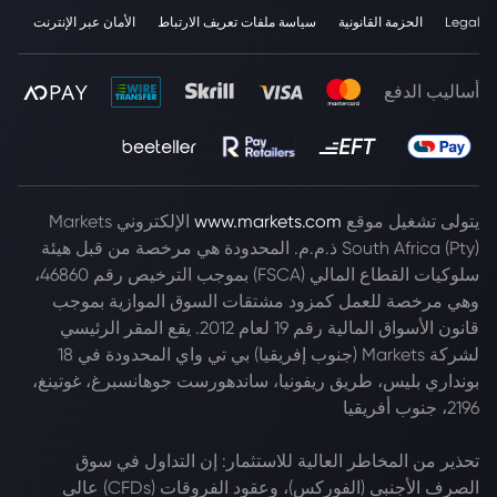
Legal
الحزمة القانونية
سياسة ملفات تعريف الارتباط
الأمان عبر الإنترنت
أساليب الدفع
يتولى تشغيل موقع
www.markets.com
الإلكتروني Markets
South Africa (Pty) ذ.م.م. المحدودة هي مرخصة من قبل هيئة
سلوكيات القطاع المالي (FSCA) بموجب الترخيص رقم 46860،
وهي مرخصة للعمل كمزود مشتقات السوق الموازية بموجب
قانون الأسواق المالية رقم 19 لعام 2012. يقع المقر الرئيسي
لشركة Markets (جنوب إفريقيا) بي تي واي المحدودة في 18
بونداري بليس، طريق ريفونيا، ساندهورست جوهانسبرغ، غوتينغ،
2196، جنوب أفريقيا
تحذير من المخاطر العالية للاستثمار: إن التداول في سوق
الصرف الأجنبي (الفوركس)، وعقود الفروقات (CFDs) عالي