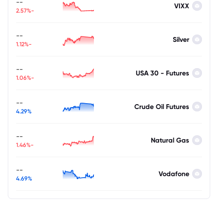
--
VIXX
-2.57%
--
Silver
-1.12%
--
USA 30 - Futures
-1.06%
--
Crude Oil Futures
4.29%
--
Natural Gas
-1.46%
--
Vodafone
4.69%