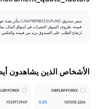
سعر صندوق EUFUND
قيمته. ظروف السوق: التغيرات في أسواق المال، بما 
ارتفاع الطلب على الصندوق يزيد من قيمته والعكس ص
الأشخاص الذين يشاهدون أيضً
RLBP.FOREX
GBPLBP.FOREX
103297.2969
0.2%
120558.2266