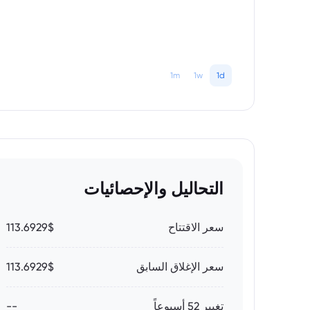
1m
1w
1d
التحاليل والإحصائيات
سعر الاقتتاح
113.6929$
سعر الإغلاق السابق
113.6929$
تغيير 52 أسبوعاً
--