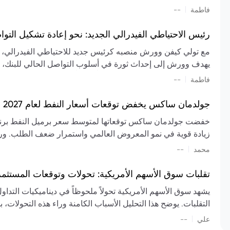
تشكيل تقييم الصناعة، مع توقعات بارتفاع مستمر في الأسعار عل
|
فاطمة
--
المعروض.
رئيس الاحتياطي الفيدرالي الجديد: نحو إعادة تشكيل التو
مع تولي كيفن وورش منصبه كرئيس جديد للاحتياطي الفيدرالي، تتجه
يهدف وورش إلى إحداث ثورة في أسلوب التواصل الحالي للبنك، مع
السياسة ويمنح البنك المركزي دوراً مبالغاً فيه. يسعى إلى إعاد
|
فاطمة
--
وتواترها، بهدف تقليل الاعتماد على إشارات السوق المسبقة وتعزيز
جولدمان ساكس يخفض توقعات أسعار النفط لعام 2027 وسط تغيرات في العرض والطلب
زيادة قوية في نمو المعروض العالمي واستمرار ضعف الطلب. ور
|
محمد
--
عام 2026. يشير التقرير أيضًا إلى أن تأثير اضطرابات الن
العالمية في الربع الثاني بلغت 
تقلبات سوق الأسهم الأمريكية: تحولات وتوقعات المستثم
سابقًا. من المتوقع عودة صادرات دول الخليج إلى طبيعتها بحل
يشهد سوق الأسهم الأمريكية تحولاً ملحوظاً في ديناميكيات التدا
عدم اليقين الجيوسياسي يمكن أن يؤدي إلى تقلبات سعرية حادة، 
التقلبات. يوضح هذا التحليل الأسباب الكامنة وراء هذه التحولات، ب
استمرار الاضطرابات، وسيناريوهات لانخفاض الأسعار في حال
|
علي
إضافي.
--