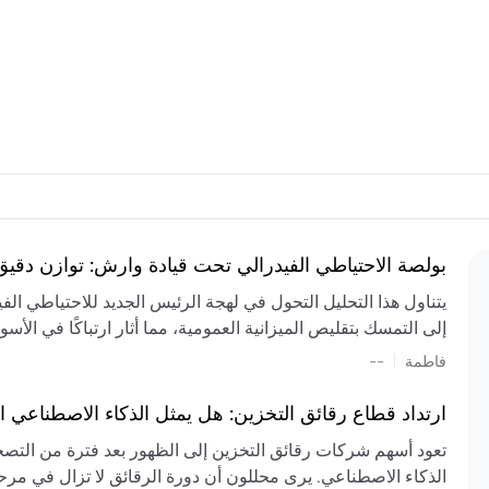
بولصة الاحتياطي الفيدرالي تحت قيادة وارش: توازن دقي
يتناول هذا التحليل التحول في لهجة الرئيس الجديد للاحتياطي ال
إلى التمسك بتقليص الميزانية العمومية، مما أثار ارتباكًا في الأس
المستمر، والعجز المالي الكبير، والتوترات الجيوسياسية في الش
|
فاطمة
--
الميزانية بشكل حاد. يتنبأ الخبراء بفترة ترقب للسياسة النقدية، 
وتجنب التدابير الاستفزازية التي قد تزعزع استقرار السوق.
ارتداد قطاع رقائق التخزين: هل يمثل الذكاء الاصطناعي ا
تعود أسهم شركات رقائق التخزين إلى الظهور بعد فترة من التص
الذكاء الاصطناعي. يرى محللون أن دورة الرقائق لا تزال في مرحل