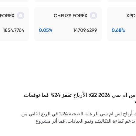
.FOREX
CHFUZS.FOREX
XPD
1854.7764
0.05%
14709.6299
0.68%
نتائج اس ام سي Q2 2026: الأرباح تقفز 24% فما توقعات
ارتفعت أرباح اس ام سي للرعاية الصحية 24% في الربع الثاني من
20، بدعم كفاءة التكاليف ونمو العيادات. فما أثر مشروع
ى سابك على التوقعات؟