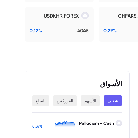
USDKHR.FOREX
CHFARS
0.12%
4045
0.29%
الأسواق
شعبي
الأسهم
الفوركس
السلع
المؤشرات
--
Palladium - Cash
0.37%