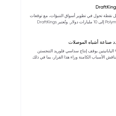
التكنولوجيا:** فقدت الأسهم التكنولوجية الكبرى قوتها الرائدة، وأصبحت حركاتها السعرية متقلبة. * **زيادة تقلب
المؤشرات:** بلغ تذبذب مؤشر S&P 500 مستويات قياسية، مما يشير إلى انخفاض كبير في استقرار السوق. * **عوامل
ديث من بيرنشتاين إلى أن كأس العالم 2026 قد تمثل نقطة تحول في تطوير أسواق التنبؤات، مع توقعات
وبيانات التوظيف، تضع المستثمرين في حالة صراع بين
بأن تصل حجم الرهانات الأمريكية في أسواق مثل Kalshi و Polymarket إلى 10 مليارات دولار. وتُعتبر DraftKings
داول القطاعات وتبادل الأنماط، مع تباعد آراء المستثمرين حول
 الحصرية باللغة الإسبانية، بالإضافة إلى توسعها في
يدرالي:** يترقب السوق قرارات مجلس الاحتياطي الفيدرالي ومؤتمراته
لاتجاه المستقبلي. * **تحذيرات محللي وول ستريت:** تصاعد التشاؤم بين محللي وول
د صناعة أشباه الموصلات
يستعرض هذا التحليل تداعيات قرار شركتي關東電化 و中央硝子 اليابانيتين بوقف إنتاج سداسي فلوريد التنجستن
يناقش الأسباب الكامنة وراء هذا القرار، بما في ذلك
ة الأمد في تأمين الإمدادات. كما يسلط الضوء على
المخاطر التي تواجه شركات الرقائق الكبرى مثل سامسونج، وSK Hynix، وTSMC، والحاجة الملحة لإيجاد بدائل. ويتطرق
لية، وآفاق إعادة هيكلة سلسلة التوريد العالمية نحو
كون طويلة الأمد ومكلفة.