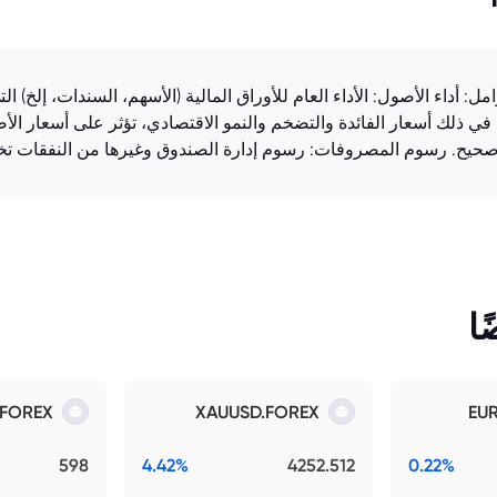
LU0679891803. يتأثر بعدة عوامل: أداء الأصول: الأداء العام للأوراق المالية (الأسهم، ال
في ذلك أسعار الفائدة والتضخم والنمو الاقتصادي، تؤثر على أسعار ال
حيح. رسوم المصروفات: رسوم إدارة الصندوق وغيرها من النفقات تخفض
ا
.FOREX
XAUUSD.FOREX
EU
598
4.42%
4252.512
0.22%