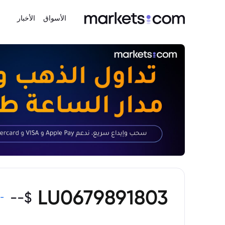
الأسواق
الأخبار
LU0679891803
--
$
-