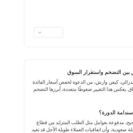
ق بين التضخم واستقرار السوق
فيدرالي، كيفن وارش، من الدعوة لخفض أسعار الفائدة
واق. يعكس هذا التغيير ضغوطًا متعددة، أبرزها التضخم
رق الأوسط، التي تقيد خيارات خفض الفائدة أو خفض
مع التركيز على الحفاظ على أسعار الفائدة مرتفعة
ستدامة الدورة؟
حيح، مدفوعة بعوامل مثل الطلب المتزايد من قطاع
ة صعودية، وأن اتفاقيات العملاء طويلة الأجل قد تعيد