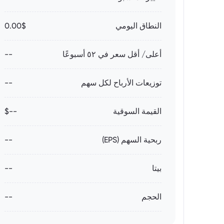
النطاق اليومي
0.00$
أعلى/ أقل سعر في ٥٢ أسبوعًا
--
توزيعات الأرباح لكل سهم
--
القيمة السوقية
--$
ربحية السهم (EPS)
--
بيتا
--
الحجم
--