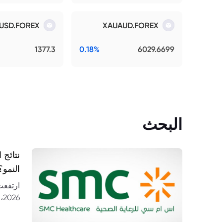
USD.FOREX
XAUAUD.FOREX
1377.3
0.18%
6029.6699
البحث
النمو؟
26
مستشف