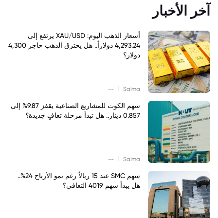
آخر الأخبار
أسعار الذهب اليوم: XAU/USD يرتفع إلى
4,293.24 دولاراً.. هل يخترق الذهب حاجز 4,300
دولار؟
|
--
Salma
سهم الكوت للمشاريع الصناعية يقفز 9.87% إلى
0.857 دينار.. هل تبدأ مرحلة تعافٍ جديدة؟
|
--
Salma
سهم SMC عند 15 ريالاً رغم نمو الأرباح 24%..
هل يبدأ سهم 4019 التعافي؟