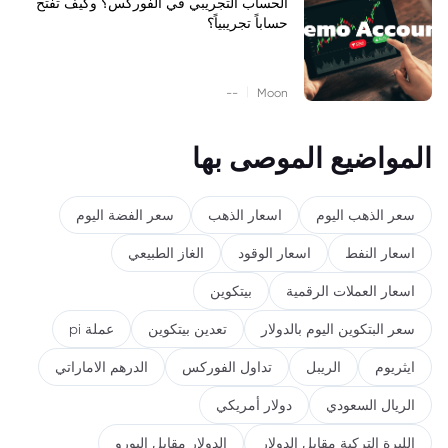
الحساب التجريبي في الفوركس؟ وكيف تفتح
حساباً تجريبياً؟
|
--
Moon
المواضيع الموصى بها
سعر الذهب اليوم
اسعار الذهب
سعر الفضة اليوم
اسعار النفط
اسعار الوقود
الغاز الطبيعي
اسعار العملات الرقمية
بيتكوين
سعر البتكوين اليوم بالدولار
تعدين بيتكوين
عملة pi
ايثريوم
الريبل
تداول الفوركس
الدرهم الاماراتي
الريال السعودي
دولار أمريكي
الليرة التركية مقابل الدولار
الدولار مقابل اليورو