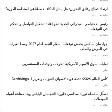
فاطمة
--
ارتداد قطاع رقائق التخزين: هل يمثل الذكاء الاصطناعي استدامة الدورة؟
|
فاطمة
--
رئيس الاحتياطي الفيدرالي الجديد: نحو إعادة تشكيل التواصل والتحكم
في التوقعات
|
فاطمة
--
جولدمان ساكس يخفض توقعات أسعار النفط لعام 2027 وسط تغيرات
في العرض والطلب
|
محمد
--
تقلبات سوق الأسهم الأمريكية: تحولات وتوقعات المستثمرين
|
علي
--
كأس العالم 2026: دفعة قوية لأسواق التنبؤات وتعزيز لـ DraftKings
|
علي
--
تعطّل سلسلة توريد سداسي فلوريد التنجستن الياباني يهدد صناعة أشباه
الموصلات
|
عائشة
--