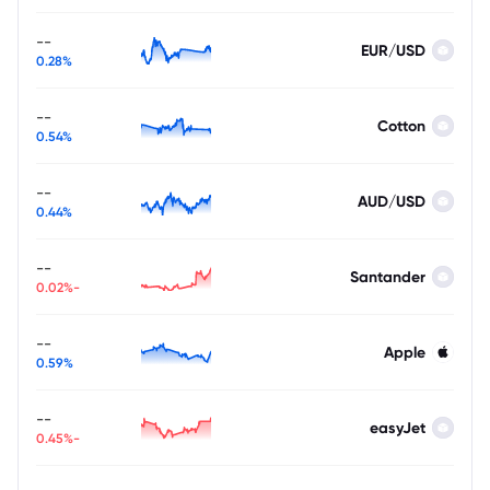
--
EUR/USD
0.28%
--
Cotton
0.54%
--
AUD/USD
0.44%
--
Santander
-0.02%
--
Apple
0.59%
--
easyJet
-0.45%