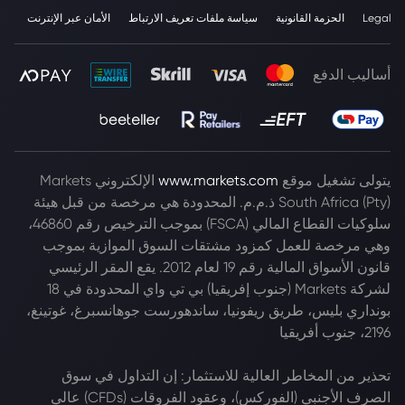
Legal
الحزمة القانونية
سياسة ملفات تعريف الارتباط
الأمان عبر الإنترنت
أساليب الدفع
يتولى تشغيل موقع
www.markets.com
الإلكتروني Markets
South Africa (Pty) ذ.م.م. المحدودة هي مرخصة من قبل هيئة
سلوكيات القطاع المالي (FSCA) بموجب الترخيص رقم 46860،
وهي مرخصة للعمل كمزود مشتقات السوق الموازية بموجب
قانون الأسواق المالية رقم 19 لعام 2012. يقع المقر الرئيسي
لشركة Markets (جنوب إفريقيا) بي تي واي المحدودة في 18
بونداري بليس، طريق ريفونيا، ساندهورست جوهانسبرغ، غوتينغ،
2196، جنوب أفريقيا
تحذير من المخاطر العالية للاستثمار: إن التداول في سوق
الصرف الأجنبي (الفوركس)، وعقود الفروقات (CFDs) عالي