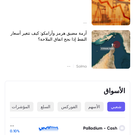
--
أزمة مضيق هرمز وأرامكو: كيف تتغير أسعار
النفط إذا نجح اتفاق الملاحة؟
|
--
Salma
الأسواق
شعبي
الأسهم
الفوركس
السلع
المؤشرات
ا
--
Palladium - Cash
0.10%