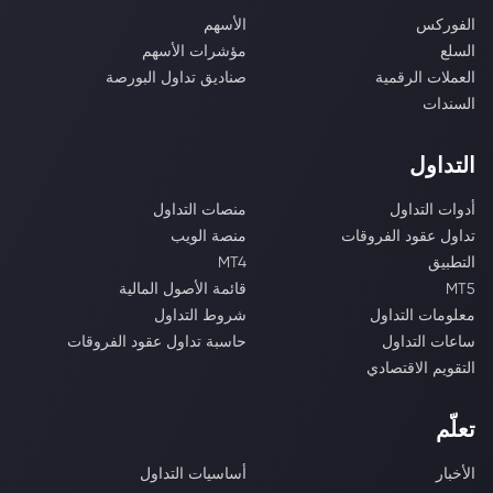
الفوركس
الأسهم
السلع
مؤشرات الأسهم
العملات الرقمية
صناديق تداول البورصة
السندات
التداول
أدوات التداول
منصات التداول
تداول عقود الفروقات
منصة الويب
التطبيق
MT4
MT5
قائمة الأصول المالية
معلومات التداول
شروط التداول
ساعات التداول
حاسبة تداول عقود الفروقات
التقويم الاقتصادي
تعلّم
الأخبار
أساسيات التداول