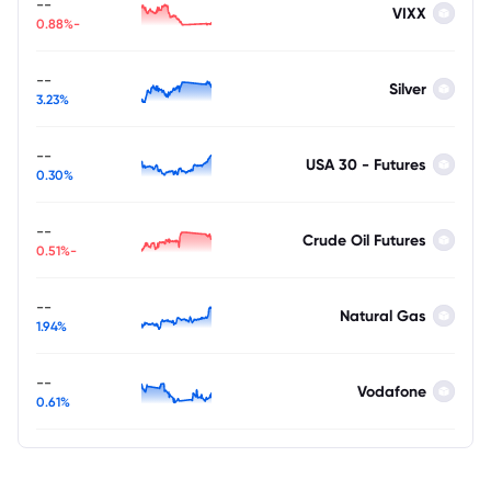
--
VIXX
-0.88%
--
Silver
3.23%
--
USA 30 - Futures
0.30%
--
Crude Oil Futures
-0.51%
--
Natural Gas
1.94%
--
Vodafone
0.61%