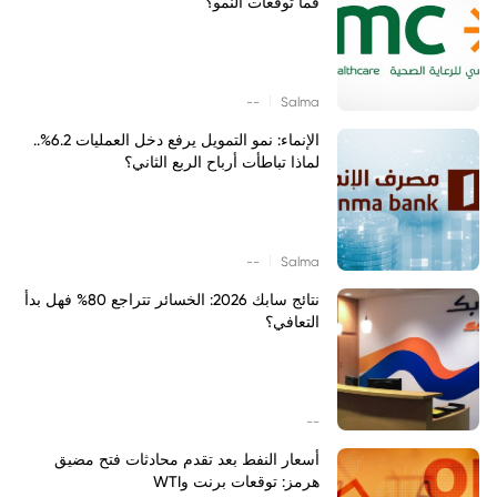
فما توقعات النمو؟
|
--
Salma
الإنماء: نمو التمويل يرفع دخل العمليات 6.2%..
لماذا تباطأت أرباح الربع الثاني؟
|
--
Salma
نتائج سابك 2026: الخسائر تتراجع 80% فهل بدأ
التعافي؟
--
أسعار النفط بعد تقدم محادثات فتح مضيق
هرمز: توقعات برنت وWTI