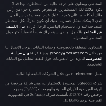
المخاطر، وينطوي على درجة عالية من المخاطرة، لهذا قد لا
يكون ملائمًا لكل المستثمرين. قد تتعرض لخسارة جزء من رأس
مالك أو كله، وبالتالي يتوجب عليك عدم المضاربة برأس المال
الذي لا يمكنك تحمّل خسارته. عليك أن تكون مدركًا لكل المخاطر
المصاحبة للتداول باستخدام الهامش. الرجاء قراءة
بيان الكشف
عن المخاطر
بالكامل، والذي سيقدم لك شرحاً تفصيلياً أكثر حول
المخاطر المشمولة.
للشكاوى المتعلقة بالخصوصية وحماية البيانات، يرجى الاتصال بنا
من خلال
privacy@markets.com
. برجاء قراءة
بيان سياسة
الخصوصية
للمزيد من المعلومات حول كيفية التعامل مع البيانات
الشخصية.
تعمل markets.com من خلال الشركات التابعة لها التالية:
شركة Safecap المحدودة للاستثمارات، وهي شركة مرخصة من
الهيئة القبرصية للأوراق المالية والبورصات (CySEC) بموجب
ترخيص رقم 092/08. تأسست شركة Safecap في الجمهورية
القبرصية برقم ΗΕ186196.