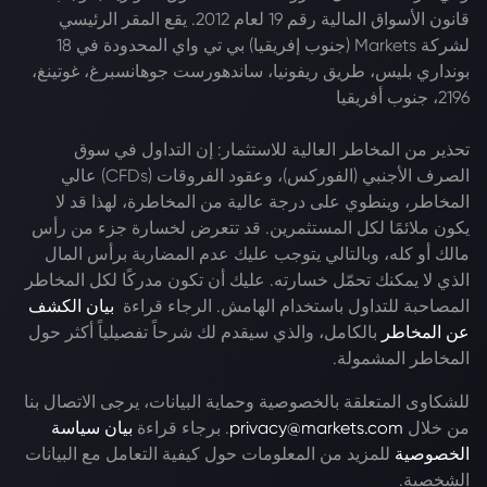
قانون الأسواق المالية رقم 19 لعام 2012. يقع المقر الرئيسي
لشركة Markets (جنوب إفريقيا) بي تي واي المحدودة في 18
بونداري بليس، طريق ريفونيا، ساندهورست جوهانسبرغ، غوتينغ،
2196، جنوب أفريقيا
تحذير من المخاطر العالية للاستثمار: إن التداول في سوق
الصرف الأجنبي (الفوركس)، وعقود الفروقات (CFDs) عالي
المخاطر، وينطوي على درجة عالية من المخاطرة، لهذا قد لا
يكون ملائمًا لكل المستثمرين. قد تتعرض لخسارة جزء من رأس
مالك أو كله، وبالتالي يتوجب عليك عدم المضاربة برأس المال
الذي لا يمكنك تحمّل خسارته. عليك أن تكون مدركًا لكل المخاطر
المصاحبة للتداول باستخدام الهامش. الرجاء قراءة
بيان الكشف
عن المخاطر
بالكامل، والذي سيقدم لك شرحاً تفصيلياً أكثر حول
المخاطر المشمولة.
للشكاوى المتعلقة بالخصوصية وحماية البيانات، يرجى الاتصال بنا
من خلال
privacy@markets.com
. برجاء قراءة
بيان سياسة
الخصوصية
للمزيد من المعلومات حول كيفية التعامل مع البيانات
الشخصية.