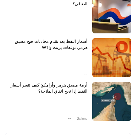
التعافي؟
--
أسعار النفط بعد تقدم محادثات فتح مضيق
هرمز: توقعات برنت وWTI
--
أزمة مضيق هرمز وأرامكو: كيف تتغير أسعار
النفط إذا نجح اتفاق الملاحة؟
|
--
Salma