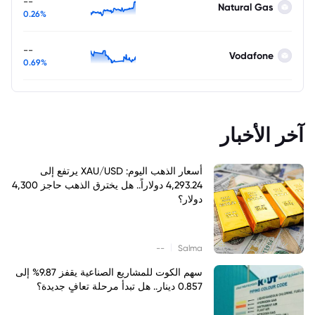
--
Natural Gas
0.26%
--
Vodafone
0.69%
آخر الأخبار
أسعار الذهب اليوم: XAU/USD يرتفع إلى
4,293.24 دولاراً.. هل يخترق الذهب حاجز 4,300
دولار؟
|
--
Salma
سهم الكوت للمشاريع الصناعية يقفز 9.87% إلى
0.857 دينار.. هل تبدأ مرحلة تعافٍ جديدة؟