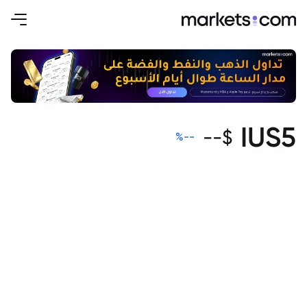
IUS5
--
$
%
--