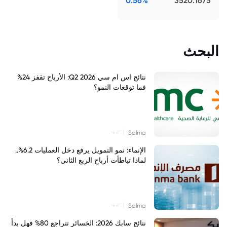
0.56%
3520.1675
البحث
نتائج اس ام سي Q2 2026: الأرباح تقفز 24%
فما توقعات النمو؟
|
--
Salma
الإنماء: نمو التمويل يرفع دخل العمليات 6.2%..
لماذا تباطأت أرباح الربع الثاني؟
|
--
Salma
نتائج سابك 2026: الخسائر تتراجع 80% فهل بدأ