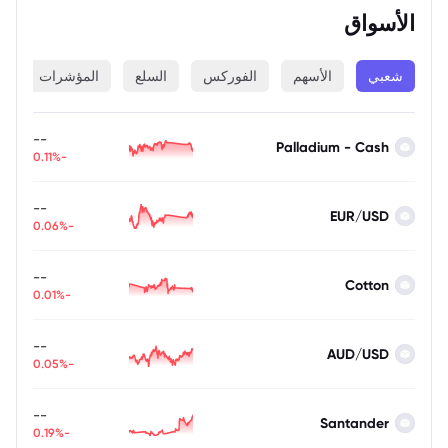
الأسواق
شعبي
الأسهم
الفوركس
السلع
المؤشرات
ا
--
Palladium - Cash
-0.11%
--
EUR/USD
-0.06%
--
Cotton
-0.01%
--
AUD/USD
-0.05%
--
Santander
-0.19%