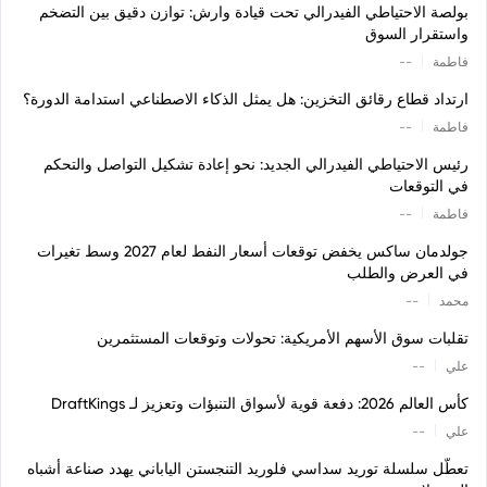
بولصة الاحتياطي الفيدرالي تحت قيادة وارش: توازن دقيق بين التضخم
واستقرار السوق
|
فاطمة
--
ارتداد قطاع رقائق التخزين: هل يمثل الذكاء الاصطناعي استدامة الدورة؟
|
فاطمة
--
رئيس الاحتياطي الفيدرالي الجديد: نحو إعادة تشكيل التواصل والتحكم
في التوقعات
|
فاطمة
--
جولدمان ساكس يخفض توقعات أسعار النفط لعام 2027 وسط تغيرات
في العرض والطلب
|
محمد
--
تقلبات سوق الأسهم الأمريكية: تحولات وتوقعات المستثمرين
|
علي
--
كأس العالم 2026: دفعة قوية لأسواق التنبؤات وتعزيز لـ DraftKings
|
علي
--
تعطّل سلسلة توريد سداسي فلوريد التنجستن الياباني يهدد صناعة أشباه