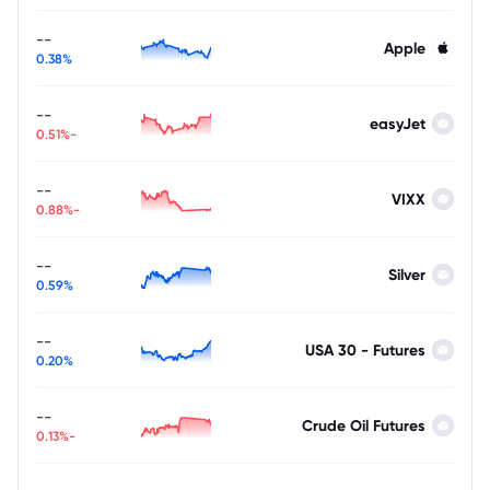
--
Apple
0.38%
--
easyJet
-0.51%
--
VIXX
-0.88%
--
Silver
0.59%
--
USA 30 - Futures
0.20%
--
Crude Oil Futures
-0.13%