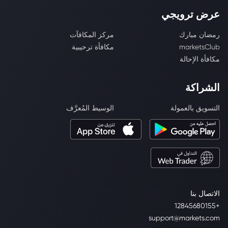
عرض ترويجي
رمضان مبارك
مركز المكافآت
marketsClub
مكافأة ترحيبية
مكافأة الإحالة
الشراكة
التسويق بالعمولة
الوسيط المُعرَّف
الاتصال بنا
+12845680155
support@markets.com