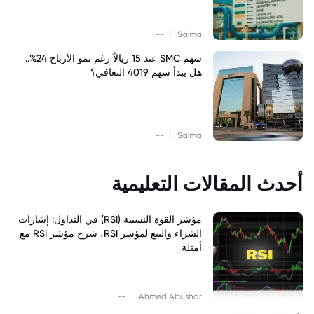
|
--
Salma
سهم SMC عند 15 ريالاً رغم نمو الأرباح 24%..
هل يبدأ سهم 4019 التعافي؟
|
--
Salma
أحدث المقالات التعليمية
مؤشر القوة النسبية (RSI) في التداول: إشارات
الشراء والبيع لمؤشر RSI، شرح مؤشر RSI مع
أمثلة
|
--
Ahmed Abushar