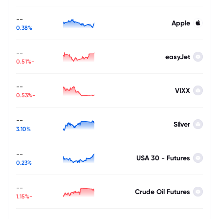
--
Apple
0.38%
--
easyJet
-0.51%
--
VIXX
-0.53%
--
Silver
3.10%
--
USA 30 - Futures
0.23%
--
Crude Oil Futures
-1.15%