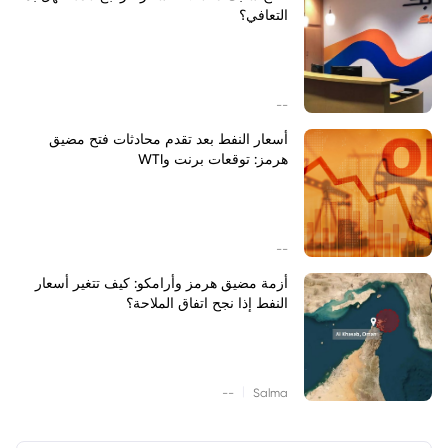
التعافي؟
--
أسعار النفط بعد تقدم محادثات فتح مضيق
هرمز: توقعات برنت وWTI
--
أزمة مضيق هرمز وأرامكو: كيف تتغير أسعار
النفط إذا نجح اتفاق الملاحة؟
|
--
Salma