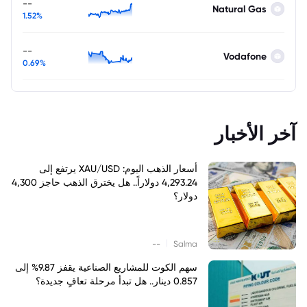
--
Natural Gas
1.52%
--
Vodafone
0.69%
آخر الأخبار
أسعار الذهب اليوم: XAU/USD يرتفع إلى
4,293.24 دولاراً.. هل يخترق الذهب حاجز 4,300
دولار؟
|
--
Salma
سهم الكوت للمشاريع الصناعية يقفز 9.87% إلى
0.857 دينار.. هل تبدأ مرحلة تعافٍ جديدة؟