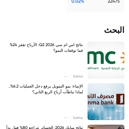
0.02%
22475
البحث
نتائج اس ام سي Q2 2026: الأرباح تقفز 24%
فما توقعات النمو؟
|
--
Salma
الإنماء: نمو التمويل يرفع دخل العمليات 6.2%..
لماذا تباطأت أرباح الربع الثاني؟
|
--
Salma
نتائج سابك 2026: الخسائر تتراجع 80% فهل بدأ