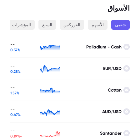
الأسواق
شعبي
الأسهم
الفوركس
السلع
المؤشرات
ا
--
Palladium - Cash
0.37%
--
EUR/USD
0.28%
--
Cotton
1.57%
--
AUD/USD
0.47%
--
Santander
-0.19%