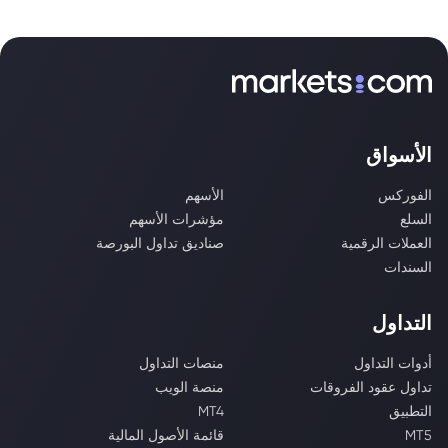
الأسواق
الفوركس
الأسهم
السلع
مؤشرات الأسهم
العملات الرقمية
صناديق تداول البورصة
السندات
التداول
أدوات التداول
منصات التداول
تداول عقود الفروقات
منصة الويب
التطبيق
MT4
MT5
قائمة الأصول المالية