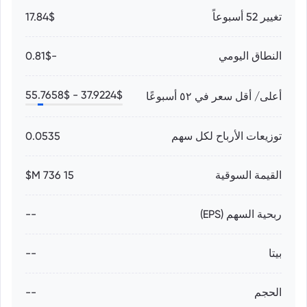
تغيير 52 أسبوعاً
17.84$
النطاق اليومي
-0.81$
55.7658
$
37.9224
$ -
أعلى/ أقل سعر في ٥٢ أسبوعًا
توزيعات الأرباح لكل سهم
0.0535
القيمة السوقية
15 736 M$
ربحية السهم (EPS)
--
بيتا
--
الحجم
--