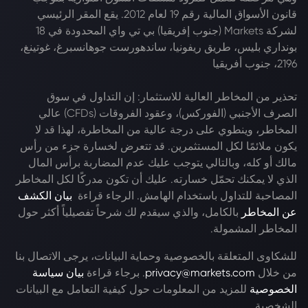
قانون الأسواق المالية رقم 19 لعام 2012. يقع المقر الرئيسي
لشركة Markets (جنوب إفريقيا) بي تي واي المحدودة في 18
بونداري بليس، طريق ريفونيا، ساندهورست جوهانسبرغ، غوتينغ،
2196، جنوب أفريقيا
تحذير من المخاطر العالية للاستثمار: إن التداول في سوق
الصرف الأجنبي (الفوركس)، وعقود الفروقات (CFDs) عالي
المخاطر، وينطوي على درجة عالية من المخاطرة، لهذا قد لا
يكون ملائمًا لكل المستثمرين. قد تتعرض لخسارة جزء من رأس
مالك أو كله، وبالتالي يتوجب عليك عدم المضاربة برأس المال
الذي لا يمكنك تحمّل خسارته. عليك أن تكون مدركًا لكل المخاطر
المصاحبة للتداول باستخدام الهامش. الرجاء قراءة
بيان الكشف
عن المخاطر
بالكامل، والذي سيقدم لك شرحاً تفصيلياً أكثر حول
المخاطر المشمولة.
للشكاوى المتعلقة بالخصوصية وحماية البيانات، يرجى الاتصال بنا
من خلال
privacy@markets.com
. برجاء قراءة
بيان سياسة
الخصوصية
للمزيد من المعلومات حول كيفية التعامل مع البيانات
الشخصية.