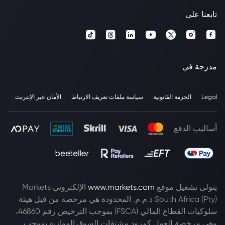
تابعنا على
مدرجة في
Legal
الحزمة القانونية
سياسة ملفات تعريف الارتباط
الأمان عبر الإنترنت
أساليب الدفع
يتولى تشغيل موقع
www.markets.com
الإلكتروني Markets
South Africa (Pty) ذ.م.م. المحدودة هي مرخصة من قبل هيئة
سلوكيات القطاع المالي (FSCA) بموجب الترخيص رقم 46860،
وهي مرخصة للعمل كمزود مشتقات السوق الموازية بموجب