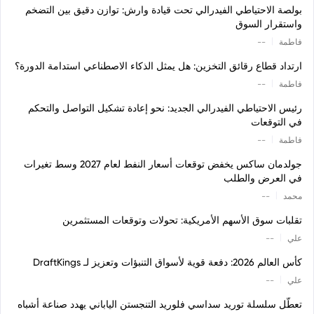
بولصة الاحتياطي الفيدرالي تحت قيادة وارش: توازن دقيق بين التضخم
واستقرار السوق
|
فاطمة
--
ارتداد قطاع رقائق التخزين: هل يمثل الذكاء الاصطناعي استدامة الدورة؟
|
فاطمة
--
رئيس الاحتياطي الفيدرالي الجديد: نحو إعادة تشكيل التواصل والتحكم
في التوقعات
|
فاطمة
--
جولدمان ساكس يخفض توقعات أسعار النفط لعام 2027 وسط تغيرات
في العرض والطلب
|
محمد
--
تقلبات سوق الأسهم الأمريكية: تحولات وتوقعات المستثمرين
|
علي
--
كأس العالم 2026: دفعة قوية لأسواق التنبؤات وتعزيز لـ DraftKings
|
علي
--
تعطّل سلسلة توريد سداسي فلوريد التنجستن الياباني يهدد صناعة أشباه