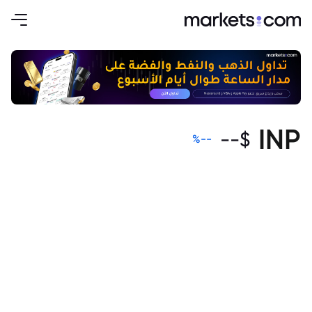
INP
--
$
%
--