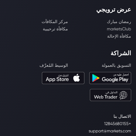
عرض ترويجي
رمضان مبارك
مركز المكافآت
marketsClub
مكافأة ترحيبية
مكافأة الإحالة
الشراكة
التسويق بالعمولة
الوسيط المُعرَّف
الاتصال بنا
+12845680155
support@markets.com