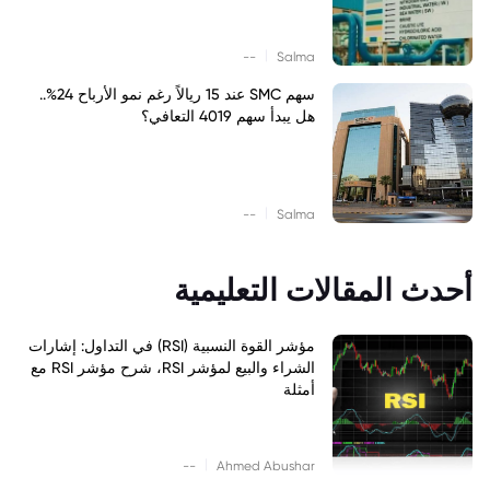
|
--
Salma
سهم SMC عند 15 ريالاً رغم نمو الأرباح 24%..
هل يبدأ سهم 4019 التعافي؟
|
--
Salma
أحدث المقالات التعليمية
مؤشر القوة النسبية (RSI) في التداول: إشارات
الشراء والبيع لمؤشر RSI، شرح مؤشر RSI مع
أمثلة
|
--
Ahmed Abushar