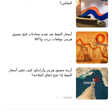
التعافي؟
--
أسعار النفط بعد تقدم محادثات فتح مضيق
هرمز: توقعات برنت وWTI
--
أزمة مضيق هرمز وأرامكو: كيف تتغير أسعار
النفط إذا نجح اتفاق الملاحة؟
|
--
Salma