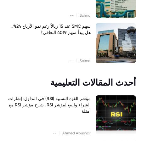
|
--
Salma
سهم SMC عند 15 ريالاً رغم نمو الأرباح 24%..
هل يبدأ سهم 4019 التعافي؟
|
--
Salma
أحدث المقالات التعليمية
مؤشر القوة النسبية (RSI) في التداول: إشارات
الشراء والبيع لمؤشر RSI، شرح مؤشر RSI مع
أمثلة
|
--
Ahmed Abushar