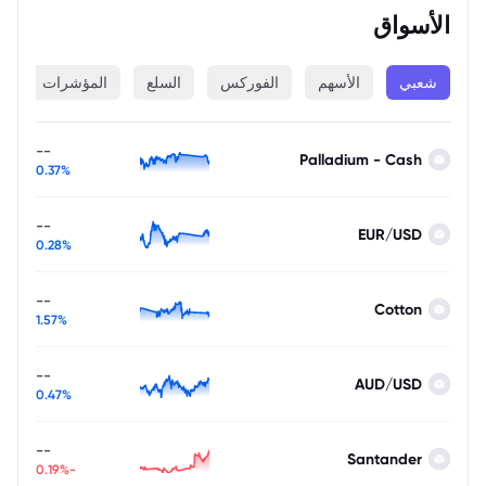
الأسواق
شعبي
الأسهم
الفوركس
السلع
المؤشرات
ا
--
Palladium - Cash
0.37%
--
EUR/USD
0.28%
--
Cotton
1.57%
--
AUD/USD
0.47%
--
Santander
-0.19%