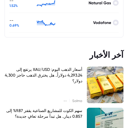
--
Natural Gas
1.52%
--
Vodafone
0.69%
آخر الأخبار
أسعار الذهب اليوم: XAU/USD يرتفع إلى
4,293.24 دولاراً.. هل يخترق الذهب حاجز 4,300
دولار؟
|
--
Salma
سهم الكوت للمشاريع الصناعية يقفز 9.87% إلى
0.857 دينار.. هل تبدأ مرحلة تعافٍ جديدة؟