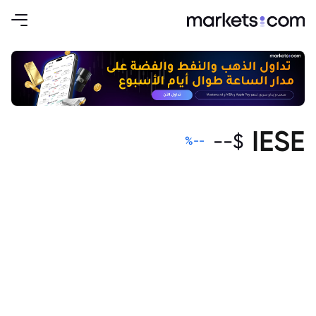
IESE
--
$
%
--