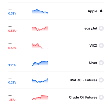
--
Apple
0.38%
--
easyJet
-0.51%
--
VIXX
-0.53%
--
Silver
3.10%
--
USA 30 - Futures
0.23%
--
Crude Oil Futures
-1.15%