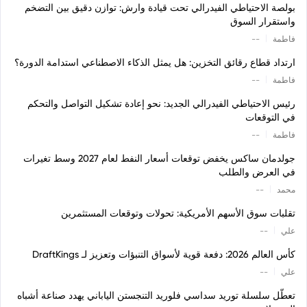
بولصة الاحتياطي الفيدرالي تحت قيادة وارش: توازن دقيق بين التضخم
واستقرار السوق
|
فاطمة
--
ارتداد قطاع رقائق التخزين: هل يمثل الذكاء الاصطناعي استدامة الدورة؟
|
فاطمة
--
رئيس الاحتياطي الفيدرالي الجديد: نحو إعادة تشكيل التواصل والتحكم
في التوقعات
|
فاطمة
--
جولدمان ساكس يخفض توقعات أسعار النفط لعام 2027 وسط تغيرات
في العرض والطلب
|
محمد
--
تقلبات سوق الأسهم الأمريكية: تحولات وتوقعات المستثمرين
|
علي
--
كأس العالم 2026: دفعة قوية لأسواق التنبؤات وتعزيز لـ DraftKings
|
علي
--
تعطّل سلسلة توريد سداسي فلوريد التنجستن الياباني يهدد صناعة أشباه