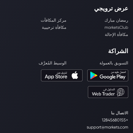
عرض ترويجي
رمضان مبارك
مركز المكافآت
marketsClub
مكافأة ترحيبية
مكافأة الإحالة
الشراكة
التسويق بالعمولة
الوسيط المُعرَّف
الاتصال بنا
+12845680155
support@markets.com