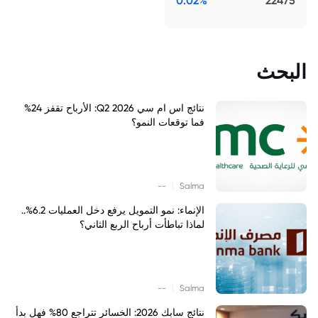
0.02%
22475
البحث
نتائج اس ام سي Q2 2026: الأرباح تقفز 24%
فما توقعات النمو؟
|
--
Salma
الإنماء: نمو التمويل يرفع دخل العمليات 6.2%..
لماذا تباطأت أرباح الربع الثاني؟
|
--
Salma
نتائج سابك 2026: الخسائر تتراجع 80% فهل بدأ