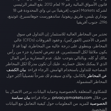
قانون الأسواق المالية رقم 19 لعام 2012. يقع المقر الرئيسي
لشركة Markets (جنوب إفريقيا) بي تي واي المحدودة في 18
بونداري بليس، طريق ريفونيا، ساندهورست جوهانسبرغ، غوتينغ،
2196، جنوب أفريقيا
تحذير من المخاطر العالية للاستثمار: إن التداول في سوق
الصرف الأجنبي (الفوركس)، وعقود الفروقات (CFDs) عالي
المخاطر، وينطوي على درجة عالية من المخاطرة، لهذا قد لا
يكون ملائمًا لكل المستثمرين. قد تتعرض لخسارة جزء من رأس
مالك أو كله، وبالتالي يتوجب عليك عدم المضاربة برأس المال
الذي لا يمكنك تحمّل خسارته. عليك أن تكون مدركًا لكل المخاطر
المصاحبة للتداول باستخدام الهامش. الرجاء قراءة
بيان الكشف
عن المخاطر
بالكامل، والذي سيقدم لك شرحاً تفصيلياً أكثر حول
المخاطر المشمولة.
للشكاوى المتعلقة بالخصوصية وحماية البيانات، يرجى الاتصال بنا
من خلال
privacy@markets.com
. برجاء قراءة
بيان سياسة
الخصوصية
للمزيد من المعلومات حول كيفية التعامل مع البيانات
الشخصية.