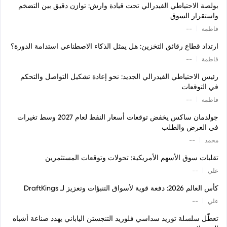
بولصة الاحتياطي الفيدرالي تحت قيادة وارش: توازن دقيق بين التضخم
واستقرار السوق
|
فاطمة
--
ارتداد قطاع رقائق التخزين: هل يمثل الذكاء الاصطناعي استدامة الدورة؟
|
فاطمة
--
رئيس الاحتياطي الفيدرالي الجديد: نحو إعادة تشكيل التواصل والتحكم
في التوقعات
|
فاطمة
--
جولدمان ساكس يخفض توقعات أسعار النفط لعام 2027 وسط تغيرات
في العرض والطلب
|
محمد
--
تقلبات سوق الأسهم الأمريكية: تحولات وتوقعات المستثمرين
|
علي
--
كأس العالم 2026: دفعة قوية لأسواق التنبؤات وتعزيز لـ DraftKings
|
علي
--
تعطّل سلسلة توريد سداسي فلوريد التنجستن الياباني يهدد صناعة أشباه