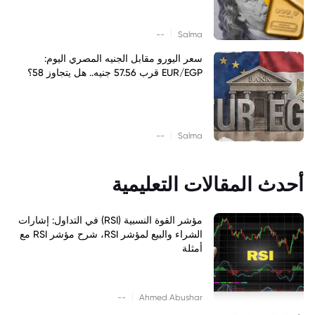
|
--
Salma
سعر اليورو مقابل الجنيه المصري اليوم:
EUR/EGP قرب 57.56 جنيه.. هل يتجاوز 58؟
|
--
Salma
أحدث المقالات التعليمية
مؤشر القوة النسبية (RSI) في التداول: إشارات
الشراء والبيع لمؤشر RSI، شرح مؤشر RSI مع
أمثلة
|
--
Ahmed Abushar