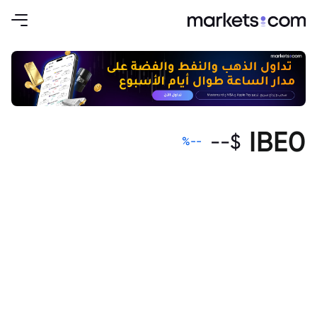
IBE0
--
$
%
--