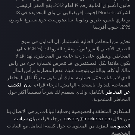
قانون الأسواق المالية رقم 19 لعام 2012. يقع المقر الرئيسي
لشركة Markets (جنوب إفريقيا) بي تي واي المحدودة في 18
بونداري بليس، طريق ريفونيا، ساندهورست جوهانسبرغ، غوتينغ،
2196، جنوب أفريقيا
تحذير من المخاطر العالية للاستثمار: إن التداول في سوق
الصرف الأجنبي (الفوركس)، وعقود الفروقات (CFDs) عالي
المخاطر، وينطوي على درجة عالية من المخاطرة، لهذا قد لا
يكون ملائمًا لكل المستثمرين. قد تتعرض لخسارة جزء من رأس
مالك أو كله، وبالتالي يتوجب عليك عدم المضاربة برأس المال
الذي لا يمكنك تحمّل خسارته. عليك أن تكون مدركًا لكل المخاطر
المصاحبة للتداول باستخدام الهامش. الرجاء قراءة
بيان الكشف
عن المخاطر
بالكامل، والذي سيقدم لك شرحاً تفصيلياً أكثر حول
المخاطر المشمولة.
للشكاوى المتعلقة بالخصوصية وحماية البيانات، يرجى الاتصال بنا
من خلال
privacy@markets.com
. برجاء قراءة
بيان سياسة
الخصوصية
للمزيد من المعلومات حول كيفية التعامل مع البيانات
الشخصية.