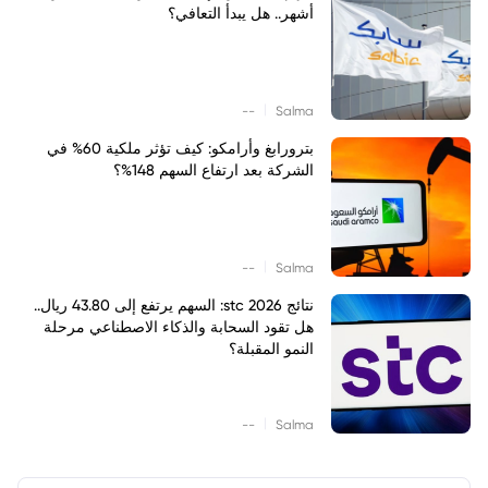
أشهر.. هل يبدأ التعافي؟
|
--
Salma
بترورابغ وأرامكو: كيف تؤثر ملكية 60% في
الشركة بعد ارتفاع السهم 148%؟
|
--
Salma
نتائج stc 2026: السهم يرتفع إلى 43.80 ريال..
هل تقود السحابة والذكاء الاصطناعي مرحلة
النمو المقبلة؟
|
--
Salma