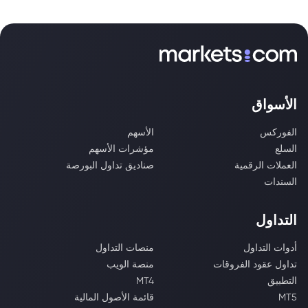
الأسواق
الفوركس
الأسهم
السلع
مؤشرات الأسهم
العملات الرقمية
صناديق تداول البورصة
السندات
التداول
أدوات التداول
منصات التداول
تداول عقود الفروقات
منصة الويب
التطبيق
MT4
MT5
قائمة الأصول المالية