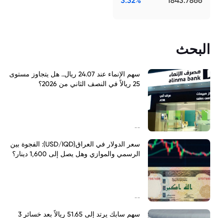
3.32%
1843.7866
البحث
سهم الإنماء عند 24.07 ريال.. هل يتجاوز مستوى
25 ريالاً في النصف الثاني من 2026؟
--
سعر الدولار في العراق(USD/IQD): الفجوة بين
الرسمي والموازي وهل يصل إلى 1,600 دينار؟
--
سهم سابك يرتد إلى 51.65 ريالاً بعد خسائر 3