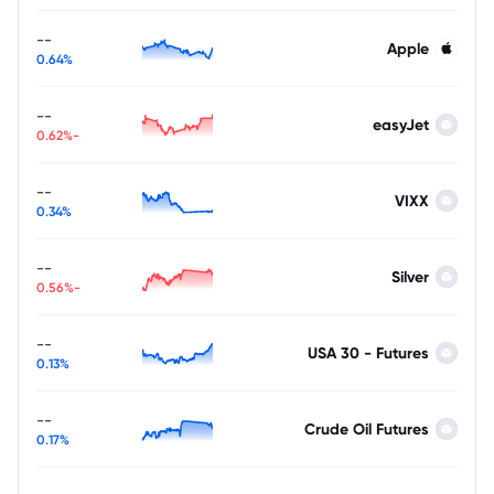
--
Apple
0.64%
--
easyJet
-0.62%
--
VIXX
0.34%
--
Silver
-0.56%
--
USA 30 - Futures
0.13%
--
Crude Oil Futures
0.17%