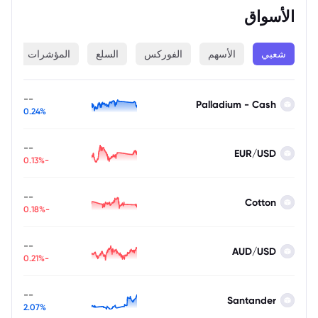
الأسواق
شعبي
الأسهم
الفوركس
السلع
المؤشرات
ا
--
Palladium - Cash
0.24%
--
EUR/USD
-0.13%
--
Cotton
-0.18%
--
AUD/USD
-0.21%
--
Santander
2.07%