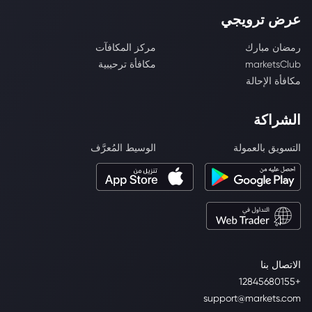
عرض ترويجي
رمضان مبارك
مركز المكافآت
marketsClub
مكافأة ترحيبية
مكافأة الإحالة
الشراكة
التسويق بالعمولة
الوسيط المُعرَّف
الاتصال بنا
+12845680155
support@markets.com