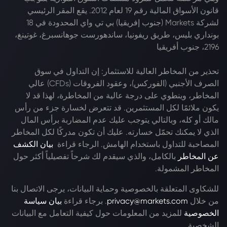
قانون الأسواق المالية رقم 19 لعام 2012. يقع المقر الرئيسي
لشركة Markets (جنوب إفريقيا) بي تي واي المحدودة في 18
بونداري بليس، طريق ريفونيا، ساندهورست جوهانسبرغ، غوتينغ،
2196، جنوب أفريقيا
تحذير من المخاطر العالية للاستثمار: إن التداول في سوق
الصرف الأجنبي (الفوركس)، وعقود الفروقات (CFDs) عالي
المخاطر، وينطوي على درجة عالية من المخاطرة، لهذا قد لا
يكون ملائمًا لكل المستثمرين. قد تتعرض لخسارة جزء من رأس
مالك أو كله، وبالتالي يتوجب عليك عدم المضاربة برأس المال
الذي لا يمكنك تحمّل خسارته. عليك أن تكون مدركًا لكل المخاطر
المصاحبة للتداول باستخدام الهامش. الرجاء قراءة
بيان الكشف
عن المخاطر
بالكامل، والذي سيقدم لك شرحاً تفصيلياً أكثر حول
المخاطر المشمولة.
للشكاوى المتعلقة بالخصوصية وحماية البيانات، يرجى الاتصال بنا
من خلال
privacy@markets.com
. برجاء قراءة
بيان سياسة
الخصوصية
للمزيد من المعلومات حول كيفية التعامل مع البيانات
الشخصية.