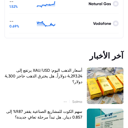
--
Natural Gas
1.52%
--
Vodafone
0.69%
آخر الأخبار
أسعار الذهب اليوم: XAU/USD يرتفع إلى
4,293.24 دولاراً.. هل يخترق الذهب حاجز 4,300
دولار؟
|
--
Salma
سهم الكوت للمشاريع الصناعية يقفز 9.87% إلى
0.857 دينار.. هل تبدأ مرحلة تعافٍ جديدة؟