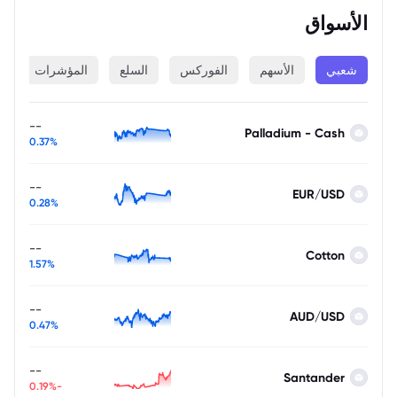
الأسواق
شعبي
الأسهم
الفوركس
السلع
المؤشرات
ا
--
Palladium - Cash
0.37%
--
EUR/USD
0.28%
--
Cotton
1.57%
--
AUD/USD
0.47%
--
Santander
-0.19%