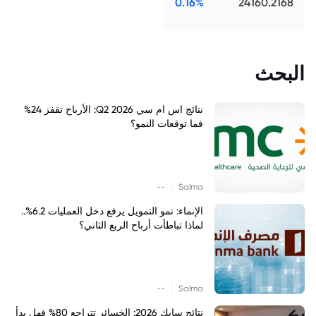
0.16%
24160.2168
البحث
نتائج اس ام سي Q2 2026: الأرباح تقفز 24%
فما توقعات النمو؟
|
--
Salma
الإنماء: نمو التمويل يرفع دخل العمليات 6.2%..
لماذا تباطأت أرباح الربع الثاني؟
|
--
Salma
نتائج سابك 2026: الخسائر تتراجع 80% فهل بدأ