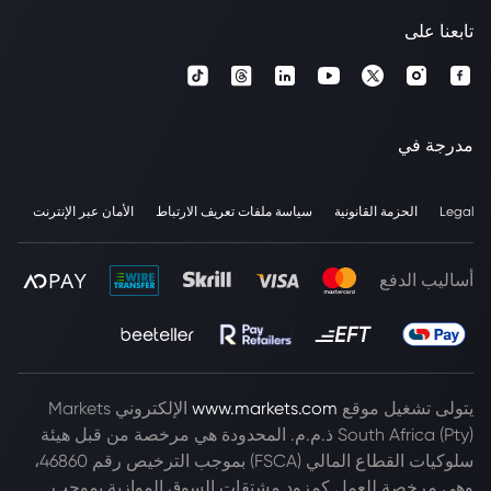
تابعنا على
مدرجة في
Legal
الحزمة القانونية
سياسة ملفات تعريف الارتباط
الأمان عبر الإنترنت
أساليب الدفع
يتولى تشغيل موقع
www.markets.com
الإلكتروني Markets
South Africa (Pty) ذ.م.م. المحدودة هي مرخصة من قبل هيئة
سلوكيات القطاع المالي (FSCA) بموجب الترخيص رقم 46860،
وهي مرخصة للعمل كمزود مشتقات السوق الموازية بموجب