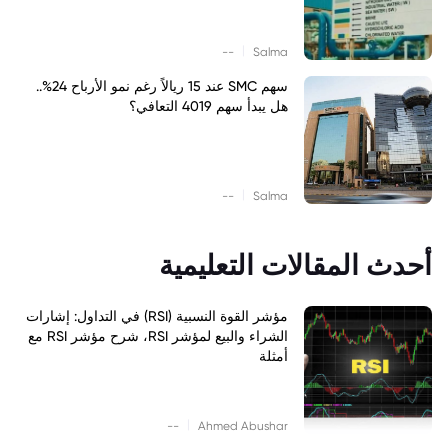
|
--
Salma
سهم SMC عند 15 ريالاً رغم نمو الأرباح 24%..
هل يبدأ سهم 4019 التعافي؟
|
--
Salma
أحدث المقالات التعليمية
مؤشر القوة النسبية (RSI) في التداول: إشارات
الشراء والبيع لمؤشر RSI، شرح مؤشر RSI مع
أمثلة
|
--
Ahmed Abushar