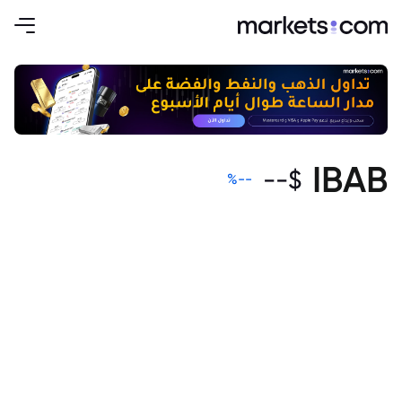
IBAB
--
$
%
--