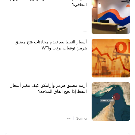
التعافي؟
--
أسعار النفط بعد تقدم محادثات فتح مضيق
هرمز: توقعات برنت وWTI
--
أزمة مضيق هرمز وأرامكو: كيف تتغير أسعار
النفط إذا نجح اتفاق الملاحة؟
|
--
Salma