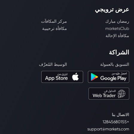
عرض ترويجي
رمضان مبارك
مركز المكافآت
marketsClub
مكافأة ترحيبية
مكافأة الإحالة
الشراكة
التسويق بالعمولة
الوسيط المُعرَّف
الاتصال بنا
+12845680155
support@markets.com