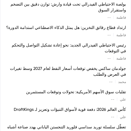
بولصة الاحتياطي الفيدرالي تحت قيادة وارش: توازن دقيق بين التضخم
واستقرار السوق
|
فاطمة
--
ارتداد قطاع رقائق التخزين: هل يمثل الذكاء الاصطناعي استدامة الدورة؟
|
فاطمة
--
رئيس الاحتياطي الفيدرالي الجديد: نحو إعادة تشكيل التواصل والتحكم
في التوقعات
|
فاطمة
--
جولدمان ساكس يخفض توقعات أسعار النفط لعام 2027 وسط تغيرات
في العرض والطلب
|
محمد
--
تقلبات سوق الأسهم الأمريكية: تحولات وتوقعات المستثمرين
|
علي
--
كأس العالم 2026: دفعة قوية لأسواق التنبؤات وتعزيز لـ DraftKings
|
علي
--
تعطّل سلسلة توريد سداسي فلوريد التنجستن الياباني يهدد صناعة أشباه