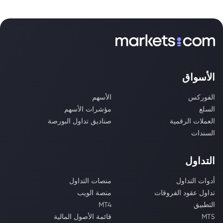
الأسواق
الفوركس
الأسهم
السلع
مؤشرات الأسهم
العملات الرقمية
صناديق تداول البورصة
السندات
التداول
أدوات التداول
منصات التداول
تداول عقود الفروقات
منصة الويب
التطبيق
MT4
MT5
قائمة الأصول المالية