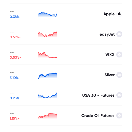
--
Apple
0.38%
--
easyJet
-0.51%
--
VIXX
-0.53%
--
Silver
3.10%
--
USA 30 - Futures
0.23%
--
Crude Oil Futures
-1.15%