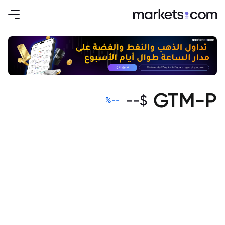
GTM-P
--
$
%
--