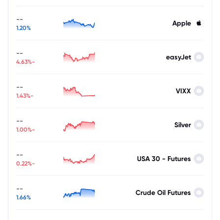
--
Apple
1.20%
--
easyJet
-4.63%
--
VIXX
-1.43%
--
Silver
-1.00%
--
USA 30 - Futures
-0.22%
--
Crude Oil Futures
1.66%