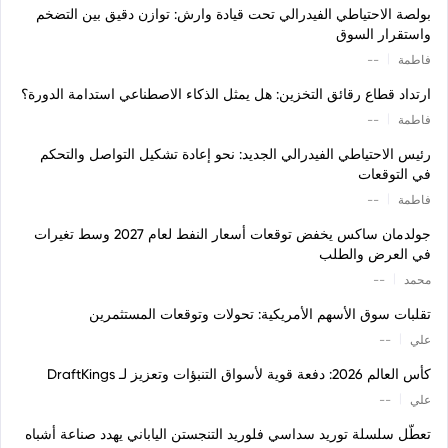
بولصة الاحتياطي الفيدرالي تحت قيادة وارش: توازن دقيق بين التضخم
واستقرار السوق
|
فاطمة
--
ارتداد قطاع رقائق التخزين: هل يمثل الذكاء الاصطناعي استدامة الدورة؟
|
فاطمة
--
رئيس الاحتياطي الفيدرالي الجديد: نحو إعادة تشكيل التواصل والتحكم
في التوقعات
|
فاطمة
--
جولدمان ساكس يخفض توقعات أسعار النفط لعام 2027 وسط تغيرات
في العرض والطلب
|
محمد
--
تقلبات سوق الأسهم الأمريكية: تحولات وتوقعات المستثمرين
|
علي
--
كأس العالم 2026: دفعة قوية لأسواق التنبؤات وتعزيز لـ DraftKings
|
علي
--
تعطّل سلسلة توريد سداسي فلوريد التنجستن الياباني يهدد صناعة أشباه