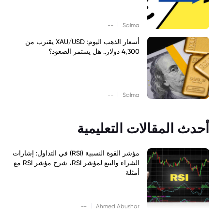
|
--
Salma
أسعار الذهب اليوم: XAU/USD يقترب من
4,300 دولار.. هل يستمر الصعود؟
|
--
Salma
أحدث المقالات التعليمية
مؤشر القوة النسبية (RSI) في التداول: إشارات
الشراء والبيع لمؤشر RSI، شرح مؤشر RSI مع
أمثلة
|
--
Ahmed Abushar