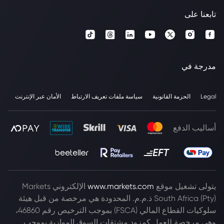
تابعنا على
مدرجة في
Legal
الحزمة القانونية
سياسة ملفات تعريف الارتباط
الأمان عبر الإنترنت
أساليب الدفع
يتولى تشغيل موقع
www.markets.com
الإلكتروني Markets
South Africa (Pty) ذ.م.م. المحدودة هي مرخصة من قبل هيئة
سلوكيات القطاع المالي (FSCA) بموجب الترخيص رقم 46860،
وهي مرخصة للعمل كمزود مشتقات السوق الموازية بموجب