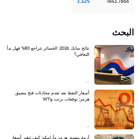
3.32%
1843.7866
البحث
نتائج سابك 2026: الخسائر تتراجع 80% فهل بدأ
التعافي؟
--
أسعار النفط بعد تقدم محادثات فتح مضيق
هرمز: توقعات برنت وWTI
--
أزمة مضيق هرمز وأرامكو: كيف تتغير أسعار