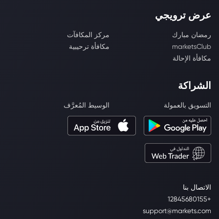
عرض ترويجي
رمضان مبارك
مركز المكافآت
marketsClub
مكافأة ترحيبية
مكافأة الإحالة
الشراكة
التسويق بالعمولة
الوسيط المُعرَّف
الاتصال بنا
+12845680155
support@markets.com