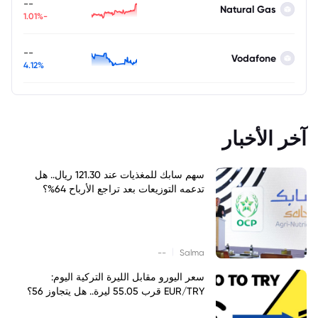
--
Natural Gas
-1.01%
--
Vodafone
4.12%
آخر الأخبار
سهم سابك للمغذيات عند 121.30 ريال.. هل
تدعمه التوزيعات بعد تراجع الأرباح 64%؟
|
--
Salma
سعر اليورو مقابل الليرة التركية اليوم:
EUR/TRY قرب 55.05 ليرة.. هل يتجاوز 56؟