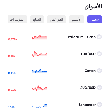
الأسواق
شعبي
الأسهم
الفوركس
السلع
المؤشرات
ا
--
Palladium - Cash
-0.27%
--
EUR/USD
-0.14%
--
Cotton
0.18%
--
AUD/USD
-0.24%
--
Santander
1.61%