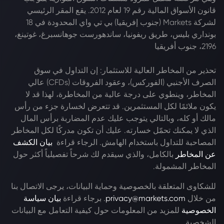
قانون الأسواق المالية رقم 19 لعام 2012. يقع المقر الرئيسي
لشركة Markets (جنوب إفريقيا) بي تي واي المحدودة في 18
بونداري بليس، طريق ريفونيا، ساندهورست جوهانسبرغ، غوتينغ،
2196، جنوب أفريقيا
تحذير من المخاطر العالية للاستثمار: إن التداول في سوق
الصرف الأجنبي (الفوركس)، وعقود الفروقات (CFDs) عالي
المخاطر، وينطوي على درجة عالية من المخاطرة، لهذا قد لا
يكون ملائمًا لكل المستثمرين. قد تتعرض لخسارة جزء من رأس
مالك أو كله، وبالتالي يتوجب عليك عدم المضاربة برأس المال
الذي لا يمكنك تحمّل خسارته. عليك أن تكون مدركًا لكل المخاطر
المصاحبة للتداول باستخدام الهامش. الرجاء قراءة
بيان الكشف
عن المخاطر
بالكامل، والذي سيقدم لك شرحاً تفصيلياً أكثر حول
المخاطر المشمولة.
للشكاوى المتعلقة بالخصوصية وحماية البيانات، يرجى الاتصال بنا
من خلال
privacy@markets.com
. برجاء قراءة
بيان سياسة
الخصوصية
للمزيد من المعلومات حول كيفية التعامل مع البيانات
الشخصية.