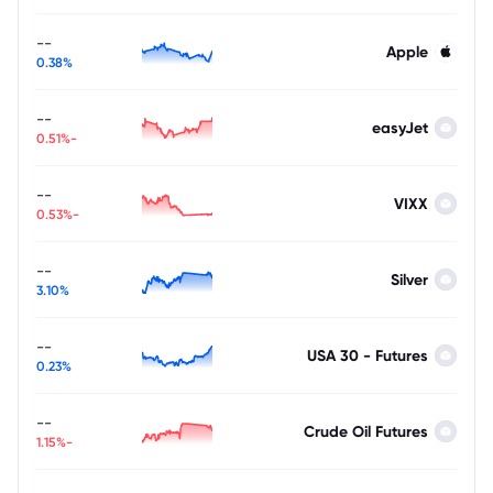
--
Apple
0.38%
--
easyJet
-0.51%
--
VIXX
-0.53%
--
Silver
3.10%
--
USA 30 - Futures
0.23%
--
Crude Oil Futures
-1.15%