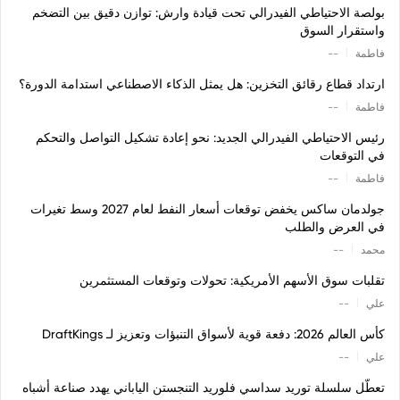
بولصة الاحتياطي الفيدرالي تحت قيادة وارش: توازن دقيق بين التضخم
واستقرار السوق
|
فاطمة
--
ارتداد قطاع رقائق التخزين: هل يمثل الذكاء الاصطناعي استدامة الدورة؟
|
فاطمة
--
رئيس الاحتياطي الفيدرالي الجديد: نحو إعادة تشكيل التواصل والتحكم
في التوقعات
|
فاطمة
--
جولدمان ساكس يخفض توقعات أسعار النفط لعام 2027 وسط تغيرات
في العرض والطلب
|
محمد
--
تقلبات سوق الأسهم الأمريكية: تحولات وتوقعات المستثمرين
|
علي
--
كأس العالم 2026: دفعة قوية لأسواق التنبؤات وتعزيز لـ DraftKings
|
علي
--
تعطّل سلسلة توريد سداسي فلوريد التنجستن الياباني يهدد صناعة أشباه