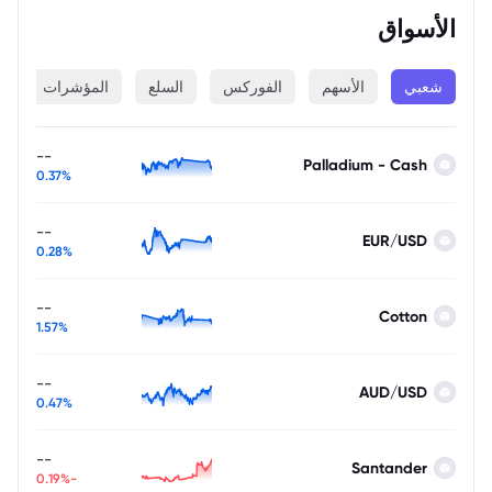
الأسواق
شعبي
الأسهم
الفوركس
السلع
المؤشرات
ا
--
Palladium - Cash
0.37%
--
EUR/USD
0.28%
--
Cotton
1.57%
--
AUD/USD
0.47%
--
Santander
-0.19%