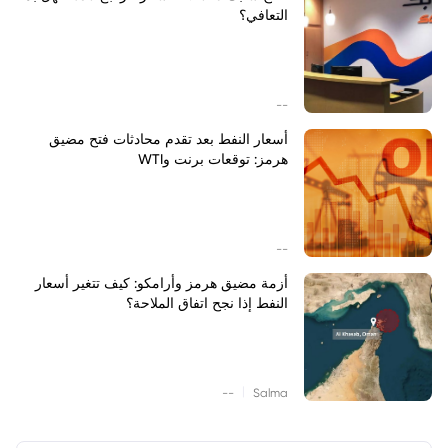
التعافي؟
--
أسعار النفط بعد تقدم محادثات فتح مضيق
هرمز: توقعات برنت وWTI
--
أزمة مضيق هرمز وأرامكو: كيف تتغير أسعار
النفط إذا نجح اتفاق الملاحة؟
|
--
Salma