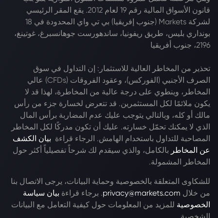
قانون الأسواق المالية رقم 19 لعام 2012. يقع المقر الرئيسي
لشركة Markets (جنوب إفريقيا) بي تي واي المحدودة في 18
بونداري بليس، طريق ريفونيا، ساندهورست جوهانسبرغ، غوتينغ،
2196، جنوب أفريقيا
تحذير من المخاطر العالية للاستثمار: إن التداول في سوق
الصرف الأجنبي (الفوركس)، وعقود الفروقات (CFDs) عالي
المخاطر، وينطوي على درجة عالية من المخاطرة، لهذا قد لا
يكون ملائمًا لكل المستثمرين. قد تتعرض لخسارة جزء من رأس
مالك أو كله، وبالتالي يتوجب عليك عدم المضاربة برأس المال
الذي لا يمكنك تحمّل خسارته. عليك أن تكون مدركًا لكل المخاطر
المصاحبة للتداول باستخدام الهامش. الرجاء قراءة
بيان الكشف
عن المخاطر
بالكامل، والذي سيقدم لك شرحاً تفصيلياً أكثر حول
المخاطر المشمولة.
للشكاوى المتعلقة بالخصوصية وحماية البيانات، يرجى الاتصال بنا
من خلال
privacy@markets.com
. برجاء قراءة
بيان سياسة
الخصوصية
للمزيد من المعلومات حول كيفية التعامل مع البيانات
الشخصية.