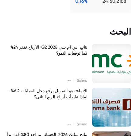
0.16%
24160.2168
البحث
نتائج اس ام سي Q2 2026: الأرباح تقفز 24%
فما توقعات النمو؟
|
--
Salma
الإنماء: نمو التمويل يرفع دخل العمليات 6.2%..
لماذا تباطأت أرباح الربع الثاني؟
|
--
Salma
نتائج سابك 2026: الخسائر تتراجع 80% فهل بدأ