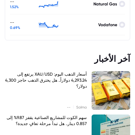
--
Natural Gas
1.52%
--
Vodafone
0.69%
آخر الأخبار
أسعار الذهب اليوم: XAU/USD يرتفع إلى
4,293.24 دولاراً.. هل يخترق الذهب حاجز 4,300
دولار؟
|
--
Salma
سهم الكوت للمشاريع الصناعية يقفز 9.87% إلى
0.857 دينار.. هل تبدأ مرحلة تعافٍ جديدة؟