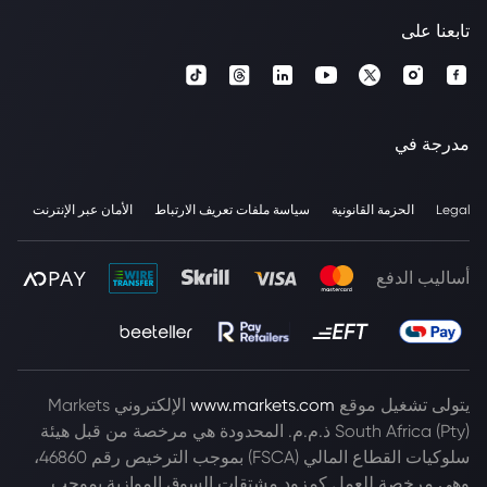
تابعنا على
مدرجة في
Legal
الحزمة القانونية
سياسة ملفات تعريف الارتباط
الأمان عبر الإنترنت
أساليب الدفع
يتولى تشغيل موقع
www.markets.com
الإلكتروني Markets
South Africa (Pty) ذ.م.م. المحدودة هي مرخصة من قبل هيئة
سلوكيات القطاع المالي (FSCA) بموجب الترخيص رقم 46860،
وهي مرخصة للعمل كمزود مشتقات السوق الموازية بموجب