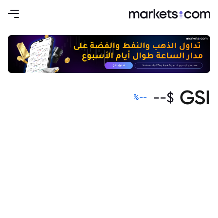
GSI
--
$
%
--