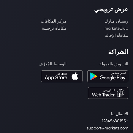
عرض ترويجي
رمضان مبارك
مركز المكافآت
marketsClub
مكافأة ترحيبية
مكافأة الإحالة
الشراكة
التسويق بالعمولة
الوسيط المُعرَّف
الاتصال بنا
+12845680155
support@markets.com