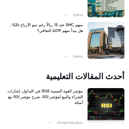
|
--
Salma
سهم SMC عند 15 ريالاً رغم نمو الأرباح 24%..
هل يبدأ سهم 4019 التعافي؟
|
--
Salma
أحدث المقالات التعليمية
مؤشر القوة النسبية (RSI) في التداول: إشارات
الشراء والبيع لمؤشر RSI، شرح مؤشر RSI مع
أمثلة
|
--
Ahmed Abushar