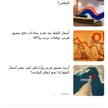
التعافي؟
--
أسعار النفط بعد تقدم محادثات فتح مضيق
هرمز: توقعات برنت وWTI
--
أزمة مضيق هرمز وأرامكو: كيف تتغير أسعار
النفط إذا نجح اتفاق الملاحة؟
|
--
Salma