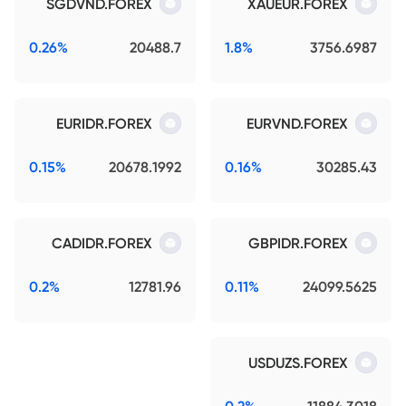
SGDVND.FOREX
XAUEUR.FOREX
0.26%
20488.7
1.8%
3756.6987
EURIDR.FOREX
EURVND.FOREX
0.15%
20678.1992
0.16%
30285.43
CADIDR.FOREX
GBPIDR.FOREX
0.2%
12781.96
0.11%
24099.5625
USDUZS.FOREX