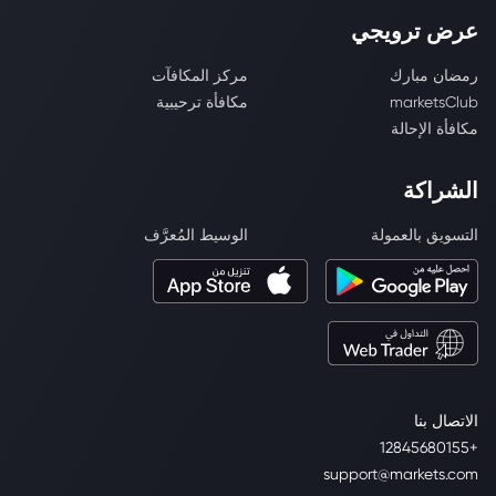
عرض ترويجي
رمضان مبارك
مركز المكافآت
marketsClub
مكافأة ترحيبية
مكافأة الإحالة
الشراكة
التسويق بالعمولة
الوسيط المُعرَّف
الاتصال بنا
+12845680155
support@markets.com