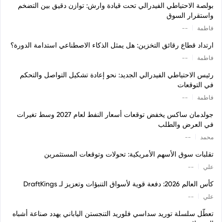
بولصة الاحتياطي الفيدرالي تحت قيادة وارش: توازن دقيق بين التضخم
واستقرار السوق
|
فاطمة
--
ارتداد قطاع رقائق التخزين: هل يمثل الذكاء الاصطناعي استدامة الدورة؟
|
فاطمة
--
رئيس الاحتياطي الفيدرالي الجديد: نحو إعادة تشكيل التواصل والتحكم
في التوقعات
|
فاطمة
--
جولدمان ساكس يخفض توقعات أسعار النفط لعام 2027 وسط تغيرات
في العرض والطلب
|
محمد
--
تقلبات سوق الأسهم الأمريكية: تحولات وتوقعات المستثمرين
|
علي
--
كأس العالم 2026: دفعة قوية لأسواق التنبؤات وتعزيز لـ DraftKings
|
علي
--
تعطّل سلسلة توريد سداسي فلوريد التنجستن الياباني يهدد صناعة أشباه