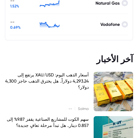
--
Natural Gas
1.52%
--
Vodafone
0.69%
آخر الأخبار
أسعار الذهب اليوم: XAU/USD يرتفع إلى
4,293.24 دولاراً.. هل يخترق الذهب حاجز 4,300
دولار؟
|
--
Salma
سهم الكوت للمشاريع الصناعية يقفز 9.87% إلى
0.857 دينار.. هل تبدأ مرحلة تعافٍ جديدة؟