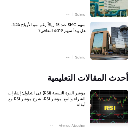
|
--
Salma
سهم SMC عند 15 ريالاً رغم نمو الأرباح 24%..
هل يبدأ سهم 4019 التعافي؟
|
--
Salma
أحدث المقالات التعليمية
مؤشر القوة النسبية (RSI) في التداول: إشارات
الشراء والبيع لمؤشر RSI، شرح مؤشر RSI مع
أمثلة
|
--
Ahmed Abushar