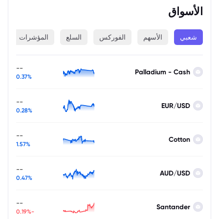
الأسواق
شعبي
الأسهم
الفوركس
السلع
المؤشرات
ا
--
Palladium - Cash
0.37%
--
EUR/USD
0.28%
--
Cotton
1.57%
--
AUD/USD
0.47%
--
Santander
-0.19%