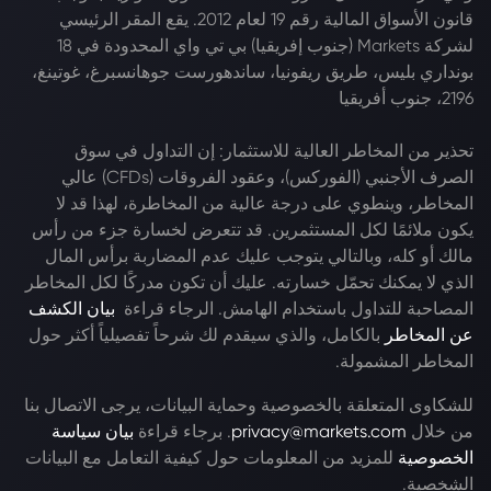
قانون الأسواق المالية رقم 19 لعام 2012. يقع المقر الرئيسي
لشركة Markets (جنوب إفريقيا) بي تي واي المحدودة في 18
بونداري بليس، طريق ريفونيا، ساندهورست جوهانسبرغ، غوتينغ،
2196، جنوب أفريقيا
تحذير من المخاطر العالية للاستثمار: إن التداول في سوق
الصرف الأجنبي (الفوركس)، وعقود الفروقات (CFDs) عالي
المخاطر، وينطوي على درجة عالية من المخاطرة، لهذا قد لا
يكون ملائمًا لكل المستثمرين. قد تتعرض لخسارة جزء من رأس
مالك أو كله، وبالتالي يتوجب عليك عدم المضاربة برأس المال
الذي لا يمكنك تحمّل خسارته. عليك أن تكون مدركًا لكل المخاطر
المصاحبة للتداول باستخدام الهامش. الرجاء قراءة
بيان الكشف
عن المخاطر
بالكامل، والذي سيقدم لك شرحاً تفصيلياً أكثر حول
المخاطر المشمولة.
للشكاوى المتعلقة بالخصوصية وحماية البيانات، يرجى الاتصال بنا
من خلال
privacy@markets.com
. برجاء قراءة
بيان سياسة
الخصوصية
للمزيد من المعلومات حول كيفية التعامل مع البيانات
الشخصية.