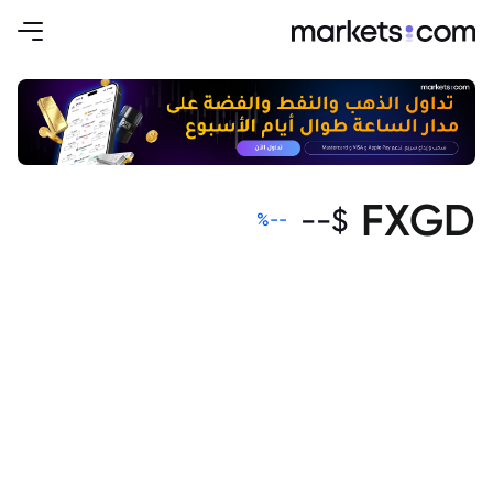
FXGD
--
$
%
--