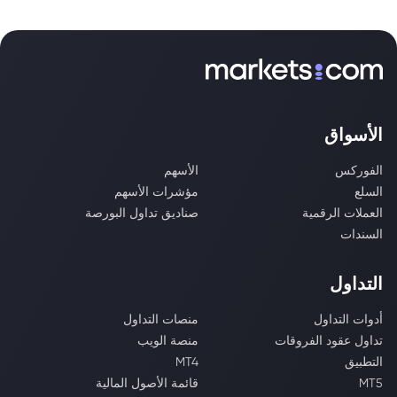
الأسواق
الفوركس
الأسهم
السلع
مؤشرات الأسهم
العملات الرقمية
صناديق تداول البورصة
السندات
التداول
أدوات التداول
منصات التداول
تداول عقود الفروقات
منصة الويب
التطبيق
MT4
MT5
قائمة الأصول المالية