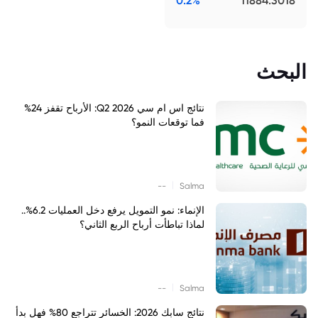
0.2%
11884.3018
البحث
نتائج اس ام سي Q2 2026: الأرباح تقفز 24%
فما توقعات النمو؟
|
--
Salma
الإنماء: نمو التمويل يرفع دخل العمليات 6.2%..
لماذا تباطأت أرباح الربع الثاني؟
|
--
Salma
نتائج سابك 2026: الخسائر تتراجع 80% فهل بدأ