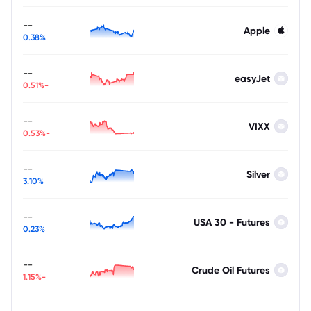
--
Apple
0.38%
--
easyJet
-0.51%
--
VIXX
-0.53%
--
Silver
3.10%
--
USA 30 - Futures
0.23%
--
Crude Oil Futures
-1.15%