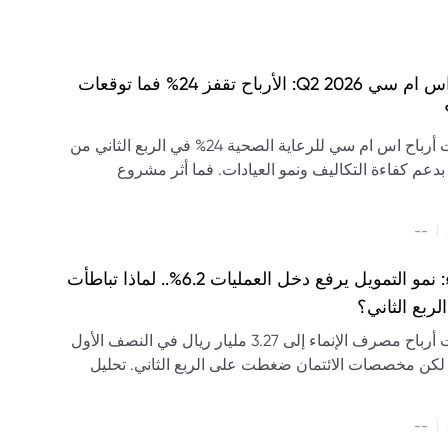
نتائج اس ام سي Q2 2026: الأرباح تقفز 24% فما توقعات
ارتفعت أرباح اس ام سي للرعاية الصحية 24% في الربع الثاني من
20، بدعم كفاءة التكاليف ونمو العيادات. فما أثر مشروع
ى سابك على التوقعات؟
|
--
الإنماء: نمو التمويل يرفع دخل العمليات 6.2%.. لماذا تباطأت
الربع الثاني؟
ارتفعت أرباح مصرف الإنماء إلى 3.27 مليار ريال في النصف الأول
202، لكن مخصصات الائتمان ضغطت على الربع الثاني. تحليل
 والتمويل والودائع والتوزيعات والتوقعات.
|
--