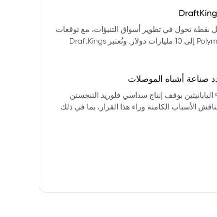
التكنولوجيا:** فقدت الأسهم التكنولوجية الكبرى قوتها الرائدة، وأصبحت حركاتها السعرية متقلبة. * **زيادة تقلب
المؤشرات:** بلغ تذبذب مؤشر S&P 500 مستويات قياسية، مما يشير إلى انخفاض كبير في استقرار السوق. * **عوامل
ديث من بيرنشتاين إلى أن كأس العالم 2026 قد تمثل نقطة تحول في تطوير أسواق التنبؤات، مع توقعات
وبيانات التوظيف، تضع المستثمرين في حالة صراع بين
بأن تصل حجم الرهانات الأمريكية في أسواق مثل Kalshi و Polymarket إلى 10 مليارات دولار. وتُعتبر DraftKings
داول القطاعات وتبادل الأنماط، مع تباعد آراء المستثمرين حول
 الحصرية باللغة الإسبانية، بالإضافة إلى توسعها في
يدرالي:** يترقب السوق قرارات مجلس الاحتياطي الفيدرالي ومؤتمراته
لاتجاه المستقبلي. * **تحذيرات محللي وول ستريت:** تصاعد التشاؤم بين محللي وول
د صناعة أشباه الموصلات
يستعرض هذا التحليل تداعيات قرار شركتي關東電化 و中央硝子 اليابانيتين بوقف إنتاج سداسي فلوريد التنجستن
يناقش الأسباب الكامنة وراء هذا القرار، بما في ذلك
ة الأمد في تأمين الإمدادات. كما يسلط الضوء على
المخاطر التي تواجه شركات الرقائق الكبرى مثل سامسونج، وSK Hynix، وTSMC، والحاجة الملحة لإيجاد بدائل. ويتطرق
لية، وآفاق إعادة هيكلة سلسلة التوريد العالمية نحو
كون طويلة الأمد ومكلفة.