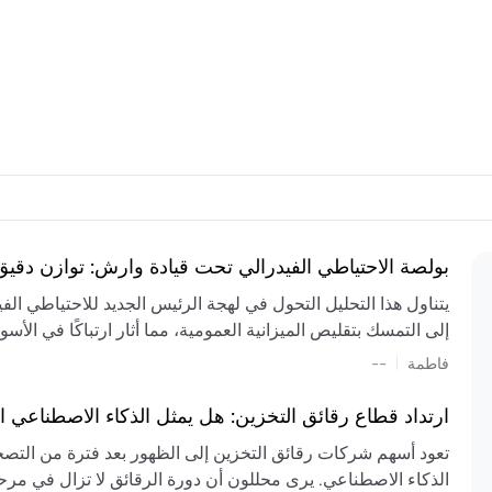
بولصة الاحتياطي الفيدرالي تحت قيادة وارش: توازن دقي
يتناول هذا التحليل التحول في لهجة الرئيس الجديد للاحتياطي ال
إلى التمسك بتقليص الميزانية العمومية، مما أثار ارتباكًا في الأس
المستمر، والعجز المالي الكبير، والتوترات الجيوسياسية في الش
|
فاطمة
--
الميزانية بشكل حاد. يتنبأ الخبراء بفترة ترقب للسياسة النقدية، 
وتجنب التدابير الاستفزازية التي قد تزعزع استقرار السوق.
ارتداد قطاع رقائق التخزين: هل يمثل الذكاء الاصطناعي ا
تعود أسهم شركات رقائق التخزين إلى الظهور بعد فترة من التص
الذكاء الاصطناعي. يرى محللون أن دورة الرقائق لا تزال في مرحل