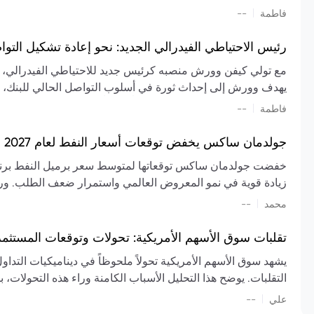
تشكيل تقييم الصناعة، مع توقعات بارتفاع مستمر في الأسعار عل
|
فاطمة
--
المعروض.
رئيس الاحتياطي الفيدرالي الجديد: نحو إعادة تشكيل التو
مع تولي كيفن وورش منصبه كرئيس جديد للاحتياطي الفيدرالي، تتجه
يهدف وورش إلى إحداث ثورة في أسلوب التواصل الحالي للبنك، مع
السياسة ويمنح البنك المركزي دوراً مبالغاً فيه. يسعى إلى إعاد
|
فاطمة
--
وتواترها، بهدف تقليل الاعتماد على إشارات السوق المسبقة وتعزيز
جولدمان ساكس يخفض توقعات أسعار النفط لعام 2027 وسط تغيرات في العرض والطلب
زيادة قوية في نمو المعروض العالمي واستمرار ضعف الطلب. ور
|
محمد
--
عام 2026. يشير التقرير أيضًا إلى أن تأثير اضطرابات الن
العالمية في الربع الثاني بلغت 
تقلبات سوق الأسهم الأمريكية: تحولات وتوقعات المستثم
سابقًا. من المتوقع عودة صادرات دول الخليج إلى طبيعتها بحل
يشهد سوق الأسهم الأمريكية تحولاً ملحوظاً في ديناميكيات التدا
عدم اليقين الجيوسياسي يمكن أن يؤدي إلى تقلبات سعرية حادة، 
التقلبات. يوضح هذا التحليل الأسباب الكامنة وراء هذه التحولات، ب
استمرار الاضطرابات، وسيناريوهات لانخفاض الأسعار في حال
|
علي
إضافي.
--