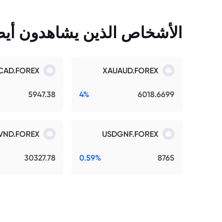
الأشخاص الذين يشاهدون أيضً
CAD.FOREX
XAUAUD.FOREX
5947.38
4%
6018.6699
VND.FOREX
USDGNF.FOREX
30327.78
0.59%
8765