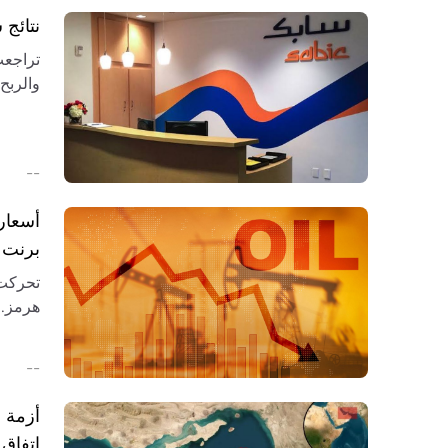
نتائج سابك 2026: الخسائر ت
والربح
التعاف
--
أسعار
برنت وI
تحركت 
لسوق ا
--
أزمة م
اتفاق 