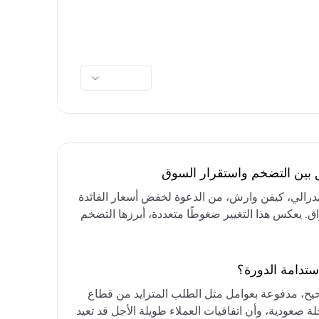
ق بين التضخم واستقرار السوق
فيدرالي، كيفن وارش، من الدعوة لخفض أسعار الفائدة
واق. يعكس هذا التغيير ضغوطًا متعددة، أبرزها التضخم
رق الأوسط، التي تقيد خيارات خفض الفائدة أو خفض
مع التركيز على الحفاظ على أسعار الفائدة مرتفعة
ستدامة الدورة؟
حيح، مدفوعة بعوامل مثل الطلب المتزايد من قطاع
ة صعودية، وأن اتفاقيات العملاء طويلة الأجل قد تعيد