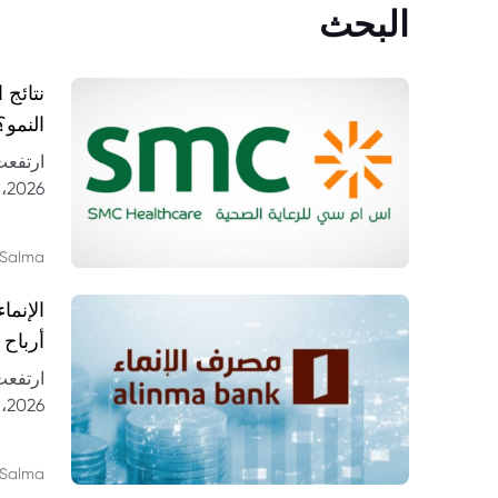
البحث
النمو؟
26
مستشف
Salma
أرباح 
6
النتائج
Salma