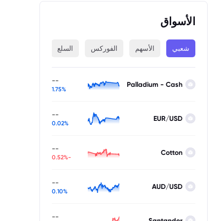
الأسواق
شعبي
الأسهم
الفوركس
السلع
المؤشرات
--
Palladium - Cash
1.75%
--
EUR/USD
0.02%
--
Cotton
-0.52%
--
AUD/USD
0.10%
--
Santander