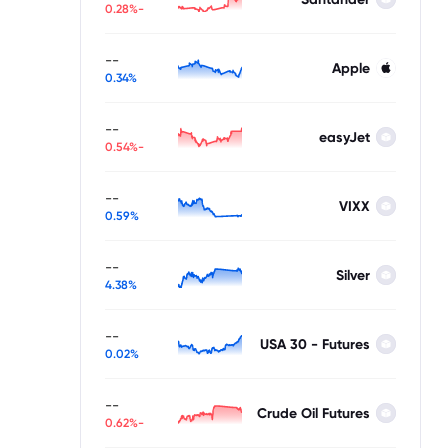
-0.28%
--
Apple
0.34%
--
easyJet
-0.54%
--
VIXX
0.59%
--
Silver
4.38%
--
USA 30 - Futures
0.02%
--
Crude Oil Futures
-0.62%