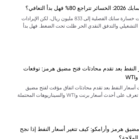
تراجع 80% فهل بدأ التعافي؟
تراجعت خسارة سابك الفصلية إلى 833 مليون ريال، لكن الإيرادات
 التشغيلي والتدفق النقدي الحر ظلت تحت الضغط. فهل بدأ
ي؟
 النفط بعد تقدم محادثات فتح مضيق هرمز: توقعات
WT
أسعار النفط بعد تقدم محادثات اتفاق مؤقت لفتح مضيق
هرمز. تعرف على أحدث أسعار برنت وWTI والسيناريوهات المحتملة
لنفط.
ضيق هرمز وأرامكو: كيف تتغير أسعار النفط إذا نجح
الملاحة؟