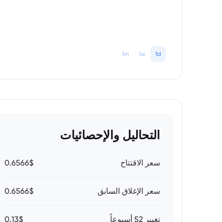
1m
1w
1d
التحاليل والإحصائيات
سعر الاقتتاح
0.6566$
سعر الإغلاق السابق
0.6566$
تغيير 52 أسبوعاً
0.13$