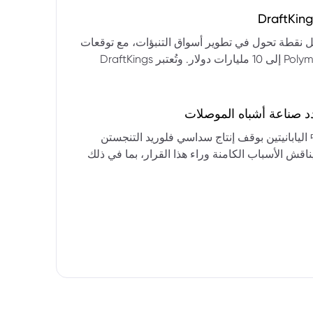
التكنولوجيا:** فقدت الأسهم التكنولوجية الكبرى قوتها الرائدة، وأصبحت حركاتها السعرية متقلبة. * **زيادة تقلب
المؤشرات:** بلغ تذبذب مؤشر S&P 500 مستويات قياسية، مما يشير إلى انخفاض كبير في استقرار السوق. * **عوامل
ديث من بيرنشتاين إلى أن كأس العالم 2026 قد تمثل نقطة تحول في تطوير أسواق التنبؤات، مع توقعات
وبيانات التوظيف، تضع المستثمرين في حالة صراع بين
بأن تصل حجم الرهانات الأمريكية في أسواق مثل Kalshi و Polymarket إلى 10 مليارات دولار. وتُعتبر DraftKings
داول القطاعات وتبادل الأنماط، مع تباعد آراء المستثمرين حول
 الحصرية باللغة الإسبانية، بالإضافة إلى توسعها في
يدرالي:** يترقب السوق قرارات مجلس الاحتياطي الفيدرالي ومؤتمراته
لاتجاه المستقبلي. * **تحذيرات محللي وول ستريت:** تصاعد التشاؤم بين محللي وول
د صناعة أشباه الموصلات
يستعرض هذا التحليل تداعيات قرار شركتي關東電化 و中央硝子 اليابانيتين بوقف إنتاج سداسي فلوريد التنجستن
يناقش الأسباب الكامنة وراء هذا القرار، بما في ذلك
ة الأمد في تأمين الإمدادات. كما يسلط الضوء على
المخاطر التي تواجه شركات الرقائق الكبرى مثل سامسونج، وSK Hynix، وTSMC، والحاجة الملحة لإيجاد بدائل. ويتطرق
لية، وآفاق إعادة هيكلة سلسلة التوريد العالمية نحو
كون طويلة الأمد ومكلفة.