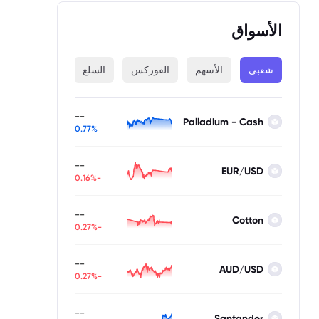
الأسواق
شعبي
الأسهم
الفوركس
السلع
المؤشرات
--
Palladium - Cash
0.77%
--
EUR/USD
-0.16%
--
Cotton
-0.27%
--
AUD/USD
-0.27%
--
Santander