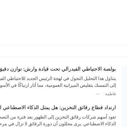
بولصة الاحتياطي الفيدرالي تحت قيادة وارش: توازن دقي
يتناول هذا التحليل التحول في لهجة الرئيس الجديد للاحتياطي ال
إلى التمسك بتقليص الميزانية العمومية، مما أثار ارتباكًا في الأس
المستمر، والعجز المالي الكبير، والتوترات الجيوسياسية في الش
|
فاطمة
--
الميزانية بشكل حاد. يتنبأ الخبراء بفترة ترقب للسياسة النقدية، 
وتجنب التدابير الاستفزازية التي قد تزعزع استقرار السوق.
ارتداد قطاع رقائق التخزين: هل يمثل الذكاء الاصطناعي ا
تعود أسهم شركات رقائق التخزين إلى الظهور بعد فترة من التص
الذكاء الاصطناعي. يرى محللون أن دورة الرقائق لا تزال في مرحل