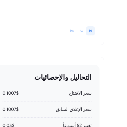
1m
1w
1d
التحاليل والإحصائيات
سعر الاقتتاح
0.1007$
سعر الإغلاق السابق
0.1007$
تغيير 52 أسبوعاً
0.03$