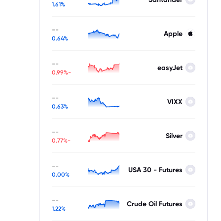
1.61%
--
Apple
0.64%
--
easyJet
-0.99%
--
VIXX
0.63%
--
Silver
-0.77%
--
USA 30 - Futures
0.00%
--
Crude Oil Futures
1.22%