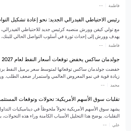
تشكيل تقييم الصناعة، مع توقعات بارتفاع مستمر في الأسعار عل
|
فاطمة
--
المعروض.
رئيس الاحتياطي الفيدرالي الجديد: نحو إعادة تشكيل التو
مع تولي كيفن وورش منصبه كرئيس جديد للاحتياطي الفيدرالي، تتجه
يهدف وورش إلى إحداث ثورة في أسلوب التواصل الحالي للبنك، مع
السياسة ويمنح البنك المركزي دوراً مبالغاً فيه. يسعى إلى إعاد
|
فاطمة
--
وتواترها، بهدف تقليل الاعتماد على إشارات السوق المسبقة وتعزيز
جولدمان ساكس يخفض توقعات أسعار النفط لعام 2027 وسط تغيرات في العرض والطلب
زيادة قوية في نمو المعروض العالمي واستمرار ضعف الطلب. ور
|
محمد
--
عام 2026. يشير التقرير أيضًا إلى أن تأثير اضطرابات الن
العالمية في الربع الثاني بلغت 
تقلبات سوق الأسهم الأمريكية: تحولات وتوقعات المستثم
سابقًا. من المتوقع عودة صادرات دول الخليج إلى طبيعتها بحل
يشهد سوق الأسهم الأمريكية تحولاً ملحوظاً في ديناميكيات التدا
عدم اليقين الجيوسياسي يمكن أن يؤدي إلى تقلبات سعرية حادة، 
التقلبات. يوضح هذا التحليل الأسباب الكامنة وراء هذه التحولات، ب
استمرار الاضطرابات، وسيناريوهات لانخفاض الأسعار في حال
|
علي
إضافي.
--