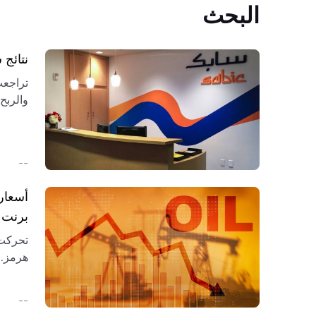
البحث
نتائج سابك 2026: الخسائر ت
والربح
التعاف
--
أسعار
برنت وI
تحركت 
لسوق ا
--