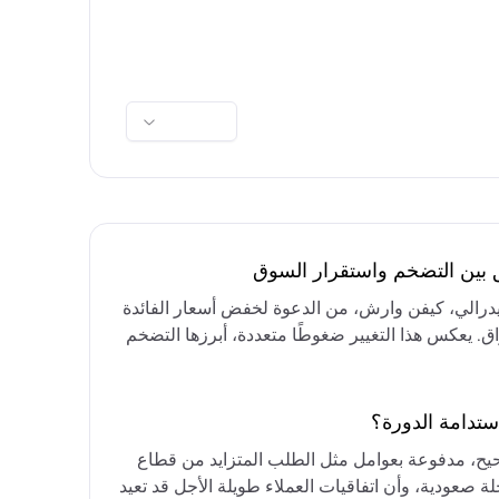
ق بين التضخم واستقرار السوق
فيدرالي، كيفن وارش، من الدعوة لخفض أسعار الفائدة
واق. يعكس هذا التغيير ضغوطًا متعددة، أبرزها التضخم
رق الأوسط، التي تقيد خيارات خفض الفائدة أو خفض
مع التركيز على الحفاظ على أسعار الفائدة مرتفعة
ستدامة الدورة؟
حيح، مدفوعة بعوامل مثل الطلب المتزايد من قطاع
ة صعودية، وأن اتفاقيات العملاء طويلة الأجل قد تعيد