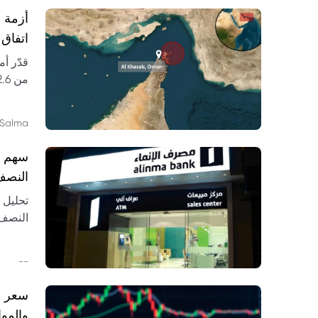
أزمة م
اتفاق 
قدّر أ
المحتم
Salma
النصف ا
والمقا
--
والموازي