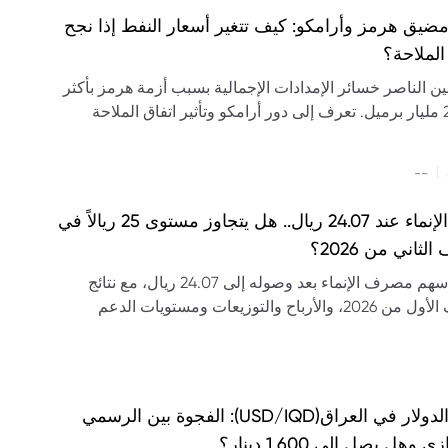
ضيق هرمز وأرامكو: كيف تتغير أسعار النفط إذا نجح
الملاحة؟
مين الناصر خسائر الإمدادات الإجمالية بسبب أزمة هرمز بأكثر
من 2.6 مليار برميل. تعرف إلى دور أرامكو وتأثير اتفاق الملاحة
ل في النفط.
|
--
سهم الإنماء عند 24.07 ريال.. هل يتجاوز مستوى 25 ريالاً في
لثاني من 2026؟
تحليل سهم مصرف الإنماء بعد وصوله إلى 24.07 ريال، مع نتائج
النصف الأول من 2026، والأرباح والتوزيعات ومستويات الدعم
ومة وتوقعات السهم.
سعر الدولار في العراق(USD/IQD): الفجوة بين الرسمي
 وهل يصل إلى 1,600 دينار؟