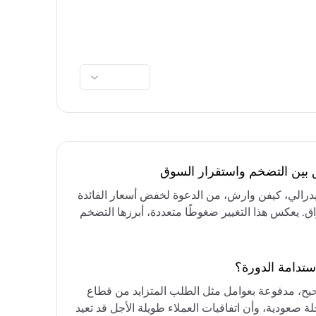
ق بين التضخم واستقرار السوق
فيدرالي، كيفن وارش، من الدعوة لخفض أسعار الفائدة
واق. يعكس هذا التغيير ضغوطًا متعددة، أبرزها التضخم
رق الأوسط، التي تقيد خيارات خفض الفائدة أو خفض
مع التركيز على الحفاظ على أسعار الفائدة مرتفعة
ستدامة الدورة؟
حيح، مدفوعة بعوامل مثل الطلب المتزايد من قطاع
ة صعودية، وأن اتفاقيات العملاء طويلة الأجل قد تعيد