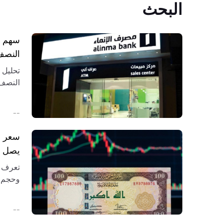
البحث
النصف ا
والمقا
--
سعر ا
يصل إلى ,600
تعرف إ
واحتمال بلو
--