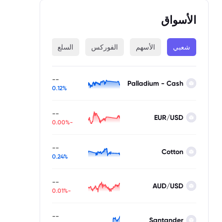
الأسواق
شعبي
الأسهم
الفوركس
السلع
المؤشرات
--
Palladium - Cash
0.12%
--
EUR/USD
-0.00%
--
Cotton
0.24%
--
AUD/USD
-0.01%
--
Santander