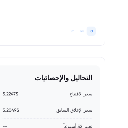
1m
1w
1d
التحاليل والإحصائيات
سعر الاقتتاح
5.2247$
سعر الإغلاق السابق
5.2049$
تغيير 52 أسبوعاً
--