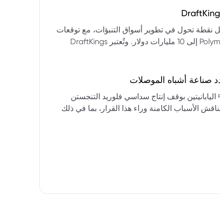
التكنولوجيا:** فقدت الأسهم التكنولوجية الكبرى قوتها الرائدة، وأصبحت حركاتها السعرية متقلبة. * **زيادة تقلب
المؤشرات:** بلغ تذبذب مؤشر S&P 500 مستويات قياسية، مما يشير إلى انخفاض كبير في استقرار السوق. * **عوامل
ديث من بيرنشتاين إلى أن كأس العالم 2026 قد تمثل نقطة تحول في تطوير أسواق التنبؤات، مع توقعات
وبيانات التوظيف، تضع المستثمرين في حالة صراع بين
بأن تصل حجم الرهانات الأمريكية في أسواق مثل Kalshi و Polymarket إلى 10 مليارات دولار. وتُعتبر DraftKings
داول القطاعات وتبادل الأنماط، مع تباعد آراء المستثمرين حول
 الحصرية باللغة الإسبانية، بالإضافة إلى توسعها في
يدرالي:** يترقب السوق قرارات مجلس الاحتياطي الفيدرالي ومؤتمراته
لاتجاه المستقبلي. * **تحذيرات محللي وول ستريت:** تصاعد التشاؤم بين محللي وول
د صناعة أشباه الموصلات
يستعرض هذا التحليل تداعيات قرار شركتي關東電化 و中央硝子 اليابانيتين بوقف إنتاج سداسي فلوريد التنجستن
يناقش الأسباب الكامنة وراء هذا القرار، بما في ذلك
ة الأمد في تأمين الإمدادات. كما يسلط الضوء على
المخاطر التي تواجه شركات الرقائق الكبرى مثل سامسونج، وSK Hynix، وTSMC، والحاجة الملحة لإيجاد بدائل. ويتطرق
لية، وآفاق إعادة هيكلة سلسلة التوريد العالمية نحو
كون طويلة الأمد ومكلفة.