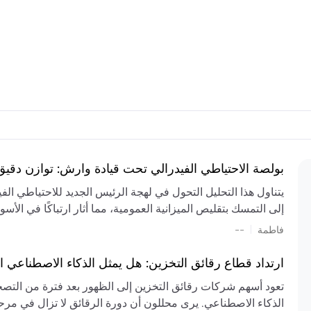
بولصة الاحتياطي الفيدرالي تحت قيادة وارش: توازن دقي
يتناول هذا التحليل التحول في لهجة الرئيس الجديد للاحتياطي ال
إلى التمسك بتقليص الميزانية العمومية، مما أثار ارتباكًا في الأس
المستمر، والعجز المالي الكبير، والتوترات الجيوسياسية في الش
|
فاطمة
--
الميزانية بشكل حاد. يتنبأ الخبراء بفترة ترقب للسياسة النقدية، 
وتجنب التدابير الاستفزازية التي قد تزعزع استقرار السوق.
ارتداد قطاع رقائق التخزين: هل يمثل الذكاء الاصطناعي ا
تعود أسهم شركات رقائق التخزين إلى الظهور بعد فترة من التص
الذكاء الاصطناعي. يرى محللون أن دورة الرقائق لا تزال في مرحل