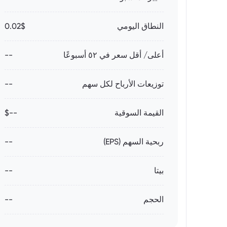
النطاق اليومي
0.02$
أعلى/ أقل سعر في ٥٢ أسبوعًا
--
توزيعات الأرباح لكل سهم
--
القيمة السوقية
--$
ربحية السهم (EPS)
--
بيتا
--
الحجم
--