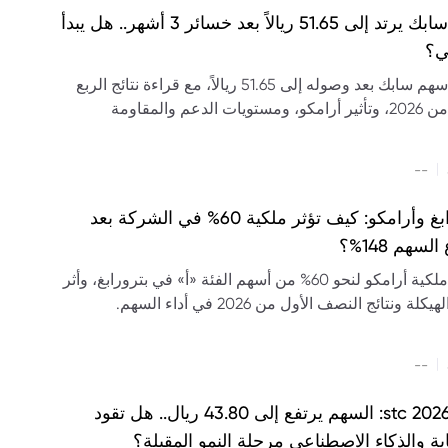
سهم سابك يرتد إلى 51.65 ريالاً بعد خسائر 3 أشهر.. هل يبدأ
ي؟
تحليل سهم سابك بعد وصوله إلى 51.65 ريالاً، مع قراءة نتائج الربع
الثاني من 2026، وتأثير أرامكو، ومستويات الدعم والمقاومة
ت السهم.
|
--
بترورابغ وأرامكو: كيف تؤثر ملكية 60% في الشركة بعد
لسهم 148%؟
تحليل ملكية أرامكو لنحو 60% من أسهم الفئة «أ» في بترورابغ، وأثر
كلة ونتائج النصف الأول من 2026 في أداء السهم.
|
--
نتائج stc 2026: السهم يرتفع إلى 43.80 ريال.. هل تقود
ة والذكاء الاصطناعي مرحلة النمو المقبلة؟