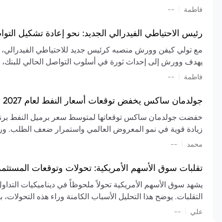
تشكيل تقييم الصناعة، مع توقعات بارتفاع مستمر في الأسعار عل
|
فاطمة
--
المعروض.
رئيس الاحتياطي الفيدرالي الجديد: نحو إعادة تشكيل التو
مع تولي كيفن وورش منصبه كرئيس جديد للاحتياطي الفيدرالي، تتجه
يهدف وورش إلى إحداث ثورة في أسلوب التواصل الحالي للبنك، مع
السياسة ويمنح البنك المركزي دوراً مبالغاً فيه. يسعى إلى إعاد
|
فاطمة
--
وتواترها، بهدف تقليل الاعتماد على إشارات السوق المسبقة وتعزيز
جولدمان ساكس يخفض توقعات أسعار النفط لعام 2027 وسط تغيرات في العرض والطلب
زيادة قوية في نمو المعروض العالمي واستمرار ضعف الطلب. ور
|
محمد
--
عام 2026. يشير التقرير أيضًا إلى أن تأثير اضطرابات الن
العالمية في الربع الثاني بلغت 
تقلبات سوق الأسهم الأمريكية: تحولات وتوقعات المستثم
سابقًا. من المتوقع عودة صادرات دول الخليج إلى طبيعتها بحل
يشهد سوق الأسهم الأمريكية تحولاً ملحوظاً في ديناميكيات التدا
عدم اليقين الجيوسياسي يمكن أن يؤدي إلى تقلبات سعرية حادة، 
التقلبات. يوضح هذا التحليل الأسباب الكامنة وراء هذه التحولات، ب
استمرار الاضطرابات، وسيناريوهات لانخفاض الأسعار في حال
|
علي
إضافي.
--