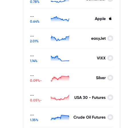
0.78%
--
Apple
0.64%
--
easyJet
2.01%
--
VIXX
1.14%
--
Silver
-0.09%
--
USA 30 - Futures
-0.05%
--
Crude Oil Futures
1.35%