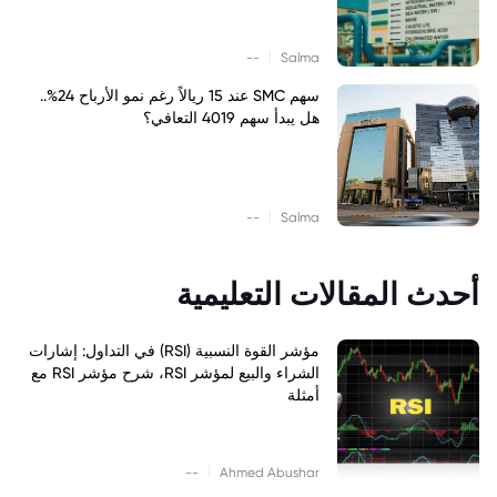
|
--
Salma
سهم SMC عند 15 ريالاً رغم نمو الأرباح 24%..
هل يبدأ سهم 4019 التعافي؟
|
--
Salma
أحدث المقالات التعليمية
مؤشر القوة النسبية (RSI) في التداول: إشارات
الشراء والبيع لمؤشر RSI، شرح مؤشر RSI مع
أمثلة
|
--
Ahmed Abushar