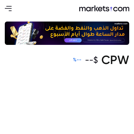
CPW
--
$
%
--