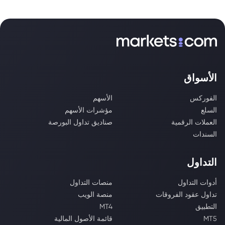
الأسواق
الفوركس
الأسهم
السلع
مؤشرات الأسهم
العملات الرقمية
صناديق تداول البورصة
السندات
التداول
أدوات التداول
منصات التداول
تداول عقود الفروقات
منصة الويب
التطبيق
MT4
MT5
قائمة الأصول المالية