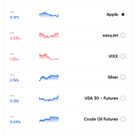
--
Apple
0.12%
--
easyJet
-0.51%
--
VIXX
-1.12%
--
Silver
2.74%
--
USA 30 - Futures
0.13%
--
Crude Oil Futures
0.09%