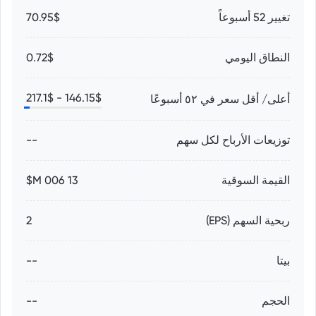
تغيير 52 أسبوعاً
70.95$
النطاق اليومي
0.72$
217.1
$
146.15
$ -
أعلى/ أقل سعر في ٥٢ أسبوعًا
توزيعات الأرباح لكل سهم
--
القيمة السوقية
13 006 M$
ربحية السهم (EPS)
2
بيتا
--
الحجم
--