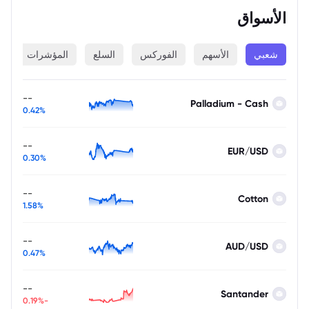
الأسواق
شعبي
الأسهم
الفوركس
السلع
المؤشرات
ا
--
Palladium - Cash
0.42%
--
EUR/USD
0.30%
--
Cotton
1.58%
--
AUD/USD
0.47%
--
Santander
-0.19%