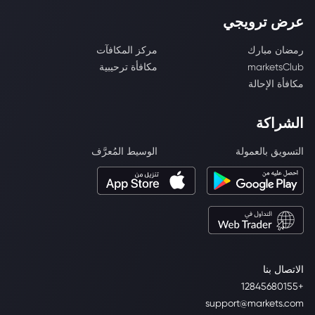
عرض ترويجي
رمضان مبارك
مركز المكافآت
marketsClub
مكافأة ترحيبية
مكافأة الإحالة
الشراكة
التسويق بالعمولة
الوسيط المُعرَّف
الاتصال بنا
+12845680155
support@markets.com