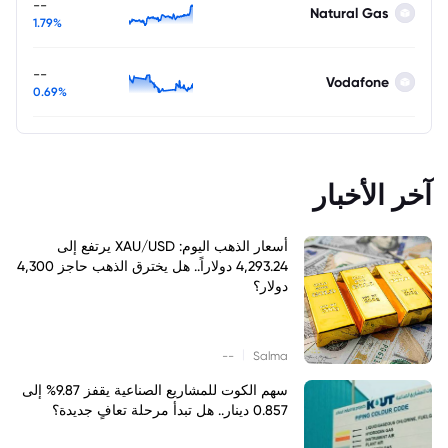
--
Natural Gas
1.79%
--
Vodafone
0.69%
آخر الأخبار
أسعار الذهب اليوم: XAU/USD يرتفع إلى
4,293.24 دولاراً.. هل يخترق الذهب حاجز 4,300
دولار؟
|
--
Salma
سهم الكوت للمشاريع الصناعية يقفز 9.87% إلى
0.857 دينار.. هل تبدأ مرحلة تعافٍ جديدة؟