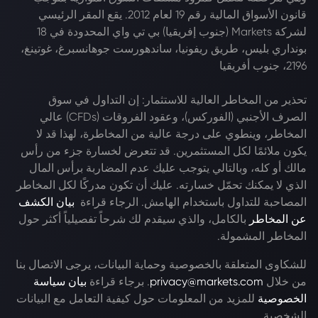
قانون الأسواق المالية رقم 19 لعام 2012. يقع المقر الرئيسي
لشركة Markets (جنوب إفريقيا) بي تي واي المحدودة في 18
بونداري بليس، طريق ريفونيا، ساندهورست جوهانسبرغ، غوتينغ،
2196، جنوب أفريقيا
تحذير من المخاطر العالية للاستثمار: إن التداول في سوق
الصرف الأجنبي (الفوركس)، وعقود الفروقات (CFDs) عالي
المخاطر، وينطوي على درجة عالية من المخاطرة، لهذا قد لا
يكون ملائمًا لكل المستثمرين. قد تتعرض لخسارة جزء من رأس
مالك أو كله، وبالتالي يتوجب عليك عدم المضاربة برأس المال
الذي لا يمكنك تحمّل خسارته. عليك أن تكون مدركًا لكل المخاطر
المصاحبة للتداول باستخدام الهامش. الرجاء قراءة
بيان الكشف
عن المخاطر
بالكامل، والذي سيقدم لك شرحاً تفصيلياً أكثر حول
المخاطر المشمولة.
للشكاوى المتعلقة بالخصوصية وحماية البيانات، يرجى الاتصال بنا
من خلال
privacy@markets.com
. برجاء قراءة
بيان سياسة
الخصوصية
للمزيد من المعلومات حول كيفية التعامل مع البيانات
الشخصية.