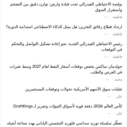
بولصة الاحتياطي الفيدرالي تحت قيادة وارش: توازن دقيق بين التضخم
واستقرار السوق
|
فاطمة
--
ارتداد قطاع رقائق التخزين: هل يمثل الذكاء الاصطناعي استدامة الدورة؟
|
فاطمة
--
رئيس الاحتياطي الفيدرالي الجديد: نحو إعادة تشكيل التواصل والتحكم
في التوقعات
|
فاطمة
--
جولدمان ساكس يخفض توقعات أسعار النفط لعام 2027 وسط تغيرات
في العرض والطلب
|
محمد
--
تقلبات سوق الأسهم الأمريكية: تحولات وتوقعات المستثمرين
|
علي
--
كأس العالم 2026: دفعة قوية لأسواق التنبؤات وتعزيز لـ DraftKings
|
علي
--
تعطّل سلسلة توريد سداسي فلوريد التنجستن الياباني يهدد صناعة أشباه