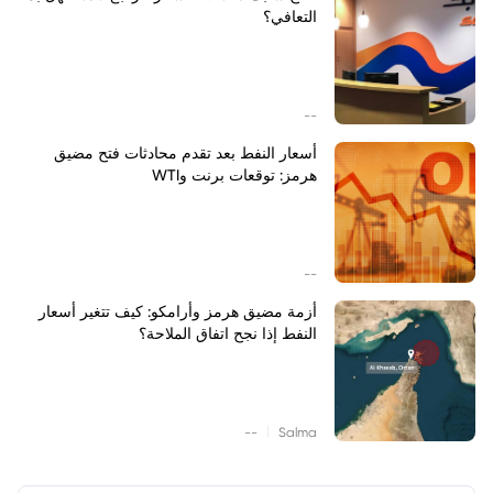
التعافي؟
--
أسعار النفط بعد تقدم محادثات فتح مضيق
هرمز: توقعات برنت وWTI
--
أزمة مضيق هرمز وأرامكو: كيف تتغير أسعار
النفط إذا نجح اتفاق الملاحة؟
|
--
Salma