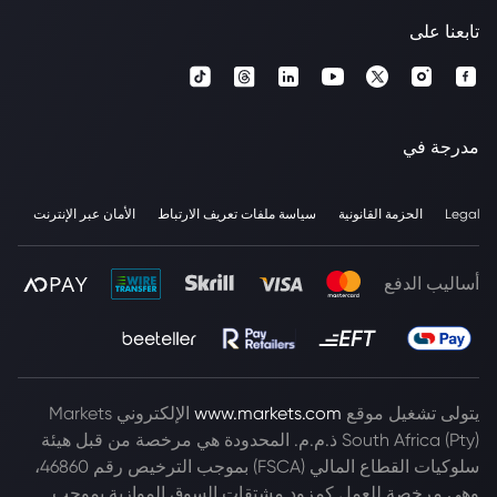
تابعنا على
مدرجة في
Legal
الحزمة القانونية
سياسة ملفات تعريف الارتباط
الأمان عبر الإنترنت
أساليب الدفع
يتولى تشغيل موقع
www.markets.com
الإلكتروني Markets
South Africa (Pty) ذ.م.م. المحدودة هي مرخصة من قبل هيئة
سلوكيات القطاع المالي (FSCA) بموجب الترخيص رقم 46860،
وهي مرخصة للعمل كمزود مشتقات السوق الموازية بموجب