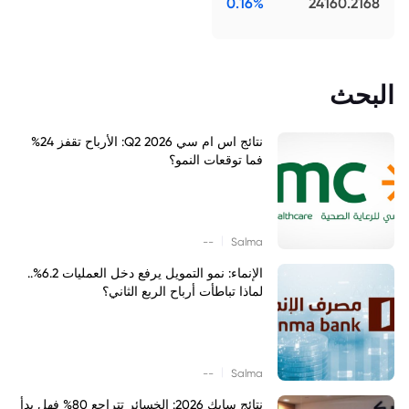
0.16%
24160.2168
البحث
نتائج اس ام سي Q2 2026: الأرباح تقفز 24%
فما توقعات النمو؟
|
--
Salma
الإنماء: نمو التمويل يرفع دخل العمليات 6.2%..
لماذا تباطأت أرباح الربع الثاني؟
|
--
Salma
نتائج سابك 2026: الخسائر تتراجع 80% فهل بدأ