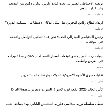
بولصة الاحتياطي الفيدرالي تحت قيادة وارش: توازن دقيق بين التضخم
واستقرار السوق
|
فاطمة
--
ارتداد قطاع رقائق التخزين: هل يمثل الذكاء الاصطناعي استدامة الدورة؟
|
فاطمة
--
رئيس الاحتياطي الفيدرالي الجديد: نحو إعادة تشكيل التواصل والتحكم
في التوقعات
|
فاطمة
--
جولدمان ساكس يخفض توقعات أسعار النفط لعام 2027 وسط تغيرات
في العرض والطلب
|
محمد
--
تقلبات سوق الأسهم الأمريكية: تحولات وتوقعات المستثمرين
|
علي
--
كأس العالم 2026: دفعة قوية لأسواق التنبؤات وتعزيز لـ DraftKings
|
علي
--
تعطّل سلسلة توريد سداسي فلوريد التنجستن الياباني يهدد صناعة أشباه