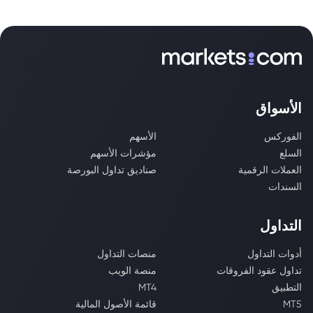
الأسواق
الفوركس
الأسهم
السلع
مؤشرات الأسهم
العملات الرقمية
صناديق تداول البورصة
السندات
التداول
أدوات التداول
منصات التداول
تداول عقود الفروقات
منصة الويب
التطبيق
MT4
MT5
قائمة الأصول المالية