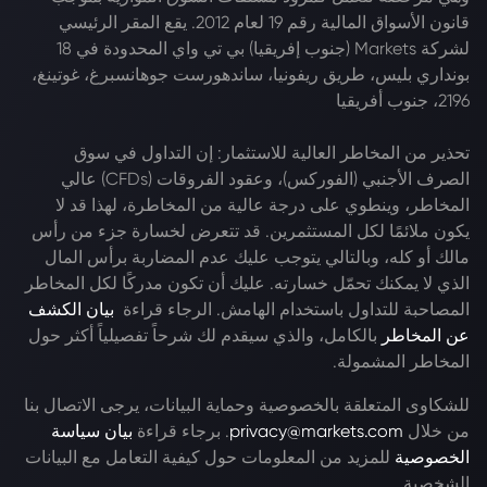
قانون الأسواق المالية رقم 19 لعام 2012. يقع المقر الرئيسي
لشركة Markets (جنوب إفريقيا) بي تي واي المحدودة في 18
بونداري بليس، طريق ريفونيا، ساندهورست جوهانسبرغ، غوتينغ،
2196، جنوب أفريقيا
تحذير من المخاطر العالية للاستثمار: إن التداول في سوق
الصرف الأجنبي (الفوركس)، وعقود الفروقات (CFDs) عالي
المخاطر، وينطوي على درجة عالية من المخاطرة، لهذا قد لا
يكون ملائمًا لكل المستثمرين. قد تتعرض لخسارة جزء من رأس
مالك أو كله، وبالتالي يتوجب عليك عدم المضاربة برأس المال
الذي لا يمكنك تحمّل خسارته. عليك أن تكون مدركًا لكل المخاطر
المصاحبة للتداول باستخدام الهامش. الرجاء قراءة
بيان الكشف
عن المخاطر
بالكامل، والذي سيقدم لك شرحاً تفصيلياً أكثر حول
المخاطر المشمولة.
للشكاوى المتعلقة بالخصوصية وحماية البيانات، يرجى الاتصال بنا
من خلال
privacy@markets.com
. برجاء قراءة
بيان سياسة
الخصوصية
للمزيد من المعلومات حول كيفية التعامل مع البيانات
الشخصية.