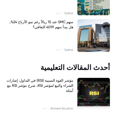
|
--
Salma
سهم SMC عند 15 ريالاً رغم نمو الأرباح 24%..
هل يبدأ سهم 4019 التعافي؟
|
--
Salma
أحدث المقالات التعليمية
مؤشر القوة النسبية (RSI) في التداول: إشارات
الشراء والبيع لمؤشر RSI، شرح مؤشر RSI مع
أمثلة
|
--
Ahmed Abushar