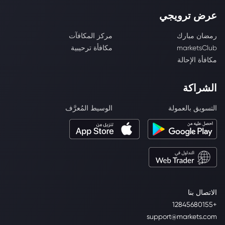
عرض ترويجي
رمضان مبارك
مركز المكافآت
marketsClub
مكافأة ترحيبية
مكافأة الإحالة
الشراكة
التسويق بالعمولة
الوسيط المُعرَّف
الاتصال بنا
+12845680155
support@markets.com