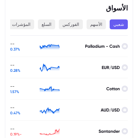
الأسواق
شعبي
الأسهم
الفوركس
السلع
المؤشرات
ا
--
Palladium - Cash
0.37%
--
EUR/USD
0.28%
--
Cotton
1.57%
--
AUD/USD
0.47%
--
Santander
-0.19%