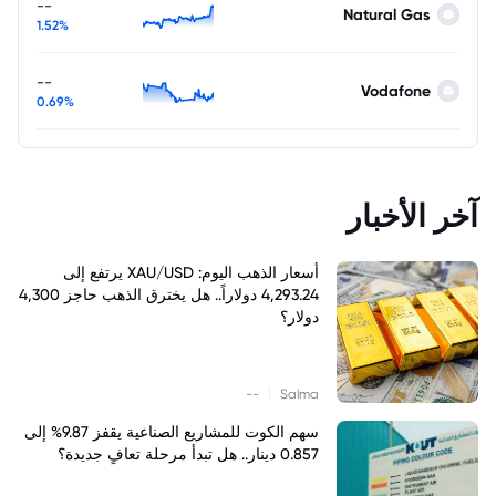
--
Natural Gas
1.52%
--
Vodafone
0.69%
آخر الأخبار
أسعار الذهب اليوم: XAU/USD يرتفع إلى
4,293.24 دولاراً.. هل يخترق الذهب حاجز 4,300
دولار؟
|
--
Salma
سهم الكوت للمشاريع الصناعية يقفز 9.87% إلى
0.857 دينار.. هل تبدأ مرحلة تعافٍ جديدة؟