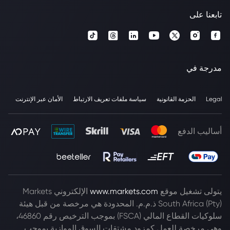
تابعنا على
مدرجة في
Legal
الحزمة القانونية
سياسة ملفات تعريف الارتباط
الأمان عبر الإنترنت
أساليب الدفع
يتولى تشغيل موقع
www.markets.com
الإلكتروني Markets
South Africa (Pty) ذ.م.م. المحدودة هي مرخصة من قبل هيئة
سلوكيات القطاع المالي (FSCA) بموجب الترخيص رقم 46860،
وهي مرخصة للعمل كمزود مشتقات السوق الموازية بموجب