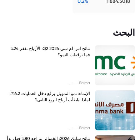
0.2%
11884.3018
البحث
نتائج اس ام سي Q2 2026: الأرباح تقفز 24%
فما توقعات النمو؟
|
--
Salma
الإنماء: نمو التمويل يرفع دخل العمليات 6.2%..
لماذا تباطأت أرباح الربع الثاني؟
|
--
Salma
نتائج سابك 2026: الخسائر تتراجع 80% فهل بدأ