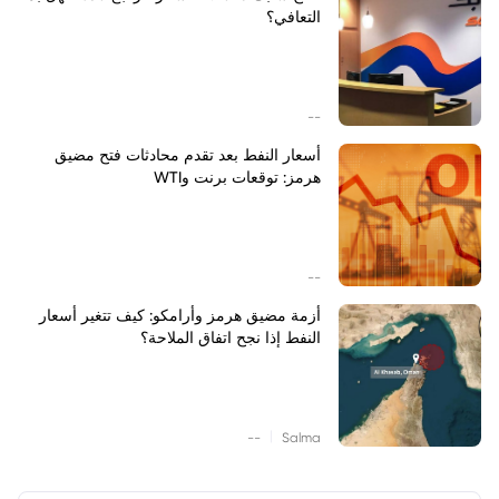
التعافي؟
--
أسعار النفط بعد تقدم محادثات فتح مضيق
هرمز: توقعات برنت وWTI
--
أزمة مضيق هرمز وأرامكو: كيف تتغير أسعار
النفط إذا نجح اتفاق الملاحة؟
|
--
Salma