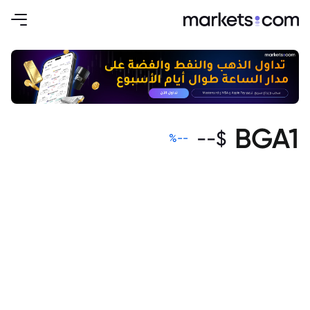
BGA1
--
$
%
--