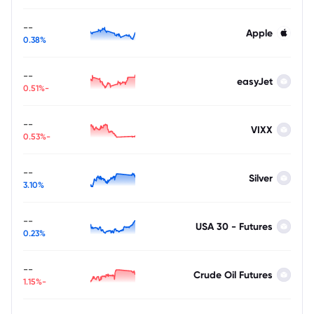
--
Apple
0.38%
--
easyJet
-0.51%
--
VIXX
-0.53%
--
Silver
3.10%
--
USA 30 - Futures
0.23%
--
Crude Oil Futures
-1.15%